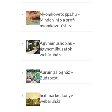
Nyomkovetogps.hu –
Minden infó a profi
nyomkövetéshez
Agynemushop.hu –
ágyneműhuzatok
webáruháza
Aurum zálogház –
Budapest
Scifimarket könyv
webáruház