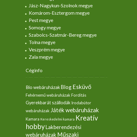
Jász-Nagykun-Szolnok megye
Komárom-Esztergom megye
Pest megye
Somogy megye
Szabolcs-Szatmár-Bereg megye
Tolna megye
Veszprém megye
Zala megye
Céginfo
Esküvő
Blog
Bio webáruházak
Fehérnemű webáruházak
Fordítás
Gyerekbarát szállodák
Irodabútor
Játék webáruházak
webáruházak
Kreatív
Kamara
Kereskedelmi kamara
hobby
Lakberendezési
Műszaki
webáruházak