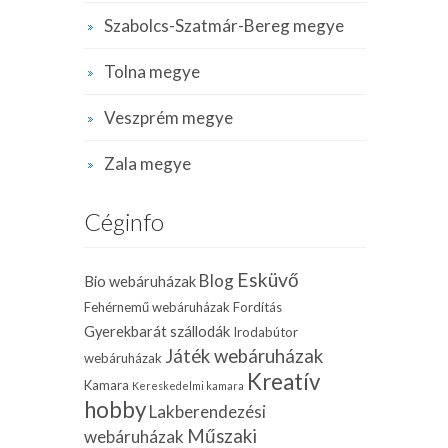
Szabolcs-Szatmár-Bereg megye
Tolna megye
Veszprém megye
Zala megye
Céginfo
Esküvő
Blog
Bio webáruházak
Fehérnemű webáruházak
Fordítás
Gyerekbarát szállodák
Irodabútor
Játék webáruházak
webáruházak
Kreatív
Kamara
Kereskedelmi kamara
hobby
Lakberendezési
Műszaki
webáruházak