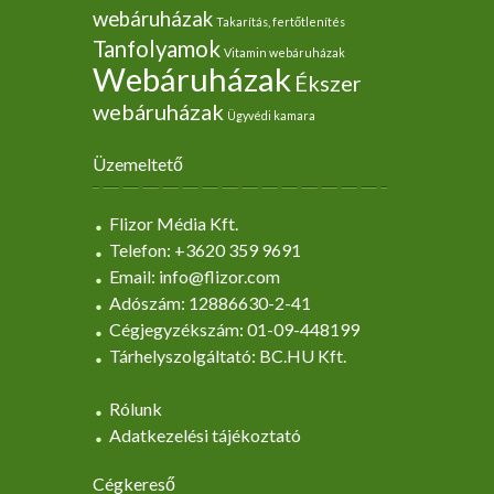
webáruházak
Takarítás, fertőtlenítés
Tanfolyamok
Vitamin webáruházak
Webáruházak
Ékszer
webáruházak
Ügyvédi kamara
Üzemeltető
Flizor Média Kft.
Telefon: +3620 359 9691
Email: info@flizor.com
Adószám: 12886630-2-41
Cégjegyzékszám: 01-09-448199
Tárhelyszolgáltató: BC.HU Kft.
Rólunk
Adatkezelési tájékoztató
Cégkereső