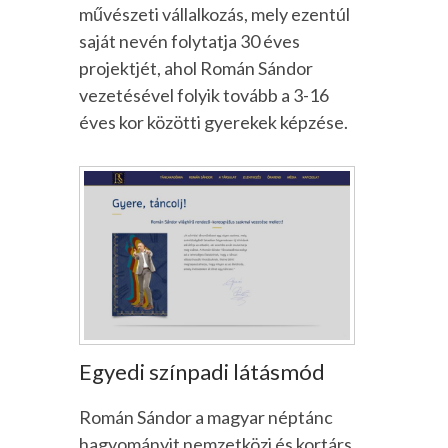
művészeti vállalkozás, mely ezentúl
saját nevén folytatja 30 éves
projektjét, ahol Román Sándor
vezetésével folyik tovább a 3-16
éves kor közötti gyerekek képzése.
Egyedi színpadi látásmód
Román Sándor a magyar néptánc
hagyományit nemzetközi és kortárs