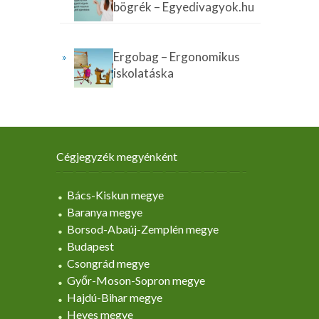
bögrék – Egyedivagyok.hu
Ergobag – Ergonomikus
iskolatáska
Cégjegyzék megyénként
Bács-Kiskun megye
Baranya megye
Borsod-Abaúj-Zemplén megye
Budapest
Csongrád megye
Győr-Moson-Sopron megye
Hajdú-Bihar megye
Heves megye