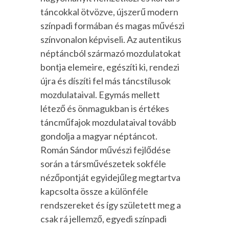
táncokkal ötvözve, újszerű modern
színpadi formában és magas művészi
színvonalon képviseli. Az autentikus
néptáncból származó mozdulatokat
bontja elemeire, egészíti ki, rendezi
újra és díszíti fel más táncstílusok
mozdulataival. Egymás mellett
létező és önmagukban is értékes
táncműfajok mozdulataival tovább
gondolja a magyar néptáncot.
Román Sándor művészi fejlődése
során a társművészetek sokféle
nézőpontját egyidejűleg megtartva
kapcsolta össze a különféle
rendszereket és így született meg a
csak rá jellemző, egyedi színpadi