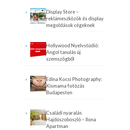
Display Store –
reklámeszközök és display
megoldások cégeknek
Hollywood Nyelvstúdió:
Angol tanulás új
szemszögből
Edina Kocsi Photography:
Kismama fotózás
Budapesten
Családi nyaralás
Hajdúszoboszló – Ilona
Apartman