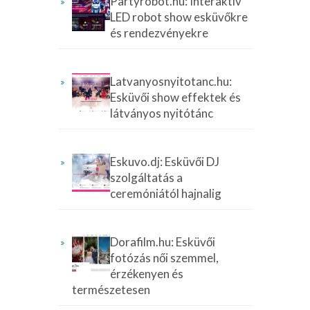
Partyrobot.hu: Interaktív
LED robot show esküvőkre
és rendezvényekre
Latvanyosnyitotanc.hu:
Esküvői show effektek és
látványos nyitótánc
Eskuvo.dj: Esküvői DJ
szolgáltatás a
ceremóniától hajnalig
Dorafilm.hu: Esküvői
fotózás női szemmel,
érzékenyen és
természetesen