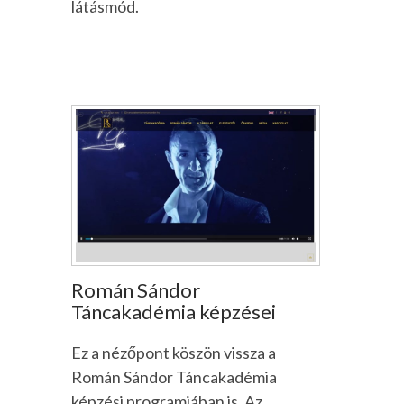
látásmód.
Román Sándor
Táncakadémia képzései
Ez a nézőpont köszön vissza a
Román Sándor Táncakadémia
képzési programjában is. Az