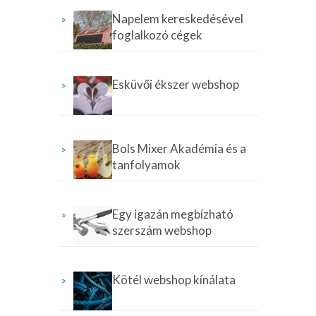
Napelem kereskedésével
foglalkozó cégek
Esküvői ékszer webshop
Bols Mixer Akadémia és a
tanfolyamok
Egy igazán megbízható
szerszám webshop
Kötél webshop kínálata