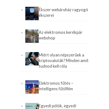
Ékszer webáruház ragyogó
ékszerei
Az elektromos kerékpár
webshop
Miért olyan népszerűek a
kriptovaluták? Minden amit
tudnod kell róla
Elektromos fűtés –
Intelligens fűtőfilm
Egyedi pólók, egyedi