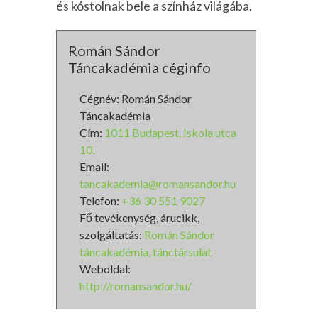
és kóstolnak bele a színház világába.
Román Sándor
Táncakadémia céginfo
Cégnév: Román Sándor
Táncakadémia
Cím:
1011 Budapest, Iskola utca
10.
Email:
tancakademia@romansandor.hu
Telefon:
+36 30 551 9027
Fő tevékenység, árucikk,
szolgáltatás:
Román Sándor
táncakadémia, tánctársulat
Weboldal:
http://romansandor.hu/