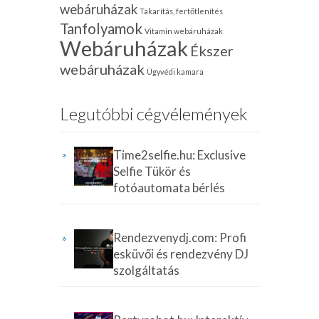
webáruházak
Takarítás, fertőtlenítés
Tanfolyamok
Vitamin webáruházak
Webáruházak
Ékszer
webáruházak
Ügyvédi kamara
Legutóbbi cégvélemények
Time2selfie.hu: Exclusive
Selfie Tükör és
fotóautomata bérlés
Rendezvenydj.com: Profi
esküvői és rendezvény DJ
szolgáltatás