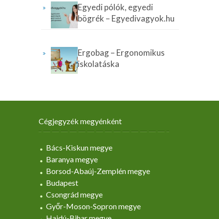
Egyedi pólók, egyedi
bögrék – Egyedivagyok.hu
Ergobag – Ergonomikus
iskolatáska
Cégjegyzék megyénként
Bács-Kiskun megye
Baranya megye
Borsod-Abaúj-Zemplén megye
Budapest
Csongrád megye
Győr-Moson-Sopron megye
Hajdú-Bihar megye