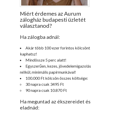
Miért érdemes az Aurum
zálogház budapesti üzletét
választanod?
Ha zálogba adnál:
Akár több 100 ezer forintos kölcsönt
kaphatsz!
Mindössze 5 perc alatt!
Egyszerűen, kezes, jövedelemigazolás
nélkül, minimális papírmunkával!
100.000 Ft kölcsön összes költsége:
30 napra csak 3495 Ft
90 napra csak 10.870 Ft
Ha meguntad az ékszereidet és
eladnád: