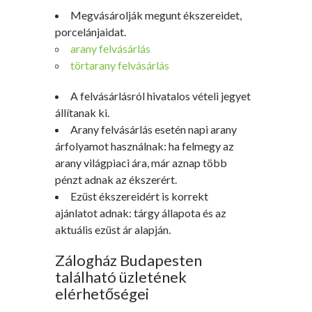
Megvásárolják megunt ékszereidet,
porcelánjaidat.
arany felvásárlás
törtarany felvásárlás
A felvásárlásról hivatalos vételi jegyet
állítanak ki.
Arany felvásárlás esetén napi arany
árfolyamot használnak: ha felmegy az
arany világpiaci ára, már aznap több
pénzt adnak az ékszerért.
Ezüst ékszereidért is korrekt
ajánlatot adnak: tárgy állapota és az
aktuális ezüst ár alapján.
Zálogház Budapesten
található üzletének
elérhetőségei