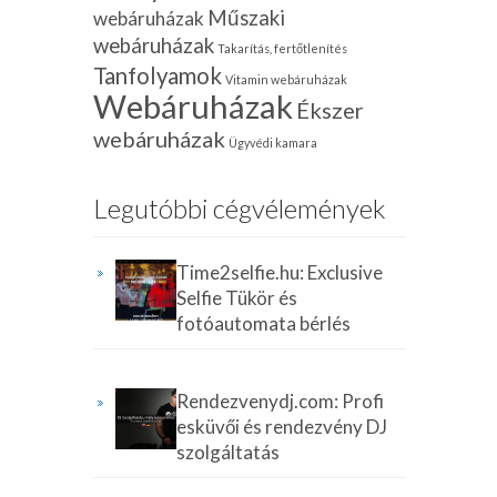
Műszaki
webáruházak
webáruházak
Takarítás, fertőtlenítés
Tanfolyamok
Vitamin webáruházak
Webáruházak
Ékszer
webáruházak
Ügyvédi kamara
Legutóbbi cégvélemények
Time2selfie.hu: Exclusive
Selfie Tükör és
fotóautomata bérlés
Rendezvenydj.com: Profi
esküvői és rendezvény DJ
szolgáltatás