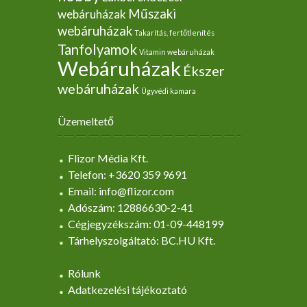
Műszaki
webáruházak
webáruházak
Takarítás, fertőtlenítés
Tanfolyamok
Vitamin webáruházak
Webáruházak
Ékszer
webáruházak
Ügyvédi kamara
Üzemeltető
Flizor Média Kft.
Telefon: +3620 359 9691
Email: info@flizor.com
Adószám: 12886630-2-41
Cégjegyzékszám: 01-09-448199
Tárhelyszolgáltató: BC.HU Kft.
Rólunk
Adatkezelési tájékoztató