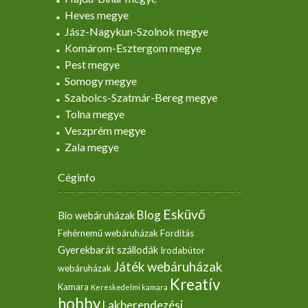
Heves megye
Jász-Nagykun-Szolnok megye
Komárom-Esztergom megye
Pest megye
Somogy megye
Szabolcs-Szatmár-Bereg megye
Tolna megye
Veszprém megye
Zala megye
Céginfo
Esküvő
Blog
Bio webáruházak
Fehérnemű webáruházak
Fordítás
Gyerekbarát szállodák
Irodabútor
Játék webáruházak
webáruházak
Kreatív
Kamara
Kereskedelmi kamara
hobby
Lakberendezési