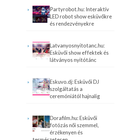
Partyrobot.hu: Interaktív
LED robot show esküvőkre
és rendezvényekre
Latvanyosnyitotanc.hu:
Esküvői show effektek és
látványos nyitótánc
Eskuvo.dj: Esküvői DJ
szolgáltatás a
ceremóniától hajnalig
Dorafilm.hu: Esküvői
fotózás női szemmel,
érzékenyen és
természetesen