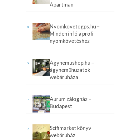
Apartman
Nyomkovetogps.hu –
Minden infó a profi
nyomkövetéshez
Agynemushop.hu –
ágyneműhuzatok
webáruháza
Aurum zálogház –
Budapest
Scifimarket könyv
webáruház