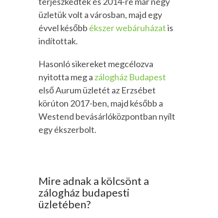
terjeszkedtek és 2014-re már négy
üzletük volt a városban, majd egy
évvel később
ékszer webáruházat
is
indítottak.
Hasonló sikereket megcélozva
nyitotta meg a
zálogház Budapest
első Aurum üzletét az Erzsébet
körúton 2017-ben, majd később a
Westend bevásárlóközpontban nyílt
egy ékszerbolt.
Mire adnak a kölcsönt a
zálogház budapesti
üzletében?