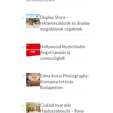
Display Store –
reklámeszközök és display
megoldások cégeknek
Hollywood Nyelvstúdió:
Angol tanulás új
szemszögből
Edina Kocsi Photography:
Kismama fotózás
Budapesten
Családi nyaralás
Hajdúszoboszló – Ilona