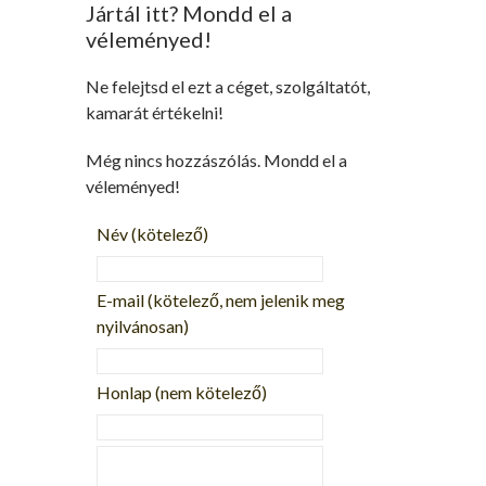
Jártál itt? Mondd el a
véleményed!
Ne felejtsd el ezt a céget, szolgáltatót,
kamarát értékelni!
Még nincs hozzászólás. Mondd el a
véleményed!
Név
(kötelező)
E-mail
(kötelező, nem jelenik meg
nyilvánosan)
Honlap (nem kötelező)