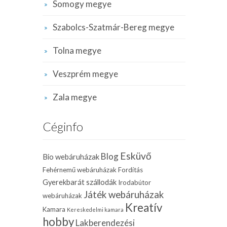
Somogy megye
Szabolcs-Szatmár-Bereg megye
Tolna megye
Veszprém megye
Zala megye
Céginfo
Esküvő
Blog
Bio webáruházak
Fehérnemű webáruházak
Fordítás
Gyerekbarát szállodák
Irodabútor
Játék webáruházak
webáruházak
Kreatív
Kamara
Kereskedelmi kamara
hobby
Lakberendezési