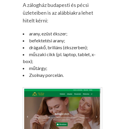
A zálogház budapesti és pécsi
üzleteiben is az alábbiakra lehet
hitelt kérni:
arany, ezüst ékszer;
befektetési arany;
drágakő, briliáns (ékszerben);
műszaki cikk (pl. laptop, tablet, x-
box);
műtárgy;
Zsolnay porcelán.