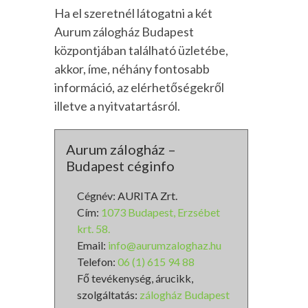
Ha el szeretnél látogatni a két
Aurum zálogház Budapest
központjában található üzletébe,
akkor, íme, néhány fontosabb
információ, az elérhetőségekről
illetve a nyitvatartásról.
Aurum zálogház –
Budapest céginfo
Cégnév: AURITA Zrt.
Cím:
1073 Budapest, Erzsébet
krt. 58.
Email:
info@aurumzaloghaz.hu
Telefon:
06 (1) 615 94 88
Fő tevékenység, árucikk,
szolgáltatás:
zálogház Budapest