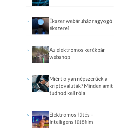
Ékszer webáruház ragyogó
ékszerei
Az elektromos kerékpár
webshop
Miért olyan népszerűek a
kriptovaluták? Minden amit
tudnod kell róla
Elektromos fűtés –
Intelligens fűtőfilm