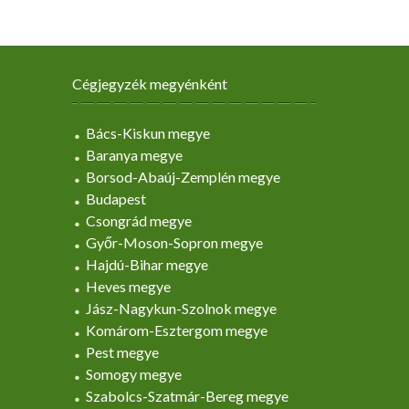
Cégjegyzék megyénként
Bács-Kiskun megye
Baranya megye
Borsod-Abaúj-Zemplén megye
Budapest
Csongrád megye
Győr-Moson-Sopron megye
Hajdú-Bihar megye
Heves megye
Jász-Nagykun-Szolnok megye
Komárom-Esztergom megye
Pest megye
Somogy megye
Szabolcs-Szatmár-Bereg megye