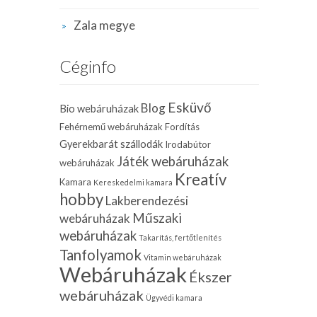
Zala megye
Céginfo
Esküvő
Blog
Bio webáruházak
Fehérnemű webáruházak
Fordítás
Gyerekbarát szállodák
Irodabútor
Játék webáruházak
webáruházak
Kreatív
Kamara
Kereskedelmi kamara
hobby
Lakberendezési
Műszaki
webáruházak
webáruházak
Takarítás, fertőtlenítés
Tanfolyamok
Vitamin webáruházak
Webáruházak
Ékszer
webáruházak
Ügyvédi kamara