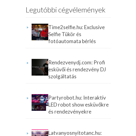
Legutóbbi cégvélemények
Time2selfie.hu: Exclusive
Selfie Tükör és
fotóautomata bérlés
Rendezvenydj.com: Profi
esküvői és rendezvény DJ
szolgáltatás
Partyrobot.hu: Interaktív
LED robot show esküvőkre
és rendezvényekre
Latvanyosnyitotanc.hu: