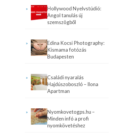
Hollywood Nyelvstúdió:
Angol tanulás új
szemszögből
Edina Kocsi Photography:
Kismama fotózás
Budapesten
Családi nyaralás
Hajdúszoboszló – Ilona
Apartman
Nyomkovetogps.hu –
Minden infó a profi
nyomkövetéshez