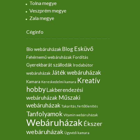
Tolna megye
Veszprém megye
Zala megye
Céginfo
Esküvő
Blog
Bio webáruházak
Fehérnemű webáruházak
Fordítás
Gyerekbarát szállodák
Irodabútor
Játék webáruházak
webáruházak
Kreatív
Kamara
Kereskedelmi kamara
hobby
Lakberendezési
Műszaki
webáruházak
webáruházak
Takarítás, fertőtlenítés
Tanfolyamok
Vitamin webáruházak
Webáruházak
Ékszer
webáruházak
Ügyvédi kamara