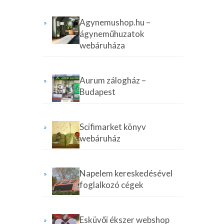
Agynemushop.hu –
ágyneműhuzatok
webáruháza
Aurum zálogház –
Budapest
Scifimarket könyv
webáruház
Napelem kereskedésével
foglalkozó cégek
Esküvői ékszer webshop