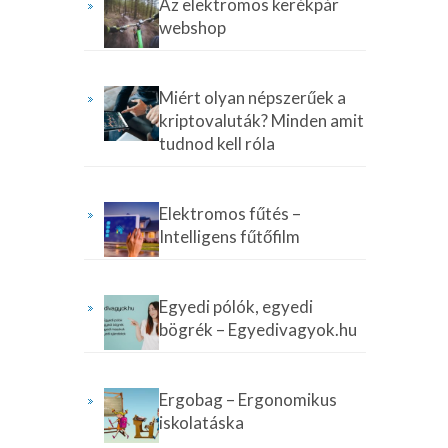
Az elektromos kerékpár
webshop
Miért olyan népszerűek a
kriptovaluták? Minden amit
tudnod kell róla
Elektromos fűtés –
Intelligens fűtőfilm
Egyedi pólók, egyedi
bögrék – Egyedivagyok.hu
Ergobag – Ergonomikus
iskolatáska