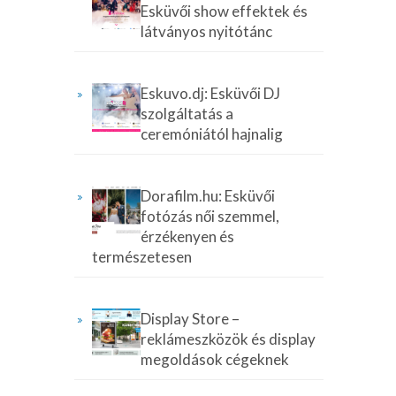
Esküvői show effektek és
látványos nyitótánc
Eskuvo.dj: Esküvői DJ
szolgáltatás a
ceremóniától hajnalig
Dorafilm.hu: Esküvői
fotózás női szemmel,
érzékenyen és
természetesen
Display Store –
reklámeszközök és display
megoldások cégeknek