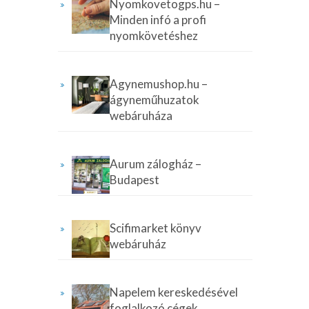
Nyomkovetogps.hu –
Minden infó a profi
nyomkövetéshez
Agynemushop.hu –
ágyneműhuzatok
webáruháza
Aurum zálogház –
Budapest
Scifimarket könyv
webáruház
Napelem kereskedésével
foglalkozó cégek