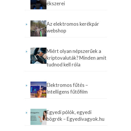
ékszerei
Az elektromos kerékpár
webshop
Miért olyan népszerűek a
kriptovaluták? Minden amit
tudnod kell róla
Elektromos fűtés –
Intelligens fűtőfilm
Egyedi pólók, egyedi
bögrék – Egyedivagyok.hu