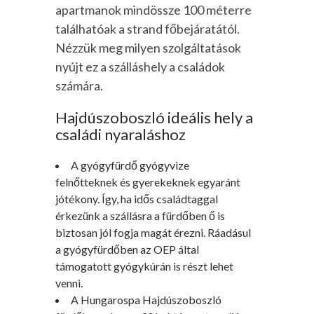
apartmanok mindössze 100 méterre
találhatóak a strand főbejáratától.
Nézzük meg milyen szolgáltatások
nyújt ez a szálláshely a családok
számára.
Hajdúszoboszló ideális hely a
családi nyaraláshoz
A gyógyfürdő gyógyvize
felnőtteknek és gyerekeknek egyaránt
jótékony. Így, ha idős családtaggal
érkezünk a szállásra a fürdőben ő is
biztosan jól fogja magát érezni. Ráadásul
a gyógyfürdőben az OEP által
támogatott gyógykúrán is részt lehet
venni.
A Hungarospa Hajdúszoboszló