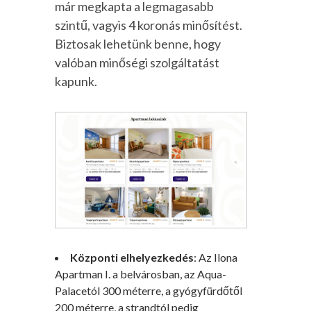
már megkapta a legmagasabb
szintű, vagyis 4 koronás minősítést.
Biztosak lehetünk benne, hogy
valóban minőségi szolgáltatást
kapunk.
Központi elhelyezkedés
: Az Ilona
Apartman I. a belvárosban, az Aqua-
Palacetól 300 méterre, a gyógyfürdőtől
200 méterre, a strandtól pedig