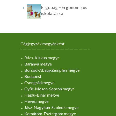
Ergobag – Ergonomikus
iskolatáska
Cégjegyzék megyénként
Bács-Kiskun megye
Baranya megye
Borsod-Abaúj-Zemplén megye
Budapest
Csongrád megye
Győr-Moson-Sopron megye
Hajdú-Bihar megye
Heves megye
Jász-Nagykun-Szolnok megye
Komárom-Esztergom megye