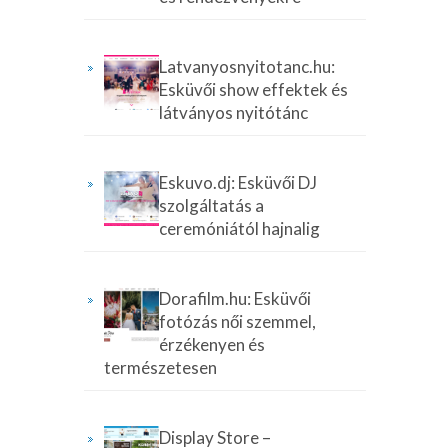
Latvanyosnyitotanc.hu:
Esküvői show effektek és
látványos nyitótánc
Eskuvo.dj: Esküvői DJ
szolgáltatás a
ceremóniától hajnalig
Dorafilm.hu: Esküvői
fotózás női szemmel,
érzékenyen és
természetesen
Display Store –