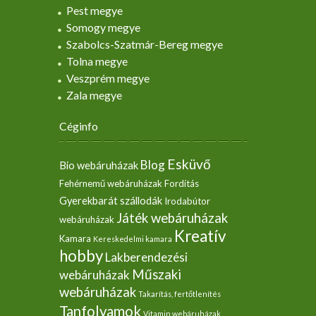
Pest megye
Somogy megye
Szabolcs-Szatmár-Bereg megye
Tolna megye
Veszprém megye
Zala megye
Céginfo
Esküvő
Blog
Bio webáruházak
Fehérnemű webáruházak
Fordítás
Gyerekbarát szállodák
Irodabútor
Játék webáruházak
webáruházak
Kreatív
Kamara
Kereskedelmi kamara
hobby
Lakberendezési
Műszaki
webáruházak
webáruházak
Takarítás, fertőtlenítés
Tanfolyamok
Vitamin webáruházak