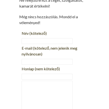
Ne felejtsd el ezt a céget, szolgáltatót,
kamarát értékelni!
Még nincs hozzászólás. Mondd el a
véleményed!
Név
(kötelező)
E-mail
(kötelező, nem jelenik meg
nyilvánosan)
Honlap (nem kötelező)