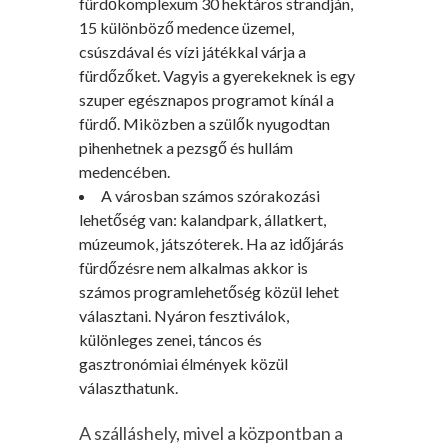
fürdőkomplexum 30 hektáros strandján,
15 különböző medence üzemel,
csúszdával és vízi játékkal várja a
fürdőzőket. Vagyis a gyerekeknek is egy
szuper egésznapos programot kínál a
fürdő. Miközben a szülők nyugodtan
pihenhetnek a pezsgő és hullám
medencében.
A városban számos szórakozási
lehetőség van: kalandpark, állatkert,
múzeumok, játszóterek. Ha az időjárás
fürdőzésre nem alkalmas akkor is
számos programlehetőség közül lehet
választani. Nyáron fesztiválok,
különleges zenei, táncos és
gasztronómiai élmények közül
választhatunk.
A szálláshely, mivel a központban a