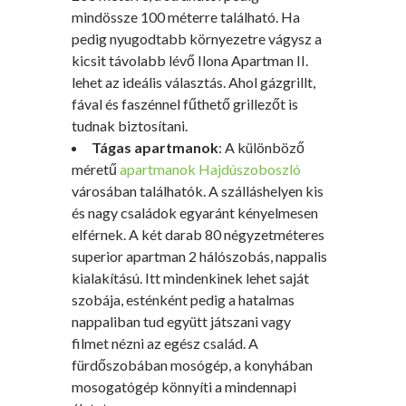
mindössze 100 méterre található. Ha
pedig nyugodtabb környezetre vágysz a
kicsit távolabb lévő Ilona Apartman II.
lehet az ideális választás. Ahol gázgrillt,
fával és faszénnel fűthető grillezőt is
tudnak biztosítani.
Tágas apartmanok
: A különböző
méretű
apartmanok Hajdúszoboszló
városában találhatók. A szálláshelyen kis
és nagy családok egyaránt kényelmesen
elférnek. A két darab 80 négyzetméteres
superior apartman 2 hálószobás, nappalis
kialakítású. Itt mindenkinek lehet saját
szobája, esténként pedig a hatalmas
nappaliban tud együtt játszani vagy
filmet nézni az egész család. A
fürdőszobában mosógép, a konyhában
mosogatógép könnyíti a mindennapi