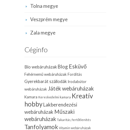
Tolna megye
Veszprém megye
Zala megye
Céginfo
Esküvő
Blog
Bio webáruházak
Fehérnemű webáruházak
Fordítás
Gyerekbarát szállodák
Irodabútor
Játék webáruházak
webáruházak
Kreatív
Kamara
Kereskedelmi kamara
hobby
Lakberendezési
Műszaki
webáruházak
webáruházak
Takarítás, fertőtlenítés
Tanfolyamok
Vitamin webáruházak