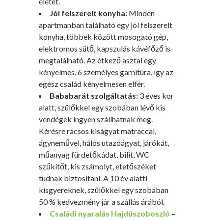
életet.
Jól felszerelt konyha
: Minden
apartmanban található egy jól felszerelt
konyha, többek között mosogató gép,
elektromos sütő, kapszulás kávéfőző is
megtalálható. Az étkező asztal egy
kényelmes, 6 személyes garnitúra, így az
egész család kényelmesen elfér.
Bababarát szolgáltatás
: 3 éves kor
alatt, szülőkkel egy szobában lévő kis
vendégek ingyen szállhatnak meg.
Kérésre rácsos kiságyat matraccal,
ágyneművel, hálós utazóágyat, járókát,
műanyag fürdetőkádat, bilit, WC
szűkítőt, kis zsámolyt, etetőszéket
tudnak biztosítani. A 10 év alatti
kisgyereknek, szülőkkel egy szobában
50 % kedvezmény jár a szállás árából.
Családi nyaralás Hajdúszoboszló
–