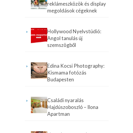
reklámeszközök és display
megoldások cégeknek
Hollywood Nyelvstúdió:
Angol tanulás új
szemszögből
Edina Kocsi Photography:
Kismama fotózás
Budapesten
Családi nyaralás
Hajdúszoboszló – Ilona
Apartman