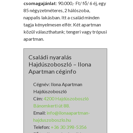
csomagajánlat
: 90.000,- Ft/ fő/ 6 éj, egy
85 négyzetméteres, 2 hálószoba,
nappalis lakásban. Itt a család minden
tagja kényelmesen elfér. Két apartman
közül választhatunk; tengeri vagy trópusi
apartman.
Családi nyaralás
Hajdúszoboszló – Ilona
Apartman céginfo
Cégnév: Ilona Apartman
Hajdúszoboszló
Cím:
4200 Hajdúszoboszló
Bánomkerti út 88.
Email:
info@ilonaapartman-
hajduszoboszlo.hu
Telefon:
+36 30 398-5356