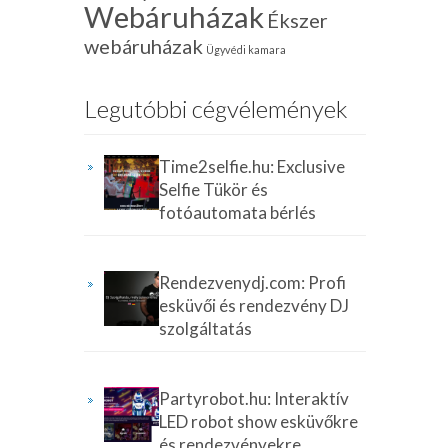
Webáruházak
Ékszer
webáruházak
Ügyvédi kamara
Legutóbbi cégvélemények
Time2selfie.hu: Exclusive
Selfie Tükör és
fotóautomata bérlés
Rendezvenydj.com: Profi
esküvői és rendezvény DJ
szolgáltatás
Partyrobot.hu: Interaktív
LED robot show esküvőkre
és rendezvényekre