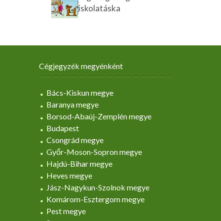
iskolatáska
Cégjegyzék megyénként
Bács-Kiskun megye
Baranya megye
Borsod-Abaúj-Zemplén megye
Budapest
Csongrád megye
Győr-Moson-Sopron megye
Hajdú-Bihar megye
Heves megye
Jász-Nagykun-Szolnok megye
Komárom-Esztergom megye
Pest megye