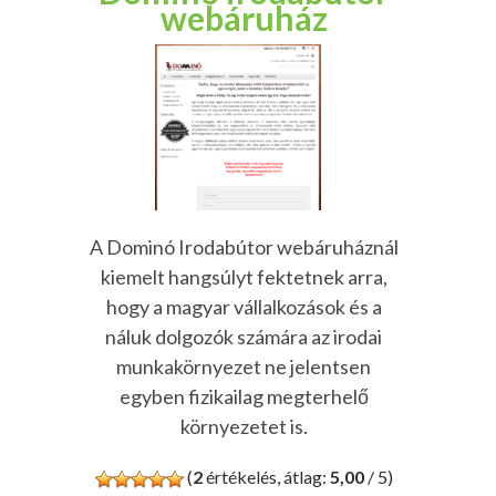
webáruház
A Dominó Irodabútor webáruháznál
kiemelt hangsúlyt fektetnek arra,
hogy a magyar vállalkozások és a
náluk dolgozók számára az irodai
munkakörnyezet ne jelentsen
egyben fizikailag megterhelő
környezetet is.
(
2
értékelés, átlag:
5,00
/ 5)