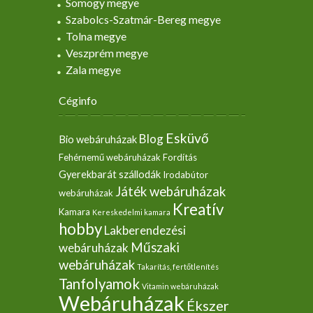
Somogy megye
Szabolcs-Szatmár-Bereg megye
Tolna megye
Veszprém megye
Zala megye
Céginfo
Esküvő
Blog
Bio webáruházak
Fehérnemű webáruházak
Fordítás
Gyerekbarát szállodák
Irodabútor
Játék webáruházak
webáruházak
Kreatív
Kamara
Kereskedelmi kamara
hobby
Lakberendezési
Műszaki
webáruházak
webáruházak
Takarítás, fertőtlenítés
Tanfolyamok
Vitamin webáruházak
Webáruházak
Ékszer