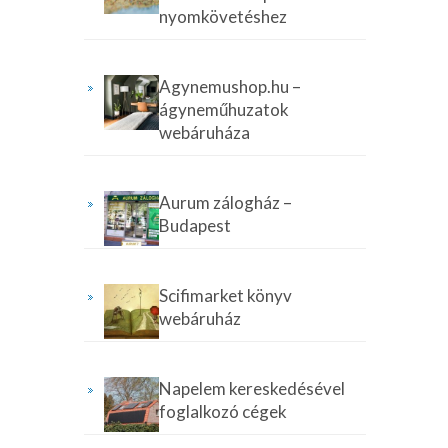
nyomkövetéshez
Agynemushop.hu –
ágyneműhuzatok
webáruháza
Aurum zálogház –
Budapest
Scifimarket könyv
webáruház
Napelem kereskedésével
foglalkozó cégek