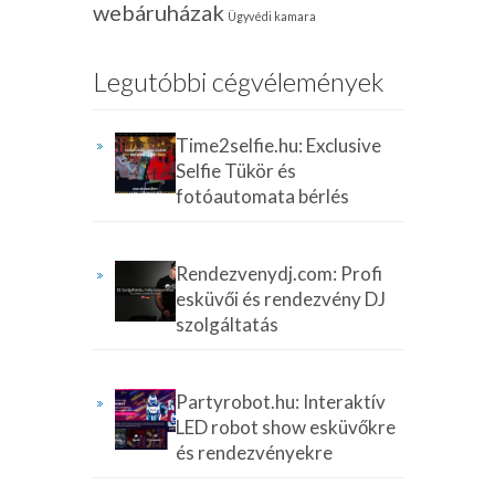
webáruházak
Ügyvédi kamara
Legutóbbi cégvélemények
Time2selfie.hu: Exclusive
Selfie Tükör és
fotóautomata bérlés
Rendezvenydj.com: Profi
esküvői és rendezvény DJ
szolgáltatás
Partyrobot.hu: Interaktív
LED robot show esküvőkre
és rendezvényekre