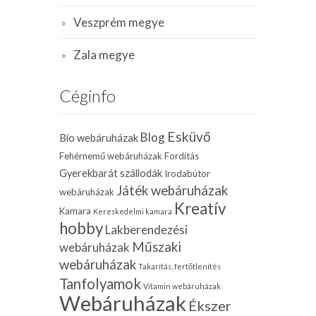
Veszprém megye
Zala megye
Céginfo
Esküvő
Blog
Bio webáruházak
Fehérnemű webáruházak
Fordítás
Gyerekbarát szállodák
Irodabútor
Játék webáruházak
webáruházak
Kreatív
Kamara
Kereskedelmi kamara
hobby
Lakberendezési
Műszaki
webáruházak
webáruházak
Takarítás, fertőtlenítés
Tanfolyamok
Vitamin webáruházak
Webáruházak
Ékszer