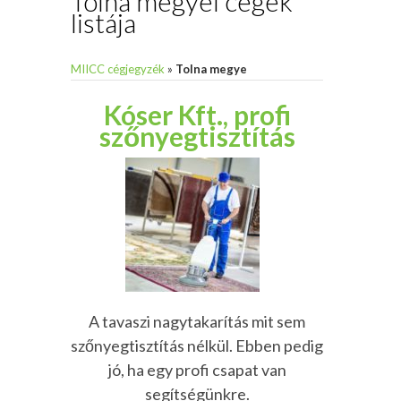
Tolna megyei cégek
listája
MIICC cégjegyzék
»
Tolna megye
Kóser Kft., profi
szőnyegtisztítás
A tavaszi nagytakarítás mit sem
szőnyegtisztítás nélkül. Ebben pedig
jó, ha egy profi csapat van
segítségünkre.