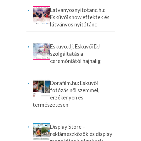
Latvanyosnyitotanc.hu:
Esküvői show effektek és
látványos nyitótánc
Eskuvo.dj: Esküvői DJ
szolgáltatás a
ceremóniától hajnalig
Dorafilm.hu: Esküvői
fotózás női szemmel,
érzékenyen és
természetesen
Display Store –
reklámeszközök és display