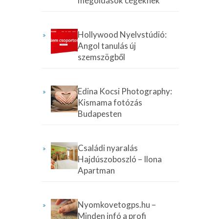
megoldások cégeknek
Hollywood Nyelvstúdió:
Angol tanulás új
szemszögből
Edina Kocsi Photography:
Kismama fotózás
Budapesten
Családi nyaralás
Hajdúszoboszló – Ilona
Apartman
Nyomkovetogps.hu –
Minden infó a profi