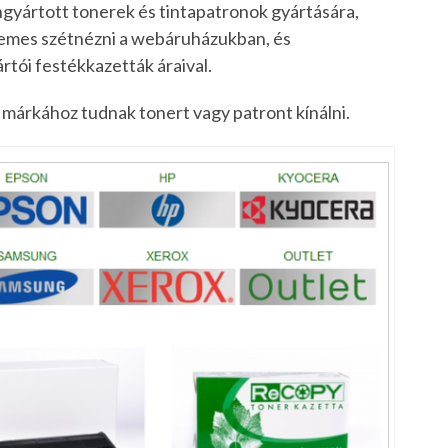
gyártott tonerek és tintapatronok gyártására,
rdemes szétnézni a webáruházukban, és
rtói festékkazetták áraival.
b márkához tudnak tonert vagy patront kínálni.