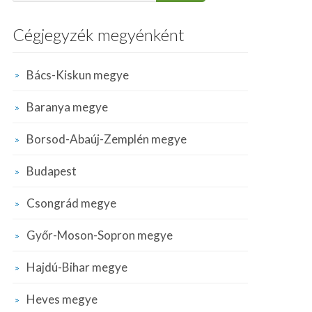
Cégjegyzék megyénként
Bács-Kiskun megye
Baranya megye
Borsod-Abaúj-Zemplén megye
Budapest
Csongrád megye
Győr-Moson-Sopron megye
Hajdú-Bihar megye
Heves megye