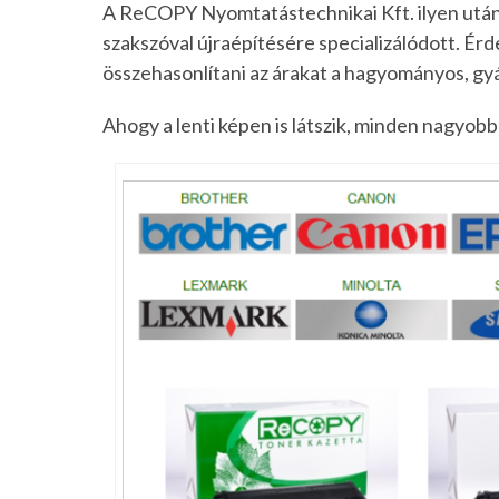
A ReCOPY Nyomtatástechnikai Kft. ilyen után
szakszóval újraépítésére specializálódott. É
összehasonlítani az árakat a hagyományos, gyá
Ahogy a lenti képen is látszik, minden nagyob