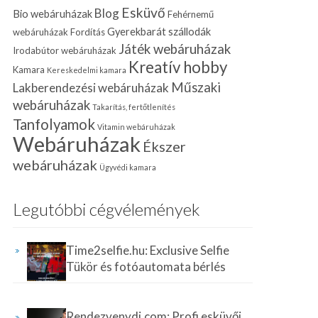
Esküvő
Blog
Bio webáruházak
Fehérnemű
Gyerekbarát szállodák
webáruházak
Fordítás
Játék webáruházak
Irodabútor webáruházak
Kreatív hobby
Kamara
Kereskedelmi kamara
Műszaki
Lakberendezési webáruházak
webáruházak
Takarítás, fertőtlenítés
Tanfolyamok
Vitamin webáruházak
Webáruházak
Ékszer
webáruházak
Ügyvédi kamara
Legutóbbi cégvélemények
Time2selfie.hu: Exclusive Selfie
Tükör és fotóautomata bérlés
Rendezvenydj.com: Profi esküvői