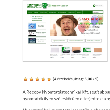
(
4
értékelés, átlag:
5,00
/ 5)
A Recopy Nyomtatástechnikai Kft. segít abban
nyomtatók ilyen széleskörűen elterjedtek: a 