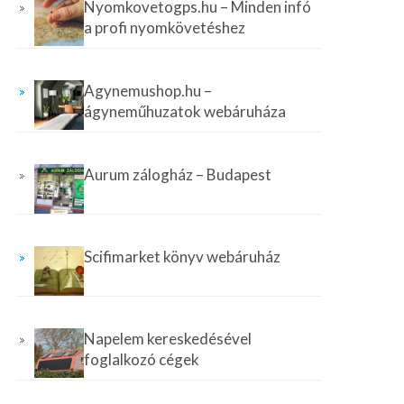
Nyomkovetogps.hu – Minden infó
a profi nyomkövetéshez
Agynemushop.hu –
ágyneműhuzatok webáruháza
Aurum zálogház – Budapest
Scifimarket könyv webáruház
Napelem kereskedésével
foglalkozó cégek