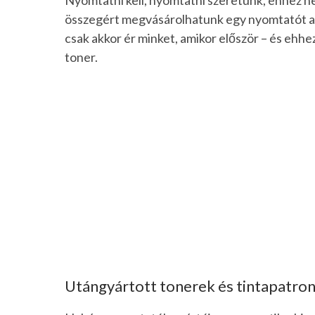
Nyomtatni kell, nyomtatni szeretünk, ehhez n
összegért megvásárolhatunk egy nyomtatót aká
csak akkor ér minket, amikor először – és ehhez
toner.
Utángyártott tonerek és tintapatro