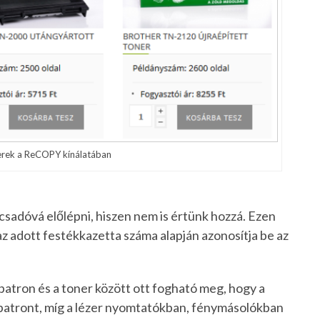
erek a ReCOPY kínálatában
adóvá előlépni, hiszen nem is értünk hozzá. Ezen
 az adott festékkazetta száma alapján azonosítja be az
patron és a toner között ott fogható meg, hogy a
apatront, míg a lézer nyomtatókban, fénymásolókban