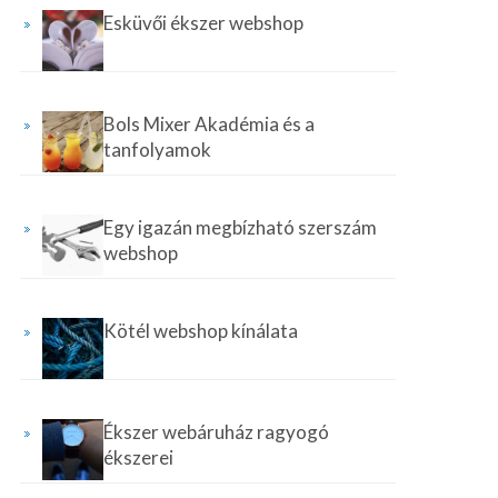
Esküvői ékszer webshop
Bols Mixer Akadémia és a
tanfolyamok
Egy igazán megbízható szerszám
webshop
Kötél webshop kínálata
Ékszer webáruház ragyogó
ékszerei