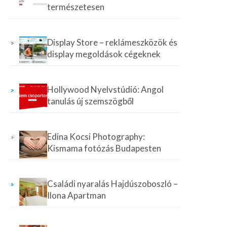
természetesen
Display Store – reklámeszközök és
display megoldások cégeknek
Hollywood Nyelvstúdió: Angol
tanulás új szemszögből
Edina Kocsi Photography:
Kismama fotózás Budapesten
Családi nyaralás Hajdúszoboszló –
Ilona Apartman