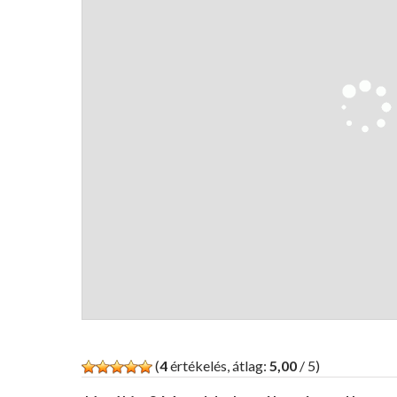
(
4
értékelés, átlag:
5,00
/ 5)