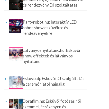
és rendezvény DJ szolgáltatás
Partyrobot.hu: Interaktív LED
robot show esküvőkre és
rendezvényekre
Latvanyosnyitotanc.hu: Esküvői
show effektek és látványos
nyitótánc
Eskuvo.dj: Esküvői DJ szolgáltatás
a ceremóniától hajnalig
Dorafilm.hu: Esküvői fotózás női
szemmel, érzékenyen és