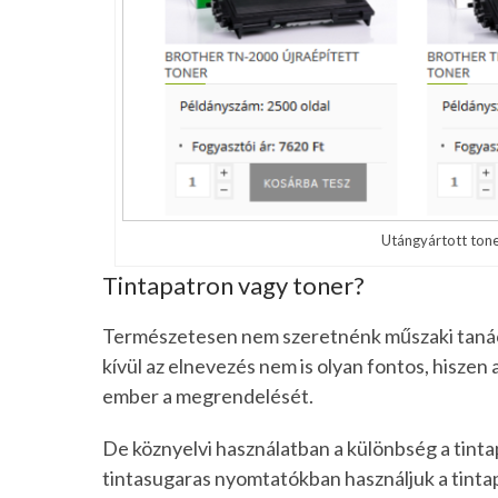
Utángyártott ton
Tintapatron vagy toner?
Természetesen nem szeretnénk műszaki tanács
kívül az elnevezés nem is olyan fontos, hiszen
ember a megrendelését.
De köznyelvi használatban a különbség a tinta
tintasugaras nyomtatókban használjuk a tint