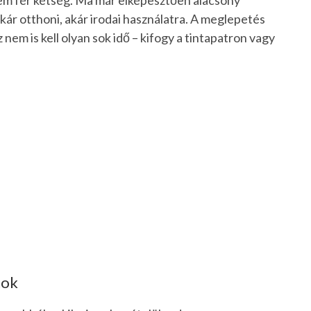
em fér kétség. Ma már elképesztően alacsony
r otthoni, akár irodai használatra. A meglepetés
 nem is kell olyan sok idő – kifogy a tintapatron vagy
nok