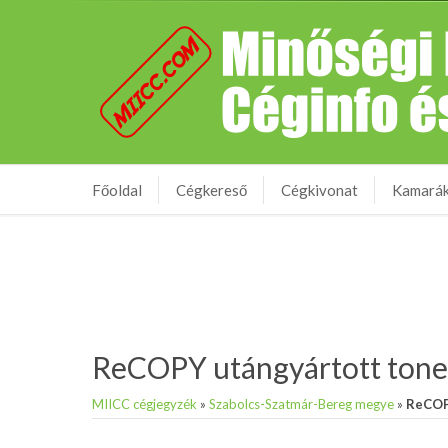
Főoldal
Cégkereső
Cégkivonat
Kamará
ReCOPY utángyártott tone
MIICC cégjegyzék
»
Szabolcs-Szatmár-Bereg megye
»
ReCOP