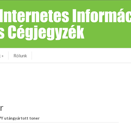
k
»
Rólunk
r
Y utángyártott toner