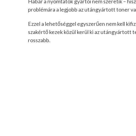
Habár a nyomtatók gyártói nem szeretik – hisze
problémára a legjobb az utángyártott toner va
Ezzel a lehetőséggel egyszerűen nem kell kifi
szakértő kezek közül kerül ki az utángyártott
rosszabb.