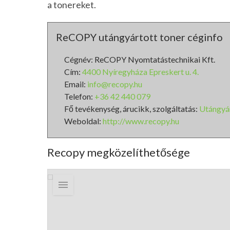
a tonereket.
ReCOPY utángyártott toner céginfo
Cégnév: ReCOPY Nyomtatástechnikai Kft.
Cím:
4400 Nyíregyháza Epreskert u. 4.
Email:
info@recopy.hu
Telefon:
+36 42 440 079
Fő tevékenység, árucikk, szolgáltatás:
Utángyár
Weboldal:
http://www.recopy.hu
Recopy megközelíthetősége