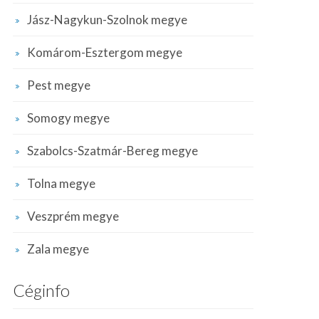
Jász-Nagykun-Szolnok megye
Komárom-Esztergom megye
Pest megye
Somogy megye
Szabolcs-Szatmár-Bereg megye
Tolna megye
Veszprém megye
Zala megye
Céginfo