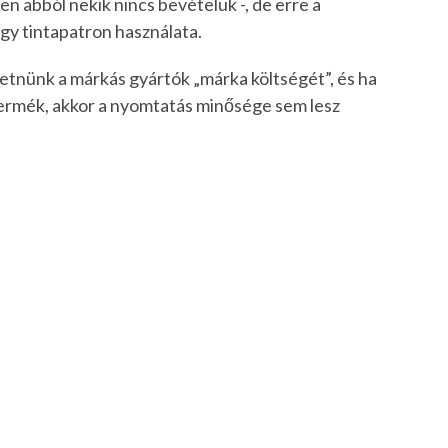
n abból nekik nincs bevételük -, de erre a
gy tintapatron használata.
zetnünk a márkás gyártók „márka költségét”, és ha
 termék, akkor a nyomtatás minősége sem lesz