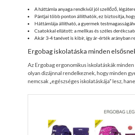
A háttámla anyaga rendkívül jól szellőző, légáter
Pántjai több ponton állíthatók, ez biztosítja, h
Háttámlája állítható, a gyermek testmagasságáh
Csatokkal ellátott: a mellkas és széles derékcsat
Akár 3-4 tanévet is kibír, így ár-érték arányban 
Ergobag iskolatáska minden elsősnek
Az Ergobag ergonomikus iskolatáskák minden 
olyan dizájnnal rendelkeznek, hogy minden gy
nemcsak „egészséges iskolatáskája” lesz, hanem