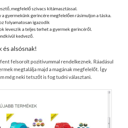
esztő, megfelelő szivacs kitámasztással.
ogy a gyermekünk gerincére megfelelően rásimuljon a táska.
oz folyamatosan igazodik
ok leveszik a teljes terhet a gyermek gerincéről.
rendkívül kedvező.
 és alsósnak!
fent felsorolt pozitívummal rendelkeznek. Ráadásul
ermek megtalálja majd a magának megfelelőt. Így
 még neki tetszőt is fog tudni választani.