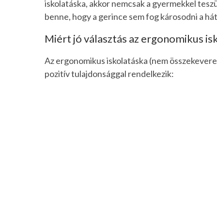
iskolatáska, akkor nemcsak a gyermekkel teszü
benne, hogy a gerince sem fog károsodni a hátá
Miért jó választás az ergonomikus is
Az ergonomikus iskolatáska (nem összekever
pozitív tulajdonsággal rendelkezik: