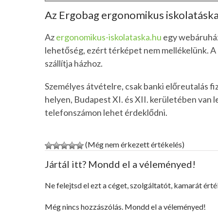
Az Ergobag ergonomikus iskolatásk
Az
ergonomikus-iskolataska.hu
egy webáruház,
lehetőség, ezért térképet nem mellékelünk. A
szállítja házhoz.
Személyes átvételre, csak banki előreutalás f
helyen, Budapest XI. és XII. kerületében van
telefonszámon lehet érdeklődni.
(Még nem érkezett értékelés)
Jártál itt? Mondd el a véleményed!
Ne felejtsd el ezt a céget, szolgáltatót, kamarát érté
Még nincs hozzászólás. Mondd el a véleményed!