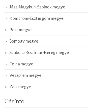
Jász-Nagykun-Szolnok megye
Komárom-Esztergom megye
Pest megye
Somogy megye
Szabolcs-Szatmár-Bereg megye
Tolna megye
Veszprém megye
Zala megye
Céginfo