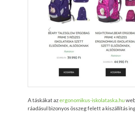
A táskákat az
ergonomikus-iskolataska.hu
webá
ráadásul bizonyos összeg felett a kiszállítás i