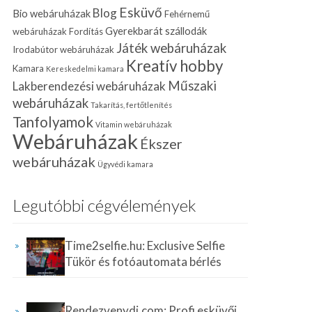
Esküvő
Blog
Bio webáruházak
Fehérnemű
Gyerekbarát szállodák
webáruházak
Fordítás
Játék webáruházak
Irodabútor webáruházak
Kreatív hobby
Kamara
Kereskedelmi kamara
Műszaki
Lakberendezési webáruházak
webáruházak
Takarítás, fertőtlenítés
Tanfolyamok
Vitamin webáruházak
Webáruházak
Ékszer
webáruházak
Ügyvédi kamara
Legutóbbi cégvélemények
Time2selfie.hu: Exclusive Selfie
Tükör és fotóautomata bérlés
Rendezvenydj.com: Profi esküvői