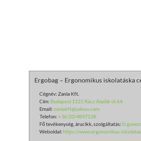
Ergobag – Ergonomikus iskolatáska c
Cégnév: Zania Kft.
Cím:
Budapest 1121 Rácz Aladár út 64.
Email:
zaniakft@yahoo.com
Telefon:
+36/20/4897128
Fő tevékenység, árucikk, szolgáltatás:
Ergonom
Weboldal:
https://www.ergonomikus-iskolatas