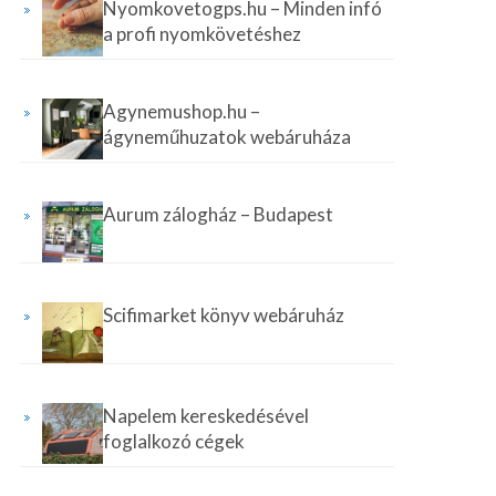
Nyomkovetogps.hu – Minden infó
a profi nyomkövetéshez
Agynemushop.hu –
ágyneműhuzatok webáruháza
Aurum zálogház – Budapest
Scifimarket könyv webáruház
Napelem kereskedésével
foglalkozó cégek