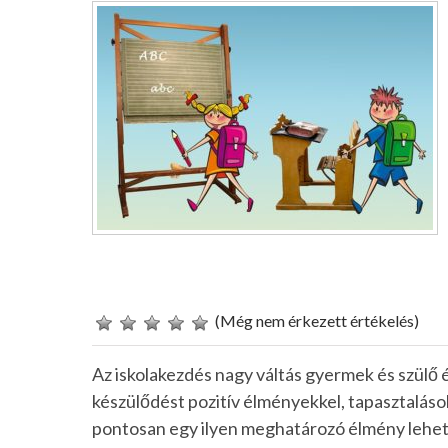
(Még nem érkezett értékelés)
Az iskolakezdés nagy váltás gyermek és szülő é
készülődést pozitív élményekkel, tapasztalásokk
pontosan egy ilyen meghatározó élmény lehet