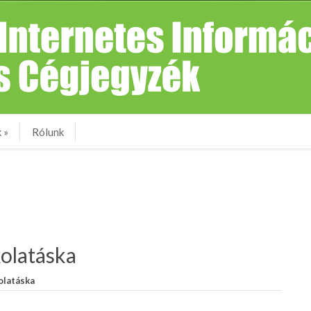
k
»
Rólunk
olatáska
olatáska