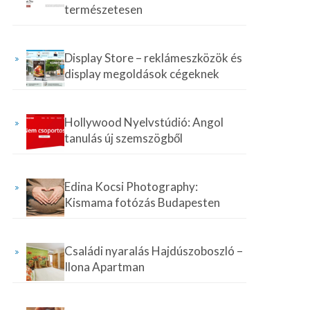
természetesen
Display Store – reklámeszközök és
display megoldások cégeknek
Hollywood Nyelvstúdió: Angol
tanulás új szemszögből
Edina Kocsi Photography:
Kismama fotózás Budapesten
Családi nyaralás Hajdúszoboszló –
Ilona Apartman