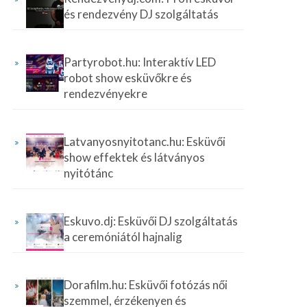
és rendezvény DJ szolgáltatás
Partyrobot.hu: Interaktív LED
robot show esküvőkre és
rendezvényekre
Latvanyosnyitotanc.hu: Esküvői
show effektek és látványos
nyitótánc
Eskuvo.dj: Esküvői DJ szolgáltatás
a ceremóniától hajnalig
Dorafilm.hu: Esküvői fotózás női
szemmel, érzékenyen és