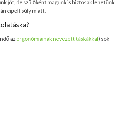
nk jót, de szülőként magunk is biztosak lehetünk
n cipelt súly miatt.
kolatáska?
endő az
ergonómiainak nevezett táskákkal
) sok