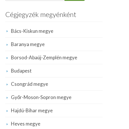
Cégjegyzék megyénként
Bács-Kiskun megye
Baranya megye
Borsod-Abaúj-Zemplén megye
Budapest
Csongrád megye
Győr-Moson-Sopron megye
Hajdú-Bihar megye
Heves megye