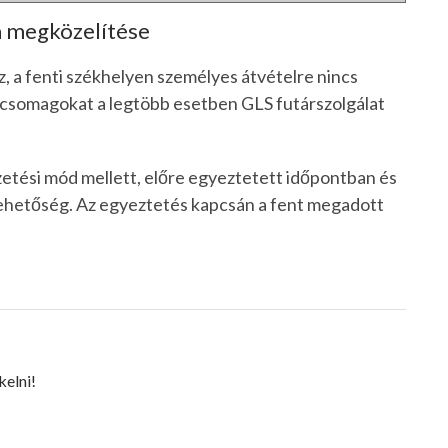
a megközelítése
 a fenti székhelyen személyes átvételre nincs
 csomagokat a legtöbb esetben GLS futárszolgálat
izetési mód mellett, előre egyeztetett időpontban és
 lehetőség. Az egyeztetés kapcsán a fent megadott
kelni!