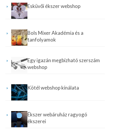
Esküvői ékszer webshop
Bols Mixer Akadémia és a
tanfolyamok
Egy igazán megbízható szerszám
webshop
Kötél webshop kínálata
Ékszer webáruház ragyogó
ékszerei