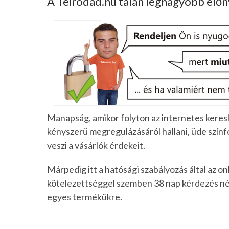
A Teirodád.hu talán legnagyobb elő
Manapság, amikor folyton az internetes keres
kényszerű megregulázásáról hallani, üde színfo
veszi a vásárlók érdekeit.
Márpedig itt a hatósági szabályozás által az on
kötelezettséggel szemben 38 nap kérdezés nélkü
egyes termékükre.