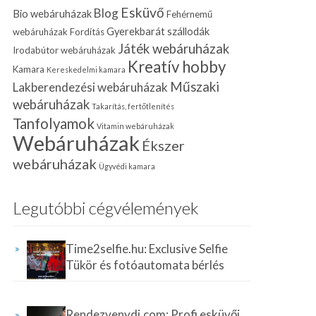
Esküvő
Blog
Bio webáruházak
Fehérnemű
Gyerekbarát szállodák
webáruházak
Fordítás
Játék webáruházak
Irodabútor webáruházak
Kreatív hobby
Kamara
Kereskedelmi kamara
Műszaki
Lakberendezési webáruházak
webáruházak
Takarítás, fertőtlenítés
Tanfolyamok
Vitamin webáruházak
Webáruházak
Ékszer
webáruházak
Ügyvédi kamara
Legutóbbi cégvélemények
Time2selfie.hu: Exclusive Selfie
Tükör és fotóautomata bérlés
Rendezvenydj.com: Profi esküvői