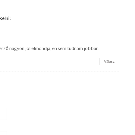
kelni!
erző nagyon jól elmondja, én sem tudnám jobban
Válasz