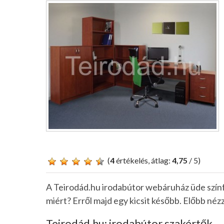
(
4
értékelés, átlag:
4,75
/ 5)
A Teirodád.hu irodabútor webáruház üde szín
miért? Erről majd egy kicsit később. Előbb nézz
Teirodád.hu: irodabútor szakértők