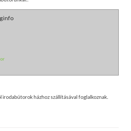
ginfo
tor
irodabútorok házhoz szállításával foglalkoznak.