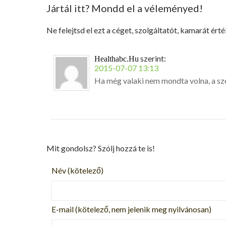
Jártál itt? Mondd el a véleményed!
Ne felejtsd el ezt a céget, szolgáltatót, kamarát érté
szerint:
Healthabc.hu
2015-07-07 13:13
Ha még valaki nem mondta volna, a sz
Mit gondolsz? Szólj hozzá te is!
Név
(kötelező)
E-mail
(kötelező, nem jelenik meg nyilvánosan)