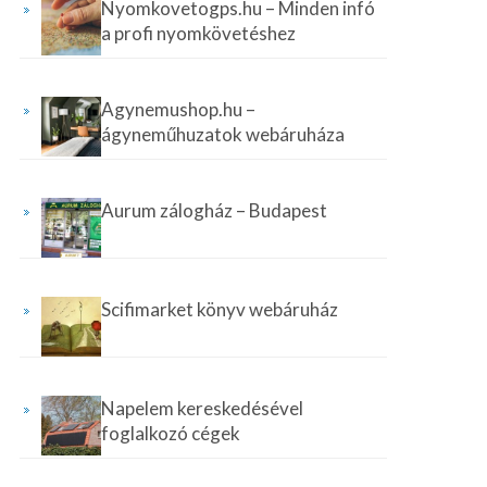
Nyomkovetogps.hu – Minden infó
a profi nyomkövetéshez
Agynemushop.hu –
ágyneműhuzatok webáruháza
Aurum zálogház – Budapest
Scifimarket könyv webáruház
Napelem kereskedésével
foglalkozó cégek