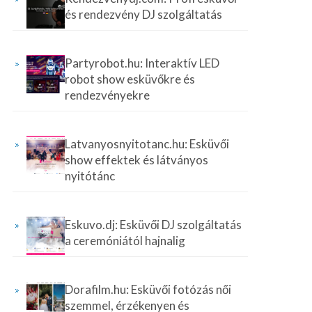
és rendezvény DJ szolgáltatás
Partyrobot.hu: Interaktív LED
robot show esküvőkre és
rendezvényekre
Latvanyosnyitotanc.hu: Esküvői
show effektek és látványos
nyitótánc
Eskuvo.dj: Esküvői DJ szolgáltatás
a ceremóniától hajnalig
Dorafilm.hu: Esküvői fotózás női
szemmel, érzékenyen és