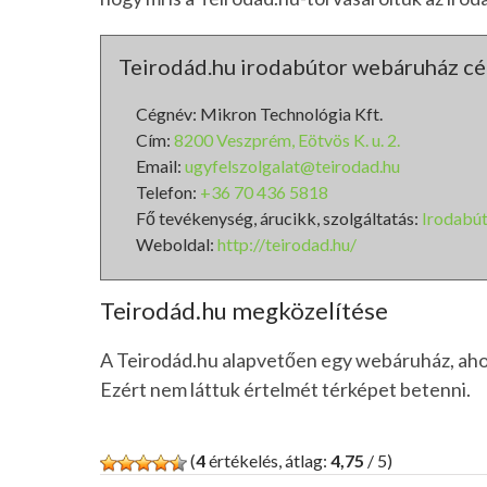
Teirodád.hu irodabútor webáruház cé
Cégnév: Mikron Technológia Kft.
Cím:
8200 Veszprém, Eötvös K. u. 2.
Email:
ugyfelszolgalat@teirodad.hu
Telefon:
+36 70 436 5818
Fő tevékenység, árucikk, szolgáltatás:
Irodabú
Weboldal:
http://teirodad.hu/
Teirodád.hu megközelítése
A Teirodád.hu alapvetően egy webáruház, ahol 
Ezért nem láttuk értelmét térképet betenni.
(
4
értékelés, átlag:
4,75
/ 5)