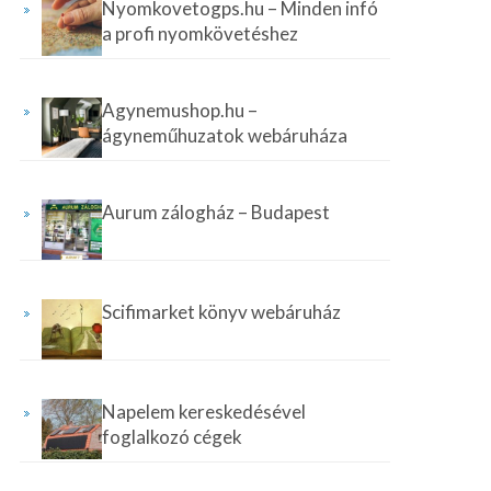
Nyomkovetogps.hu – Minden infó
a profi nyomkövetéshez
Agynemushop.hu –
ágyneműhuzatok webáruháza
Aurum zálogház – Budapest
Scifimarket könyv webáruház
Napelem kereskedésével
foglalkozó cégek