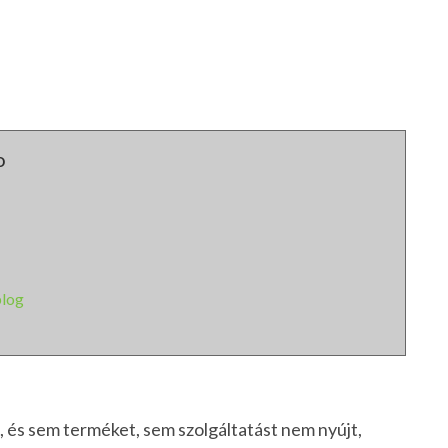
o
blog
, és sem terméket, sem szolgáltatást nem nyújt,