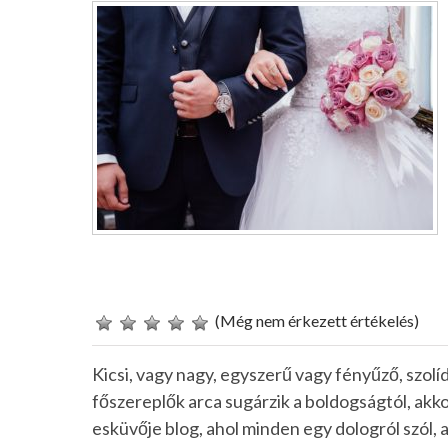
(Még nem érkezett értékelés)
Kicsi, vagy nagy, egyszerű vagy fényűző, szolíd 
főszereplők arca sugárzik a boldogságtól, akko
esküvője blog, ahol minden egy dologról szól, 