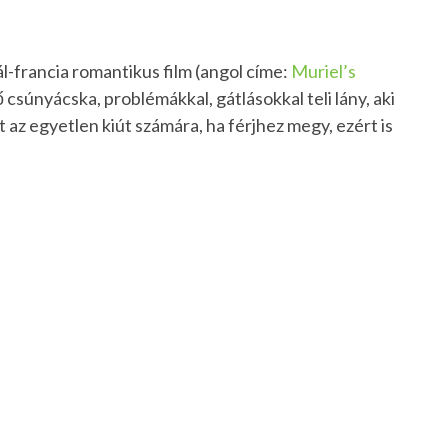
l-francia romantikus film (angol címe:
Muriel’s
 csúnyácska, problémákkal, gátlásokkal teli lány, aki
 az egyetlen kiút számára, ha férjhez megy, ezért is