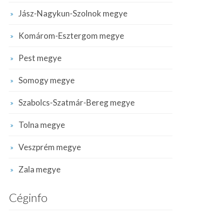
Jász-Nagykun-Szolnok megye
Komárom-Esztergom megye
Pest megye
Somogy megye
Szabolcs-Szatmár-Bereg megye
Tolna megye
Veszprém megye
Zala megye
Céginfo