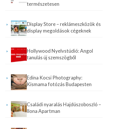
természetesen
Display Store – reklámeszközök és
display megoldások cégeknek
Hollywood Nyelvstúdió: Angol
tanulás új szemszögből
Edina Kocsi Photography:
Kismama fotózás Budapesten
Családi nyaralás Hajdúszoboszló –
Ilona Apartman