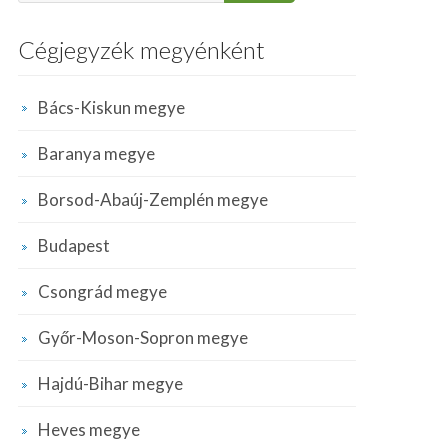
Cégjegyzék megyénként
Bács-Kiskun megye
Baranya megye
Borsod-Abaúj-Zemplén megye
Budapest
Csongrád megye
Győr-Moson-Sopron megye
Hajdú-Bihar megye
Heves megye