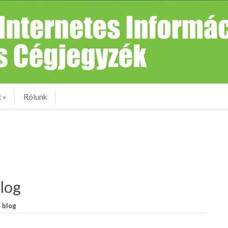
k
»
Rólunk
log
 blog