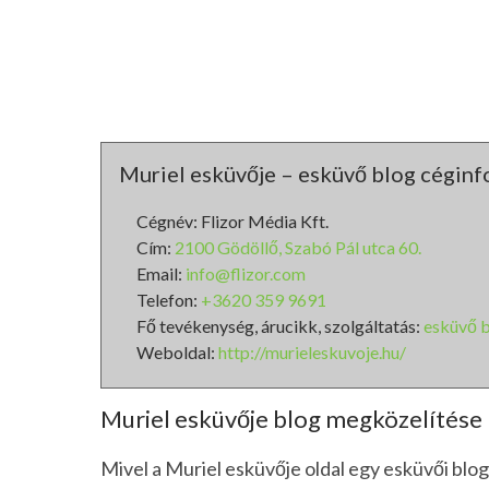
Muriel esküvője – esküvő blog céginf
Cégnév: Flizor Média Kft.
Cím:
2100 Gödöllő, Szabó Pál utca 60.
Email:
info@flizor.com
Telefon:
+3620 359 9691
Fő tevékenység, árucikk, szolgáltatás:
esküvő 
Weboldal:
http://murieleskuvoje.hu/
Muriel esküvője blog megközelítése
Mivel a Muriel esküvője oldal egy esküvői blog