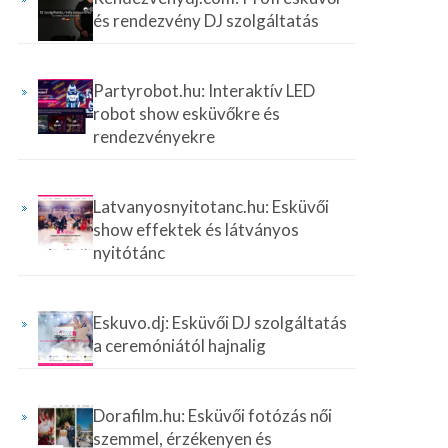
és rendezvény DJ szolgáltatás
Partyrobot.hu: Interaktív LED
robot show esküvőkre és
rendezvényekre
Latvanyosnyitotanc.hu: Esküvői
show effektek és látványos
nyitótánc
Eskuvo.dj: Esküvői DJ szolgáltatás
a ceremóniától hajnalig
Dorafilm.hu: Esküvői fotózás női
szemmel, érzékenyen és