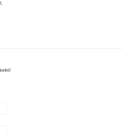
z.
kelni!