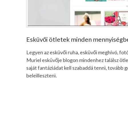
Esküvői ötletek minden mennyiségb
Legyen az esküvői ruha, esküvői meghívó, fotós
Muriel esküvője blogon mindenhez találsz ötlet
saját fantáziádat kell szabaddá tenni, tovább
beleilleszteni.