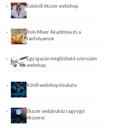
Esküvői ékszer webshop
Bols Mixer Akadémia és a
tanfolyamok
Egy igazán megbízható szerszám
webshop
Kötél webshop kínálata
Ékszer webáruház ragyogó
ékszerei