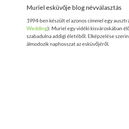
Muriel esküvője blog névválasztás
1994-ben készült el azonos címmel egy ausztrá
Wedding
): Muriel egy vidéki kisvároskában élő
szabadulna addigi életéből. Elképzelése szerint
álmodozik naphosszat az esküvőjéről.