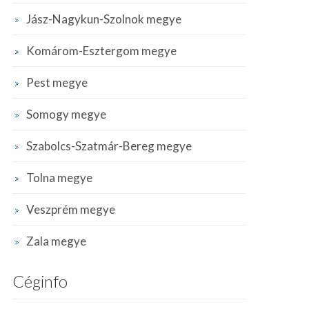
Jász-Nagykun-Szolnok megye
Komárom-Esztergom megye
Pest megye
Somogy megye
Szabolcs-Szatmár-Bereg megye
Tolna megye
Veszprém megye
Zala megye
Céginfo