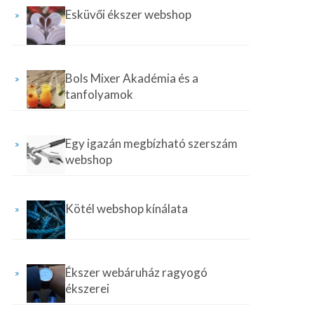
Esküvői ékszer webshop
Bols Mixer Akadémia és a
tanfolyamok
Egy igazán megbízható szerszám
webshop
Kötél webshop kínálata
Ékszer webáruház ragyogó
ékszerei