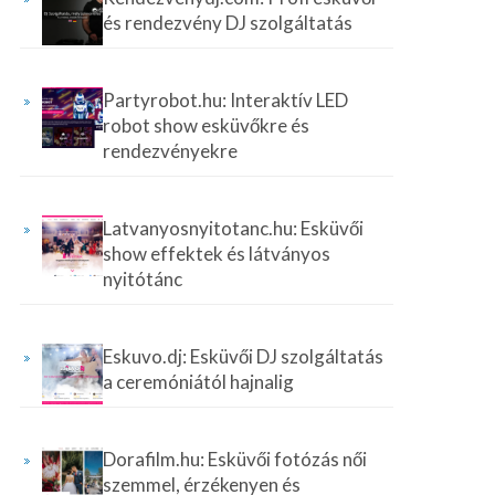
és rendezvény DJ szolgáltatás
Partyrobot.hu: Interaktív LED
robot show esküvőkre és
rendezvényekre
Latvanyosnyitotanc.hu: Esküvői
show effektek és látványos
nyitótánc
Eskuvo.dj: Esküvői DJ szolgáltatás
a ceremóniától hajnalig
Dorafilm.hu: Esküvői fotózás női
szemmel, érzékenyen és