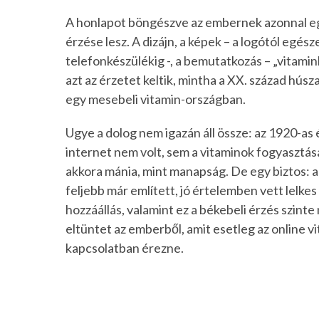
A honlapot böngészve az embernek azonnal eg
érzése lesz. A dizájn, a képek – a logótól egész
telefonkészülékig -, a bemutatkozás – „vitamin
azt az érzetet keltik, mintha a XX. század húsz
egy mesebeli vitamin-országban.
Ugye a dolog nem igazán áll össze: az 1920-a
internet nem volt, sem a vitaminok fogyasztá
akkora mánia, mint manapság. De egy biztos: a 
feljebb már említett, jó értelemben vett lelkes
hozzáállás, valamint ez a békebeli érzés szint
eltüntet az emberből, amit esetleg az online v
kapcsolatban érezne.