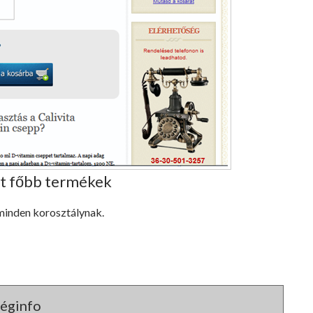
tt főbb termékek
minden korosztálynak.
éginfo