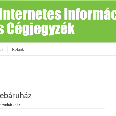
k
»
Rólunk
webáruház
n webáruház