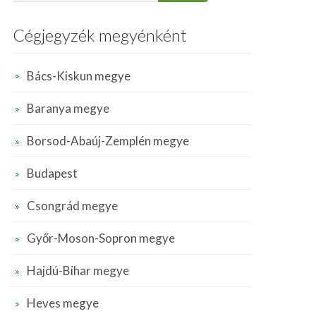
Cégjegyzék megyénként
Bács-Kiskun megye
Baranya megye
Borsod-Abaúj-Zemplén megye
Budapest
Csongrád megye
Győr-Moson-Sopron megye
Hajdú-Bihar megye
Heves megye