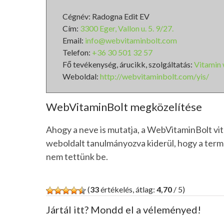
Cégnév: Radogna Edit EV
Cím:
3300 Eger, Vallon u. 5. 9/27.
Email:
info@webvitaminbolt.com
Telefon:
+36 30 501 32 57
Fő tevékenység, árucikk, szolgáltatás:
Vitamin
Weboldal:
http://webvitaminbolt.com/yis/
WebVitaminBolt megközelítése
Ahogy a neve is mutatja, a WebVitaminBolt vit
weboldalt tanulmányozva kiderül, hogy a term
nem tettünk be.
(
33
értékelés, átlag:
4,70
/ 5)
Jártál itt? Mondd el a véleményed!