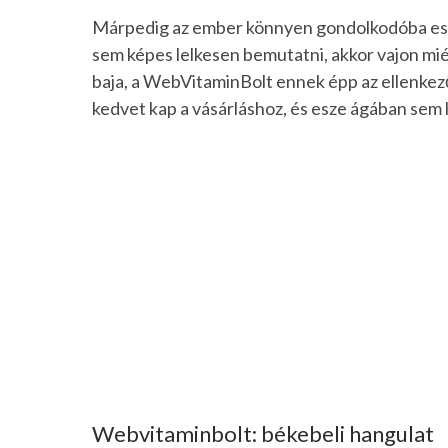
Márpedig az ember könnyen gondolkodóba esik,
sem képes lelkesen bemutatni, akkor vajon mié
baja, a WebVitaminBolt ennek épp az ellenke
kedvet kap a vásárláshoz, és esze ágában sem 
Webvitaminbolt: békebeli hangulat