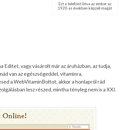
Ezt a telefont látva az ember az
1920-as években képzeli magát
a Editet, vagy vásárolt már az áruházban, az tudja,
mád van az egészségeddel, vitaminra,
esed a WebVitaminBoltot, akkor a honlapról rád
zolgálásban lesz részed, mintha tényleg nem is a XXI.