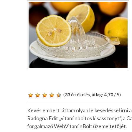
(
33
értékelés, átlag:
4,70
/ 5)
Kevés embert láttam olyan lelkesedéssel írni
Radogna Edit „vitaminboltos kisasszonyt”, a Ca
forgalmazó WebVitaminBolt üzemeltetőjét.