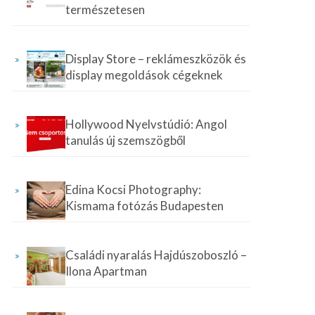
természetesen
Display Store – reklámeszközök és
display megoldások cégeknek
Hollywood Nyelvstúdió: Angol
tanulás új szemszögből
Edina Kocsi Photography:
Kismama fotózás Budapesten
Családi nyaralás Hajdúszoboszló –
Ilona Apartman