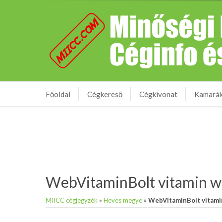
Főoldal
Cégkereső
Cégkivonat
Kamará
WebVitaminBolt vitamin 
MIICC cégjegyzék
»
Heves megye
»
WebVitaminBolt vitami