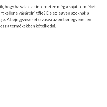
 hogy ha valaki az interneten még a saját termékét
rt kellene vásárolni tőle? De ez legyen azoknak a
zője. A bejegyzéseket olvasva az ember egyenesen
lesz a termékekben kételkedni.