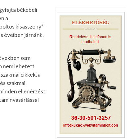
yfajta békebeli
en a
boltos kisasszony” –
as éveiben járnánk,
s években sem
sa nem lehetett
szakmai cikkek, a
 és szakmai
e minden ellenérzést
itaminvásárlással