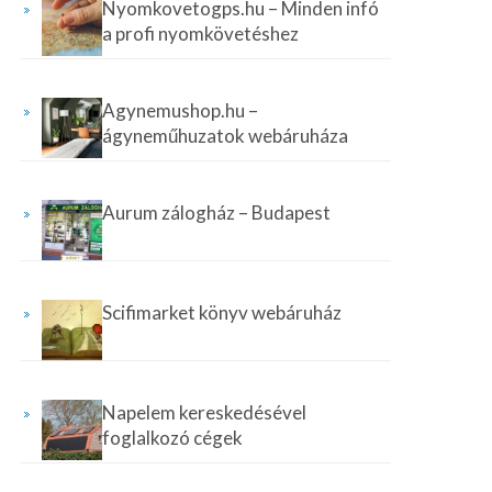
Nyomkovetogps.hu – Minden infó
a profi nyomkövetéshez
Agynemushop.hu –
ágyneműhuzatok webáruháza
Aurum zálogház – Budapest
Scifimarket könyv webáruház
Napelem kereskedésével
foglalkozó cégek