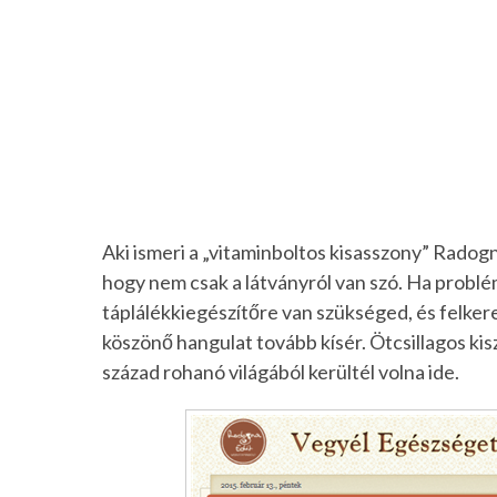
Aki ismeri a „vitaminboltos kisasszony” Radogn
hogy nem csak a látványról van szó. Ha problé
táplálékkiegészítőre van szükséged, és felker
köszönő hangulat tovább kísér. Ötcsillagos kis
század rohanó világából kerültél volna ide.