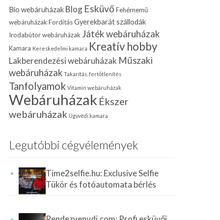
Esküvő
Blog
Bio webáruházak
Fehérnemű
Gyerekbarát szállodák
webáruházak
Fordítás
Játék webáruházak
Irodabútor webáruházak
Kreatív hobby
Kamara
Kereskedelmi kamara
Műszaki
Lakberendezési webáruházak
webáruházak
Takarítás, fertőtlenítés
Tanfolyamok
Vitamin webáruházak
Webáruházak
Ékszer
webáruházak
Ügyvédi kamara
Legutóbbi cégvélemények
Time2selfie.hu: Exclusive Selfie
Tükör és fotóautomata bérlés
Rendezvenydj.com: Profi esküvői