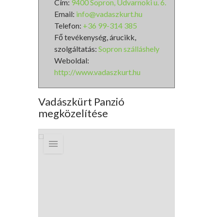
Cím:
9400 Sopron, Udvarnoki u. 6.
Email:
info@vadaszkurt.hu
Telefon:
+36 99-314 385
Fő tevékenység, árucikk,
szolgáltatás:
Sopron szálláshely
Weboldal:
http://www.vadaszkurt.hu
Vadászkürt Panzió
megközelítése