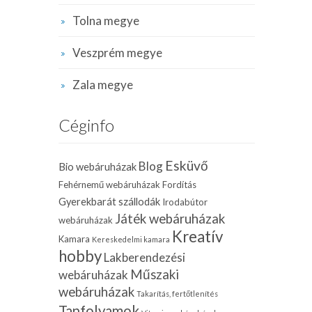
Tolna megye
Veszprém megye
Zala megye
Céginfo
Esküvő
Blog
Bio webáruházak
Fehérnemű webáruházak
Fordítás
Gyerekbarát szállodák
Irodabútor
Játék webáruházak
webáruházak
Kreatív
Kamara
Kereskedelmi kamara
hobby
Lakberendezési
Műszaki
webáruházak
webáruházak
Takarítás, fertőtlenítés
Tanfolyamok