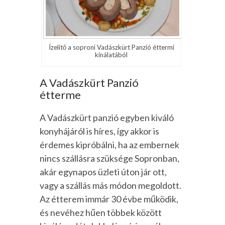
Ízelítő a soproni Vadászkürt Panzió éttermi
kínálatából
A Vadászkürt Panzió
étterme
A Vadászkürt panzió egyben kiváló
konyhájáról is híres, így akkor is
érdemes kipróbálni, ha az embernek
nincs szállásra szüksége Sopronban,
akár egynapos üzleti úton jár ott,
vagy a szállás más módon megoldott.
Az étterem immár 30 évbe működik,
és nevéhez hűen többek között