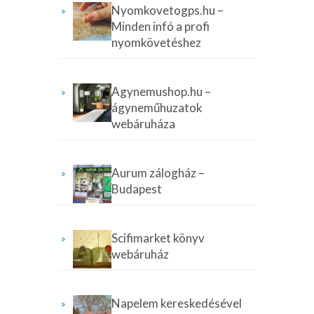
Nyomkovetogps.hu –
Minden infó a profi
nyomkövetéshez
Agynemushop.hu –
ágyneműhuzatok
webáruháza
Aurum zálogház –
Budapest
Scifimarket könyv
webáruház
Napelem kereskedésével