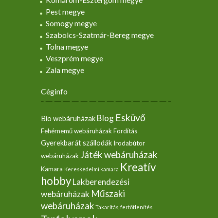
Pest megye
Somogy megye
Szabolcs-Szatmár-Bereg megye
Tolna megye
Veszprém megye
Zala megye
Céginfo
Esküvő
Blog
Bio webáruházak
Fehérnemű webáruházak
Fordítás
Gyerekbarát szállodák
Irodabútor
Játék webáruházak
webáruházak
Kreatív
Kamara
Kereskedelmi kamara
hobby
Lakberendezési
Műszaki
webáruházak
webáruházak
Takarítás, fertőtlenítés