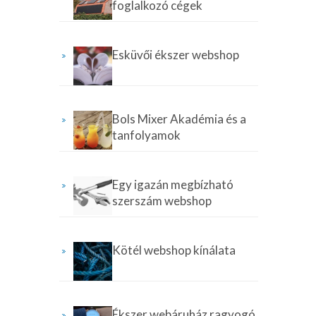
foglalkozó cégek
Esküvői ékszer webshop
Bols Mixer Akadémia és a
tanfolyamok
Egy igazán megbízható
szerszám webshop
Kötél webshop kínálata
Ékszer webáruház ragyogó