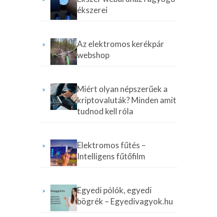
ékszerei
Az elektromos kerékpár
webshop
Miért olyan népszerűek a
kriptovaluták? Minden amit
tudnod kell róla
Elektromos fűtés –
Intelligens fűtőfilm
Egyedi pólók, egyedi
bögrék – Egyedivagyok.hu