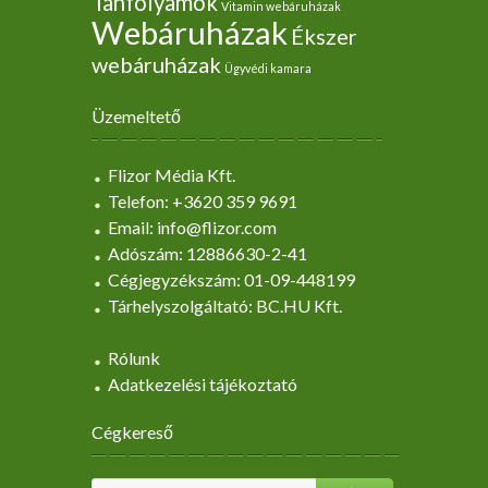
Tanfolyamok
Vitamin webáruházak
Webáruházak
Ékszer
webáruházak
Ügyvédi kamara
Üzemeltető
Flizor Média Kft.
Telefon: +3620 359 9691
Email: info@flizor.com
Adószám: 12886630-2-41
Cégjegyzékszám: 01-09-448199
Tárhelyszolgáltató: BC.HU Kft.
Rólunk
Adatkezelési tájékoztató
Cégkereső