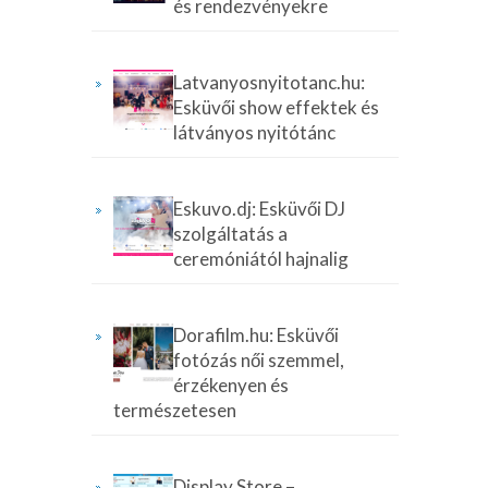
és rendezvényekre
Latvanyosnyitotanc.hu:
Esküvői show effektek és
látványos nyitótánc
Eskuvo.dj: Esküvői DJ
szolgáltatás a
ceremóniától hajnalig
Dorafilm.hu: Esküvői
fotózás női szemmel,
érzékenyen és
természetesen
Display Store –