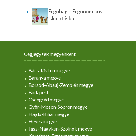
Ergobag – Ergonomikus
iskolatáska
Cégjegyzék megyénként
Bács-Kiskun megye
Baranya megye
Borsod-Abaúj-Zemplén megye
Budapest
Csongrád megye
Győr-Moson-Sopron megye
Hajdú-Bihar megye
Heves megye
Jász-Nagykun-Szolnok megye
Komárom-Esztergom megye