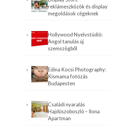
reklámeszközök és display
megoldások cégeknek
Hollywood Nyelvstúdió:
Angol tanulás új
szemszögből
Edina Kocsi Photography:
Kismama fotózás
Budapesten
Családi nyaralás
Hajdúszoboszló – Ilona
Apartman