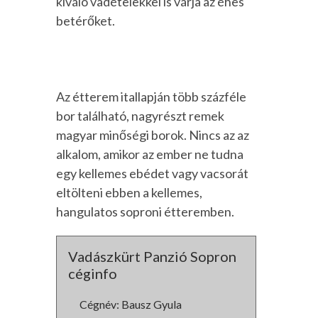
kiváló vadételekkel is várja az éhes
betérőket.
Az étterem itallapján több százféle
bor található, nagyrészt remek
magyar minőségi borok. Nincs az az
alkalom, amikor az ember ne tudna
egy kellemes ebédet vagy vacsorát
eltölteni ebben a kellemes,
hangulatos soproni étteremben.
Vadászkürt Panzió Sopron
céginfo
Cégnév: Bausz Gyula