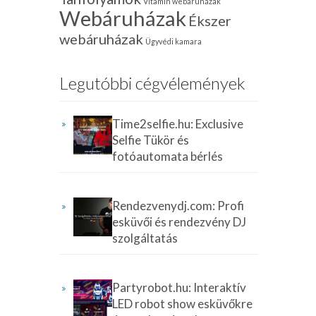
Vitamin webáruházak
Webáruházak
Ékszer
webáruházak
Ügyvédi kamara
Legutóbbi cégvélemények
Time2selfie.hu: Exclusive
Selfie Tükör és
fotóautomata bérlés
Rendezvenydj.com: Profi
esküvői és rendezvény DJ
szolgáltatás
Partyrobot.hu: Interaktív
LED robot show esküvőkre