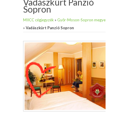
Vadászkürt Panzió
Sopron
MIICC cégjegyzék
»
Győr-Moson-Sopron megye
»
Vadászkürt Panzió Sopron