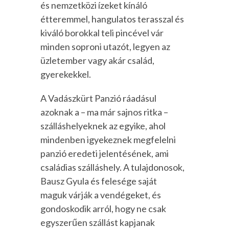
és nemzetközi ízeket kínáló
étteremmel, hangulatos terasszal és
kiváló borokkal teli pincével vár
minden soproni utazót, legyen az
üzletember vagy akár család,
gyerekekkel.
A Vadászkürt Panzió ráadásul
azoknak a – ma már sajnos ritka –
szálláshelyeknek az egyike, ahol
mindenben igyekeznek megfelelni
panzió eredeti jelentésének, ami
családias szálláshely. A tulajdonosok,
Bausz Gyula és felesége saját
maguk várják a vendégeket, és
gondoskodik arról, hogy ne csak
egyszerűen szállást kapjanak