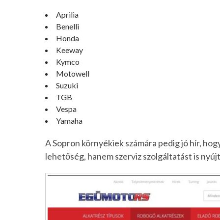
Aprilia
Benelli
Honda
Keeway
Kymco
Motowell
Suzuki
TGB
Vespa
Yamaha
A Sopron környékiek számára pedig jó hír, ho
lehetőség, hanem szerviz szolgáltatást is nyúj