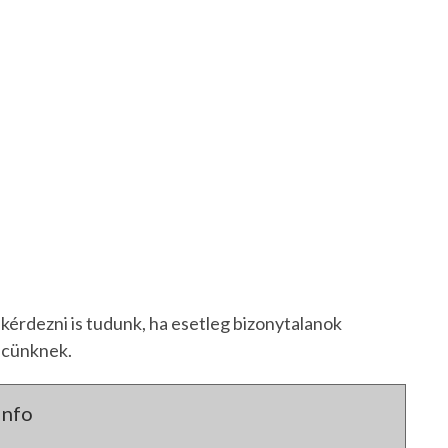
kérdezni is tudunk, ha esetleg bizonytalanok
ncünknek.
info