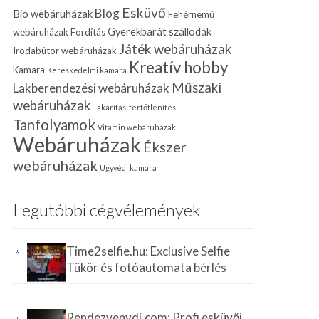
Esküvő
Blog
Bio webáruházak
Fehérnemű
Gyerekbarát szállodák
webáruházak
Fordítás
Játék webáruházak
Irodabútor webáruházak
Kreatív hobby
Kamara
Kereskedelmi kamara
Műszaki
Lakberendezési webáruházak
webáruházak
Takarítás, fertőtlenítés
Tanfolyamok
Vitamin webáruházak
Webáruházak
Ékszer
webáruházak
Ügyvédi kamara
Legutóbbi cégvélemények
Time2selfie.hu: Exclusive Selfie
Tükör és fotóautomata bérlés
Rendezvenydj.com: Profi esküvői