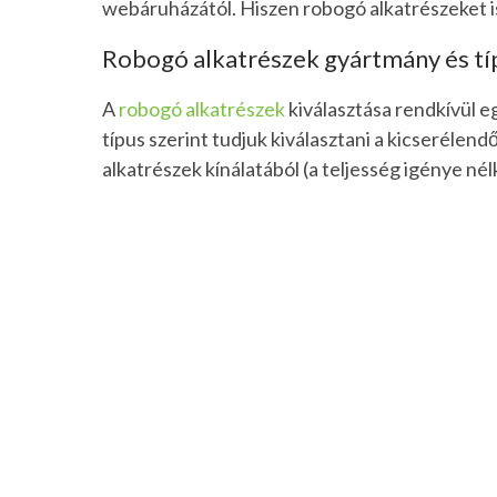
webáruházától. Hiszen robogó alkatrészeket i
Robogó alkatrészek gyártmány és típ
A
robogó alkatrészek
kiválasztása rendkívül 
típus szerint tudjuk kiválasztani a kicseréle
alkatrészek kínálatából (a teljesség igénye nél