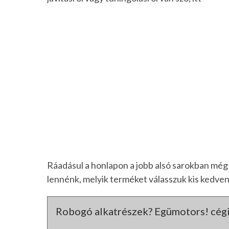
Ráadásul a honlapon a jobb alsó sarokban még 
lennénk, melyik terméket válasszuk kis kedve
Robogó alkatrészek? Egümotors! cég