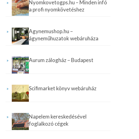
Nyomkovetogps.hu – Minden infó
a profi nyomkövetéshez
Agynemushop.hu –
ágyneműhuzatok webáruháza
Aurum zálogház – Budapest
Scifimarket könyv webáruház
Napelem kereskedésével
foglalkozó cégek