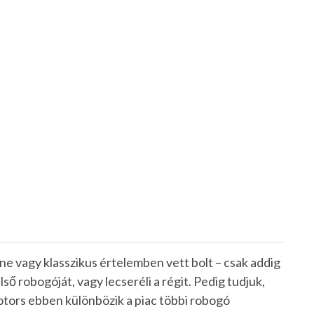
ne vagy klasszikus értelemben vett bolt – csak addig
ső robogóját, vagy lecseréli a régit. Pedig tudjuk,
ors ebben különbözik a piac többi robogó