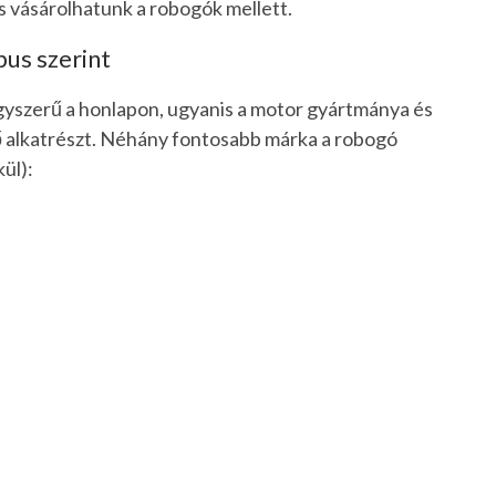
s vásárolhatunk a robogók mellett.
us szerint
egyszerű a honlapon, ugyanis a motor gyártmánya és
ndő alkatrészt. Néhány fontosabb márka a robogó
kül):