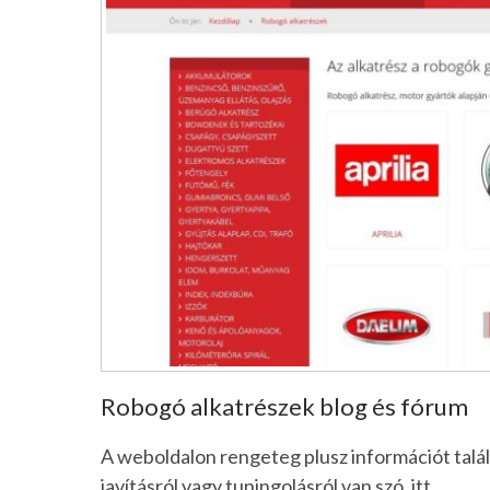
Robogó alkatrészek blog és fórum
A weboldalon rengeteg plusz információt talá
javításról vagy tuningolásról van szó, itt