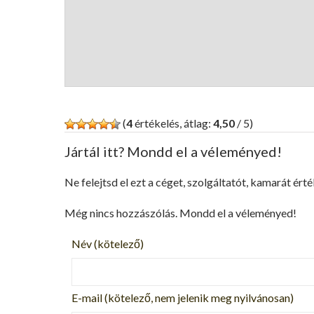
(
4
értékelés, átlag:
4,50
/ 5)
Jártál itt? Mondd el a véleményed!
Ne felejtsd el ezt a céget, szolgáltatót, kamarát érté
Még nincs hozzászólás. Mondd el a véleményed!
Név
(kötelező)
E-mail
(kötelező, nem jelenik meg nyilvánosan)