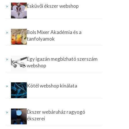
Esküvői ékszer webshop
Bols Mixer Akadémia és a
tanfolyamok
Egy igazán megbízható szerszám
webshop
Kötél webshop kínálata
Ékszer webáruház ragyogó
ékszerei