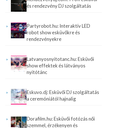
és rendezvény DJ szolgáltatás
Partyrobot.hu: Interaktív LED
robot show esküvőkre és
rendezvényekre
Latvanyosnyitotanc.hu: Esküvői
show effektek és látványos
nyitótánc
Eskuvo.dj: Esküvői DJ szolgáltatás
a ceremóniától hajnalig
Dorafilm.hu: Esküvői fotózás női
szemmel, érzékenyen és