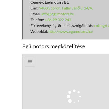
Cégnév: Egümotors Bt.
Cím:
9400 Sopron, Faller Jenő u. 24/A.
Email:
info@egumotors.hu
Telefon:
+36 99 322 242
Fő tevékenység, árucikk, szolgáltatás:
robogó 
Weboldal:
http://www.egumotors.hu/
Egümotors megközelítése