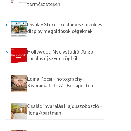
természetesen
Display Store – reklámeszközök és
display megoldások cégeknek
Hollywood Nyelvstúdió: Angol
tanulás új szemszögből
Edina Kocsi Photography:
Kismama fotózás Budapesten
Családi nyaralás Hajdúszoboszló –
Ilona Apartman