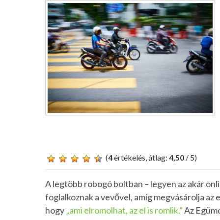
(
4
értékelés, átlag:
4,50
/ 5)
A legtöbb robogó boltban – legyen az akár onli
foglalkoznak a vevővel, amíg megvásárolja az el
hogy
„ami elromolhat, az el is romlik.”
Az Egümot