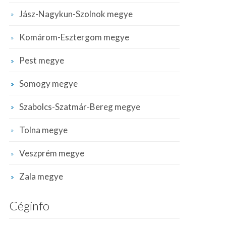
Jász-Nagykun-Szolnok megye
Komárom-Esztergom megye
Pest megye
Somogy megye
Szabolcs-Szatmár-Bereg megye
Tolna megye
Veszprém megye
Zala megye
Céginfo