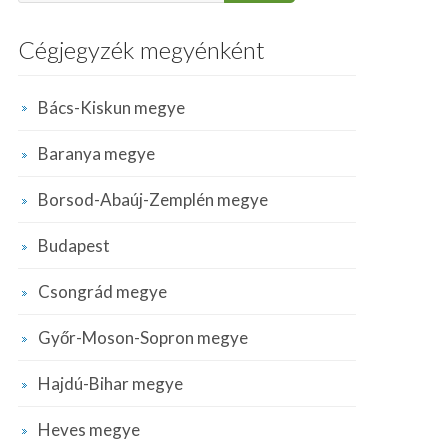
Cégjegyzék megyénként
Bács-Kiskun megye
Baranya megye
Borsod-Abaúj-Zemplén megye
Budapest
Csongrád megye
Győr-Moson-Sopron megye
Hajdú-Bihar megye
Heves megye