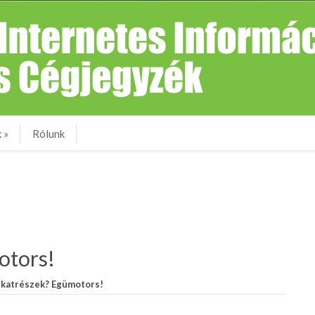
k
»
Rólunk
otors!
lkatrészek? Egümotors!