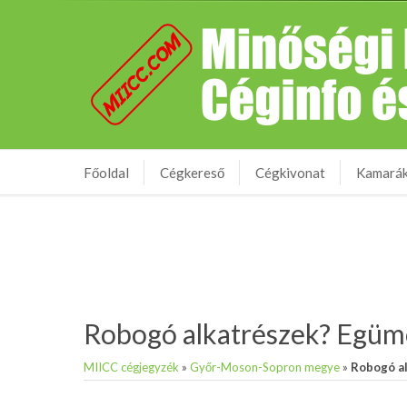
Főoldal
Cégkereső
Cégkivonat
Kamará
Robogó alkatrészek? Egüm
MIICC cégjegyzék
»
Győr-Moson-Sopron megye
»
Robogó a