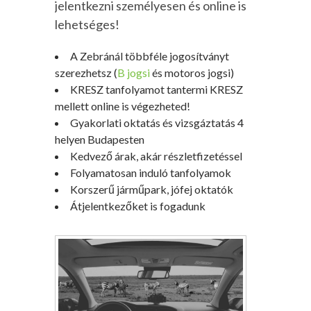
jelentkezni személyesen és online is
lehetséges!
A Zebránál többféle jogosítványt
szerezhetsz (
B jogsi
és motoros jogsi)
KRESZ tanfolyamot tantermi KRESZ
mellett online is végezheted!
Gyakorlati oktatás és vizsgáztatás 4
helyen Budapesten
Kedvező árak, akár részletfizetéssel
Folyamatosan induló tanfolyamok
Korszerű járműpark, jófej oktatók
Átjelentkezőket is fogadunk