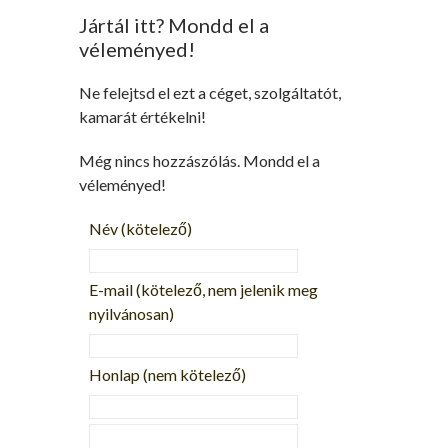
Jártál itt? Mondd el a
véleményed!
Ne felejtsd el ezt a céget, szolgáltatót,
kamarát értékelni!
Még nincs hozzászólás. Mondd el a
véleményed!
Név
(kötelező)
E-mail
(kötelező, nem jelenik meg
nyilvánosan)
Honlap (nem kötelező)