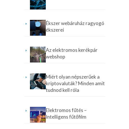
Ékszer webáruház ragyogó
ékszerei
Az elektromos kerékpár
webshop
Miért olyan népszerűek a
kriptovaluták? Minden amit
tudnod kell róla
Elektromos fűtés –
Intelligens fűtőfilm