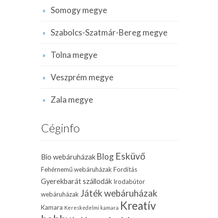
Somogy megye
Szabolcs-Szatmár-Bereg megye
Tolna megye
Veszprém megye
Zala megye
Céginfo
Esküvő
Blog
Bio webáruházak
Fehérnemű webáruházak
Fordítás
Gyerekbarát szállodák
Irodabútor
Játék webáruházak
webáruházak
Kreatív
Kamara
Kereskedelmi kamara