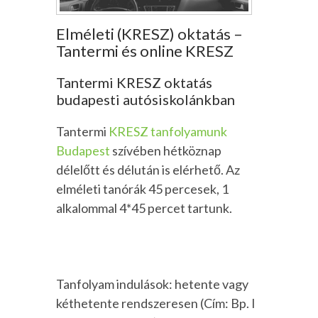
Elméleti (KRESZ) oktatás –
Tantermi és online KRESZ
Tantermi KRESZ oktatás
budapesti autósiskolánkban
Tantermi
KRESZ tanfolyamunk
Budapest
szívében hétköznap
délelőtt és délután is elérhető. Az
elméleti tanórák 45 percesek, 1
alkalommal 4*45 percet tartunk.
Tanfolyam indulások: hetente vagy
kéthetente rendszeresen (Cím: Bp. I