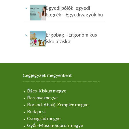
Egyedi pólók, egyedi
bögrék – Egyedivagyok.hu
Ergobag – Ergonomikus
iskolatáska
Cégjegyzék megyénként
Bács-Kiskun megye
Baranya megye
Borsod-Abaúj-Zemplén megye
Budapest
Csongrád megye
Győr-Moson-Sopron megye