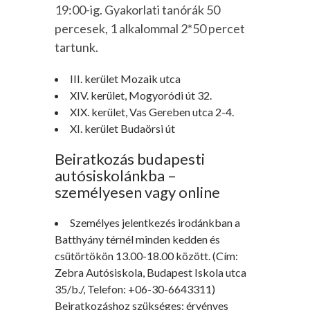
19:00-ig. Gyakorlati tanórák 50
percesek, 1 alkalommal 2*50 percet
tartunk.
III. kerület Mozaik utca
XIV. kerület, Mogyoródi út 32.
XIX. kerület, Vas Gereben utca 2-4.
XI. kerület Budaörsi út
Beiratkozás budapesti
autósiskolánkba –
személyesen vagy online
Személyes jelentkezés irodánkban a
Batthyány térnél minden kedden és
csütörtökön 13.00-18.00 között. (Cím:
Zebra Autósiskola, Budapest Iskola utca
35/b./, Telefon: +06-30-6643311)
Beiratkozáshoz szükséges: érvényes