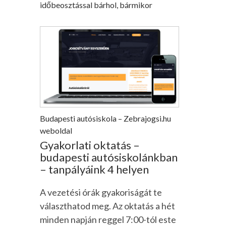
időbeosztással bárhol, bármikor
Budapesti autósiskola – Zebrajogsi.hu
weboldal
Gyakorlati oktatás –
budapesti autósiskolánkban
– tanpályáink 4 helyen
A vezetési órák gyakoriságát te
választhatod meg. Az oktatás a hét
minden napján reggel 7:00-tól este