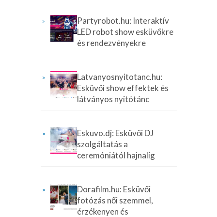
Partyrobot.hu: Interaktív
LED robot show esküvőkre
és rendezvényekre
Latvanyosnyitotanc.hu:
Esküvői show effektek és
látványos nyitótánc
Eskuvo.dj: Esküvői DJ
szolgáltatás a
ceremóniától hajnalig
Dorafilm.hu: Esküvői
fotózás női szemmel,
érzékenyen és