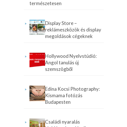
természetesen
Display Store –
reklámeszközök és display
megoldások cégeknek
Hollywood Nyelvstúdió:
Angol tanulás új
szemszögből
Edina Kocsi Photography:
Kismama fotózás
Budapesten
Családi nyaralás