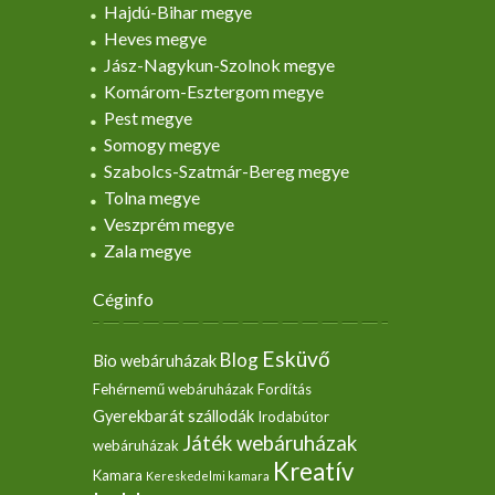
Hajdú-Bihar megye
Heves megye
Jász-Nagykun-Szolnok megye
Komárom-Esztergom megye
Pest megye
Somogy megye
Szabolcs-Szatmár-Bereg megye
Tolna megye
Veszprém megye
Zala megye
Céginfo
Esküvő
Blog
Bio webáruházak
Fehérnemű webáruházak
Fordítás
Gyerekbarát szállodák
Irodabútor
Játék webáruházak
webáruházak
Kreatív
Kamara
Kereskedelmi kamara