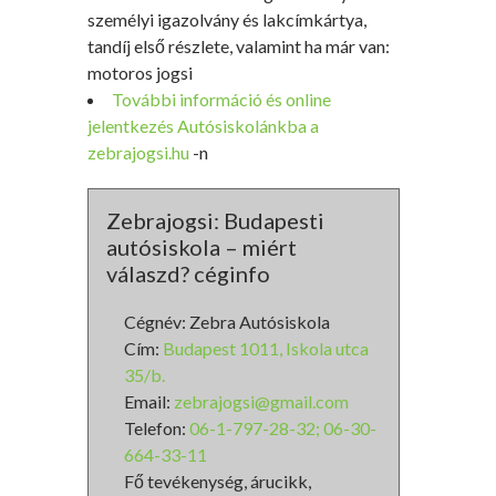
személyi igazolvány és lakcímkártya,
tandíj első részlete, valamint ha már van:
motoros jogsi
További információ és online
jelentkezés Autósiskolánkba a
zebrajogsi.hu
-n
Zebrajogsi: Budapesti
autósiskola – miért
válaszd? céginfo
Cégnév: Zebra Autósiskola
Cím:
Budapest 1011, Iskola utca
35/b.
Email:
zebrajogsi@gmail.com
Telefon:
06-1-797-28-32; 06-30-
664-33-11
Fő tevékenység, árucikk,