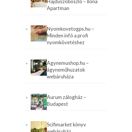
Hajdúszoboszló – Ilona
Apartman
Nyomkovetogps.hu –
Minden infó a profi
nyomkövetéshez
Agynemushop.hu –
ágyneműhuzatok
webáruháza
Aurum zálogház –
Budapest
Scifimarket könyv
webáruház