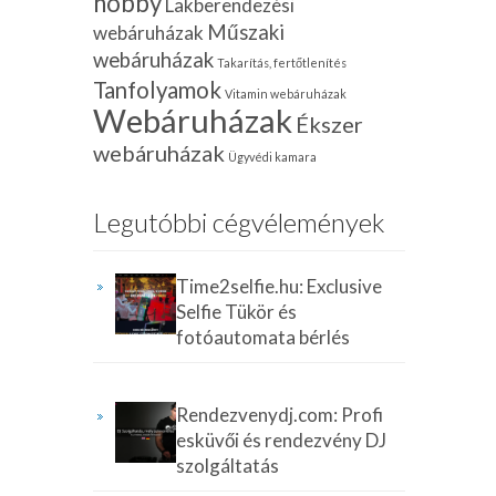
hobby
Lakberendezési
Műszaki
webáruházak
webáruházak
Takarítás, fertőtlenítés
Tanfolyamok
Vitamin webáruházak
Webáruházak
Ékszer
webáruházak
Ügyvédi kamara
Legutóbbi cégvélemények
Time2selfie.hu: Exclusive
Selfie Tükör és
fotóautomata bérlés
Rendezvenydj.com: Profi
esküvői és rendezvény DJ
szolgáltatás