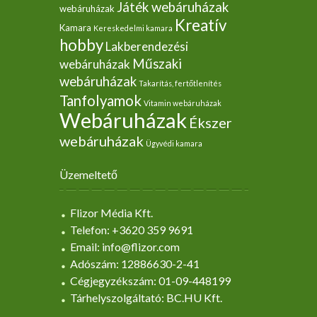
Játék webáruházak
webáruházak
Kreatív
Kamara
Kereskedelmi kamara
hobby
Lakberendezési
Műszaki
webáruházak
webáruházak
Takarítás, fertőtlenítés
Tanfolyamok
Vitamin webáruházak
Webáruházak
Ékszer
webáruházak
Ügyvédi kamara
Üzemeltető
Flizor Média Kft.
Telefon: +3620 359 9691
Email: info@flizor.com
Adószám: 12886630-2-41
Cégjegyzékszám: 01-09-448199
Tárhelyszolgáltató: BC.HU Kft.