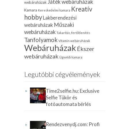
Játék webáruházak
webáruházak
Kreatív
Kamara
Kereskedelmi kamara
hobby
Lakberendezési
Műszaki
webáruházak
webáruházak
Takarítás, fertőtlenítés
Tanfolyamok
Vitamin webáruházak
Webáruházak
Ékszer
webáruházak
Ügyvédi kamara
Legutóbbi cégvélemények
Time2selfie.hu: Exclusive
Selfie Tükör és
fotóautomata bérlés
Rendezvenydj.com: Profi