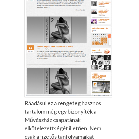
Ráadásul ez a rengeteg hasznos
tartalom még egy bizonyíték a
Művészház csapatának
elkötelezettségét illetően. Nem
csak a fizetős tanfolyamaikat