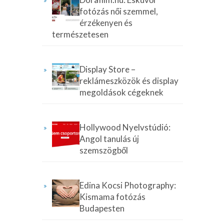
fotózás női szemmel,
érzékenyen és
természetesen
Display Store –
reklámeszközök és display
megoldások cégeknek
Hollywood Nyelvstúdió:
Angol tanulás új
szemszögből
Edina Kocsi Photography:
Kismama fotózás
Budapesten