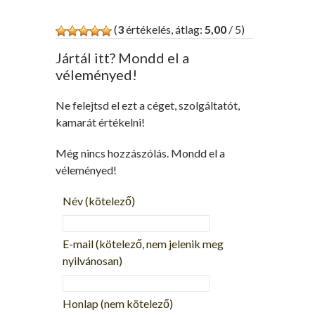
(
3
értékelés, átlag:
5,00
/ 5)
Jártál itt? Mondd el a
véleményed!
Ne felejtsd el ezt a céget, szolgáltatót,
kamarát értékelni!
Még nincs hozzászólás. Mondd el a
véleményed!
Név
(kötelező)
E-mail
(kötelező, nem jelenik meg
nyilvánosan)
Honlap (nem kötelező)