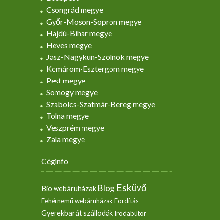
Csongrád megye
Győr-Moson-Sopron megye
Hajdú-Bihar megye
Heves megye
Jász-Nagykun-Szolnok megye
Komárom-Esztergom megye
Pest megye
Somogy megye
Szabolcs-Szatmár-Bereg megye
Tolna megye
Veszprém megye
Zala megye
Céginfo
Esküvő
Blog
Bio webáruházak
Fehérnemű webáruházak
Fordítás
Gyerekbarát szállodák
Irodabútor