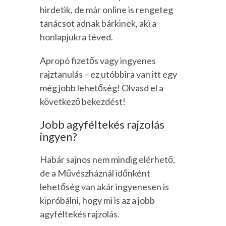
hirdetik, de már online is rengeteg
tanácsot adnak bárkinek, aki a
honlapjukra téved.
Apropó fizetős vagy ingyenes
rajztanulás – ez utóbbira van itt egy
még jobb lehetőség! Olvasd el a
következő bekezdést!
Jobb agyféltekés rajzolás
ingyen?
Habár sajnos nem mindig elérhető,
de a Művészháznál időnként
lehetőség van akár ingyenesen is
kipróbálni, hogy mi is az a jobb
agyféltekés rajzolás.