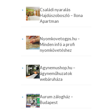
Családi nyaralás
Hajdúszoboszló – Ilona
Apartman
Nyomkovetogps.hu –
Minden infó a profi
nyomkövetéshez
Agynemushop.hu –
ágyneműhuzatok
webáruháza
Aurum zálogház –
Budapest