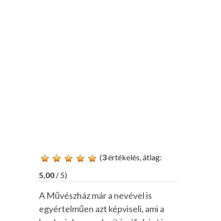
(
3
értékelés, átlag:
5,00
/ 5)
A Művészház már a nevével is
egyértelműen azt képviseli, ami a