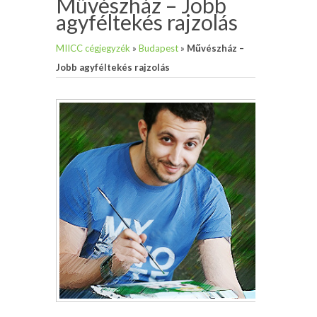
Művészház – Jobb
agyféltekés rajzolás
MIICC cégjegyzék
»
Budapest
»
Művészház –
Jobb agyféltekés rajzolás