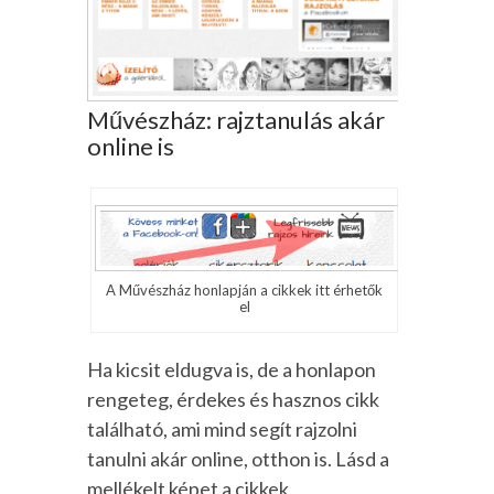
Művészház: rajztanulás akár
online is
A Művészház honlapján a cikkek itt érhetők
el
Ha kicsit eldugva is, de a honlapon
rengeteg, érdekes és hasznos cikk
található, ami mind segít rajzolni
tanulni akár online, otthon is. Lásd a
mellékelt képet a cikkek