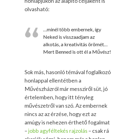
honlapjukon az alapító céljaként is
olvasható:
…minél több embernek, így
Neked is visszaadjam az
alkotás, a kreativitás örömét…
Mert Benned is ott él a Művész!
Sok más, hasonló témával foglalkozó
honlappal ellentétben a
Művészházról már messziről süt, jó
értelemben, hogy itt tényleg
művészetről van szó. Az embernek
nincs az az érzése, hogy ezt az
amúgy is nehezen érthető fogalmat
–
jobb agyféltekés rajzolás
– csak rá
akarják sózni, hanem már a honlap