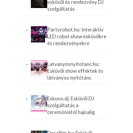
esküvői és rendezvény DJ
szolgáltatás
Partyrobot.hu: Interaktív
LED robot show esküvőkre
és rendezvényekre
Latvanyosnyitotanc.hu:
Esküvői show effektek és
látványos nyitótánc
Eskuvo.dj: Esküvői DJ
szolgáltatás a
ceremóniától hajnalig
Dorafilm.hu: Esküvői