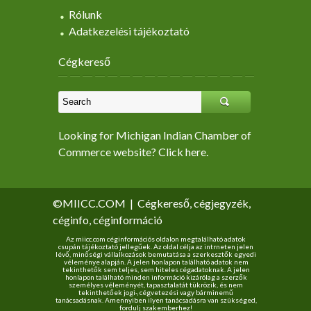
Rólunk
Adatkezelési tájékoztató
Cégkereső
Looking for Michigan Indian Chamber of
Commerce website? Click here.
©MIICC.COM
|
Cégkereső, cégjegyzék,
céginfo, céginformáció
Az miicc.com céginformációs oldalon megtalálható adatok
csupán tájékoztató jellegűek. Az oldal célja az intrneten jelen
lévő, minőségi vállalkozások bemutatása a szerkesztők egyedi
véleménye alapján. A jelen honlapon található adatok nem
tekinthetők sem teljes, sem hiteles cégadatoknak. A jelen
honlapon található minden információ kizárólag a szerzők
személyes véleményét, tapasztalatát tükrözik, és nem
tekinthetőek jogi-, cégvetezési vagy bárminemű
tanácsadásnak. Amennyiben ilyen tanácsadásra van szükséged,
fordulj szakemberhez!