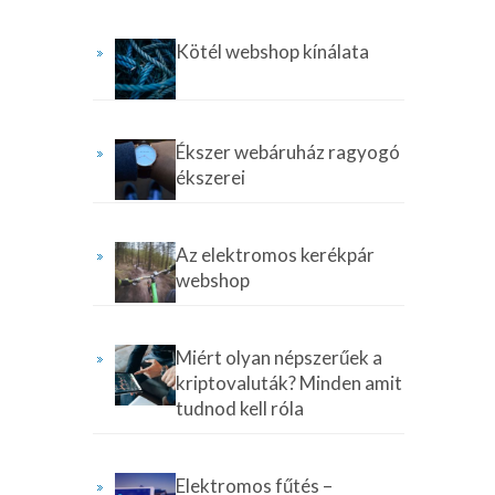
Kötél webshop kínálata
Ékszer webáruház ragyogó
ékszerei
Az elektromos kerékpár
webshop
Miért olyan népszerűek a
kriptovaluták? Minden amit
tudnod kell róla
Elektromos fűtés –