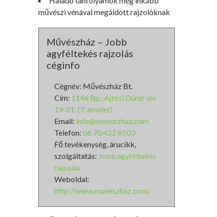
Haladó tanfolyamok még inkább
művészi vénával megáldott rajzolóknak
Művészház – Jobb
agyféltekés rajzolás
céginfo
Cégnév: Művészház Bt.
Cím:
1146 Bp., Ajtósi Dürer sor
19-21. (7. emelet)
Email:
info@muveszhaz.com
Telefon:
06 70 422 8503
Fő tevékenység, árucikk,
szolgáltatás:
Jobb agyféltekés
rajzolás
Weboldal:
http://www.muveszhaz.com/