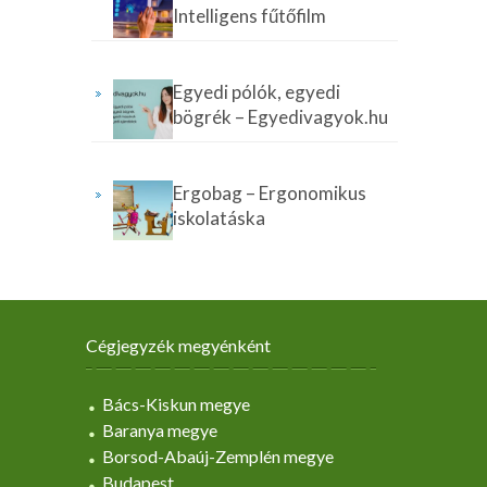
Intelligens fűtőfilm
Egyedi pólók, egyedi
bögrék – Egyedivagyok.hu
Ergobag – Ergonomikus
iskolatáska
Cégjegyzék megyénként
Bács-Kiskun megye
Baranya megye
Borsod-Abaúj-Zemplén megye
Budapest