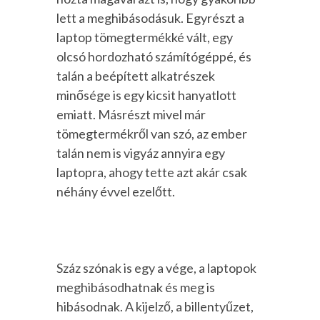
lett a meghibásodásuk. Egyrészt a
laptop tömegtermékké vált, egy
olcsó hordozható számítógéppé, és
talán a beépített alkatrészek
minősége is egy kicsit hanyatlott
emiatt. Másrészt mivel már
tömegtermékről van szó, az ember
talán nem is vigyáz annyira egy
laptopra, ahogy tette azt akár csak
néhány évvel ezelőtt.
Száz szónak is egy a vége, a laptopok
meghibásodhatnak és meg is
hibásodnak. A kijelző, a billentyűzet,