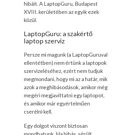
hibáit. A LaptopGuru, Budapest
XVIII. kerületében az egyik ezek
közül.
LaptopGuru: a szakértő
laptop szerviz
Persze mi magunk (a LaptopGuruval
ellentétben) nem értünk a laptopok
szervizeléséhez, ezért nem tudjuk
megmondani, hogy mi az a határ, mik
azok a meghibásodások, amikor még
megéri megjavíttatni egy laptopot,
és amikor már egyértelműen
cserélni kell.
Egy dolgot viszont biztosan
mondhatunk. Ha hibás, sérült