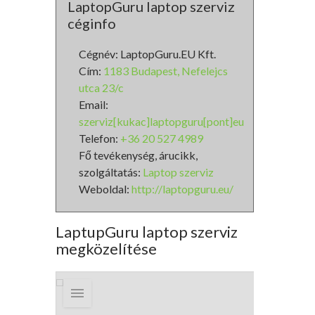
LaptopGuru laptop szerviz
céginfo
Cégnév: LaptopGuru.EU Kft.
Cím:
1183 Budapest, Nefelejcs
utca 23/c
Email:
szerviz[kukac]laptopguru[pont]eu
Telefon:
+36 20 527 4989
Fő tevékenység, árucikk,
szolgáltatás:
Laptop szerviz
Weboldal:
http://laptopguru.eu/
LaptupGuru laptop szerviz
megközelítése