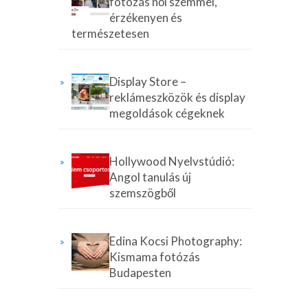
fotózás női szemmel,
érzékenyen és
természetesen
Display Store –
reklámeszközök és display
megoldások cégeknek
Hollywood Nyelvstúdió:
Angol tanulás új
szemszögből
Edina Kocsi Photography:
Kismama fotózás
Budapesten