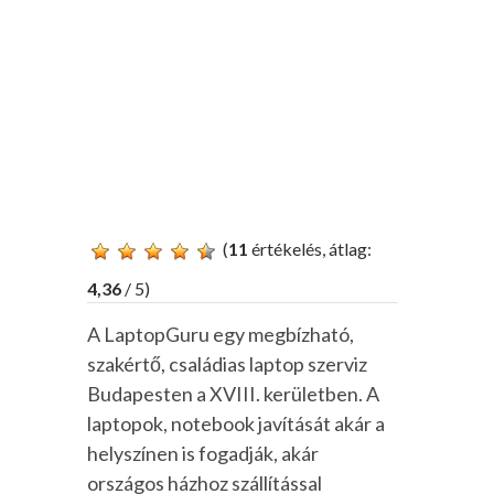
(
11
értékelés, átlag:
4,36
/ 5)
A LaptopGuru egy megbízható,
szakértő, családias laptop szerviz
Budapesten a XVIII. kerületben. A
laptopok, notebook javítását akár a
helyszínen is fogadják, akár
országos házhoz szállítással