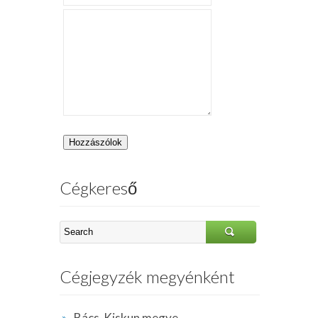
Cégkereső
Cégjegyzék megyénként
Bács-Kiskun megye