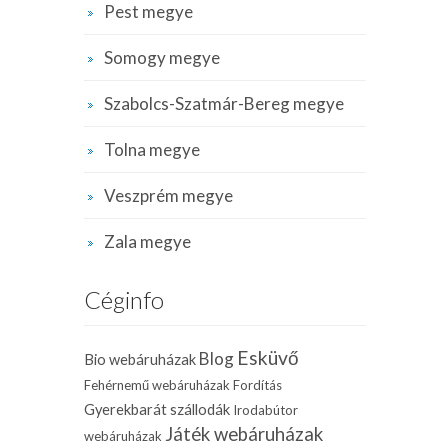
Pest megye
Somogy megye
Szabolcs-Szatmár-Bereg megye
Tolna megye
Veszprém megye
Zala megye
Céginfo
Esküvő
Blog
Bio webáruházak
Fehérnemű webáruházak
Fordítás
Gyerekbarát szállodák
Irodabútor
Játék webáruházak
webáruházak