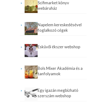
Scifimarket könyv
webáruház
Napelem kereskedésével
foglalkozó cégek
Esküvői ékszer webshop
Bols Mixer Akadémia és a
tanfolyamok
Egy igazán megbízható
szerszám webshop