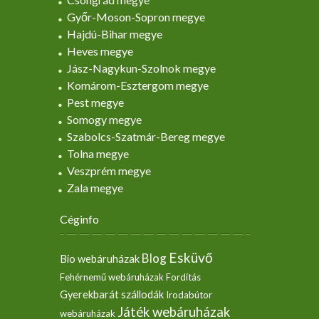
Győr-Moson-Sopron megye
Hajdú-Bihar megye
Heves megye
Jász-Nagykun-Szolnok megye
Komárom-Esztergom megye
Pest megye
Somogy megye
Szabolcs-Szatmár-Bereg megye
Tolna megye
Veszprém megye
Zala megye
Céginfo
Esküvő
Blog
Bio webáruházak
Fehérnemű webáruházak
Fordítás
Gyerekbarát szállodák
Irodabútor
Játék webáruházak
webáruházak