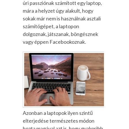
úri passziónak számított egy laptop,
mára a helyzet úgy alakult, hogy
sokak már nem is használnak asztali
számítógépet, a laptopon
dolgoznak, játszanak, böngésznek
vagy éppen Facebookoznak.
Azonban a laptopok ilyen szintű
elterjedése természetes módon
hozta magával azt is, hogy gyakoribb