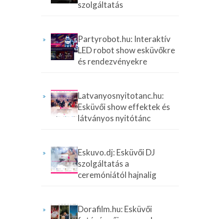
szolgáltatás
Partyrobot.hu: Interaktív
LED robot show esküvőkre
és rendezvényekre
Latvanyosnyitotanc.hu:
Esküvői show effektek és
látványos nyitótánc
Eskuvo.dj: Esküvői DJ
szolgáltatás a
ceremóniától hajnalig
Dorafilm.hu: Esküvői