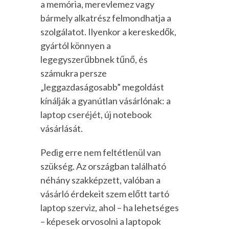
a memória, merevlemez vagy
bármely alkatrész felmondhatja a
szolgálatot. Ilyenkor a kereskedők,
gyártól könnyen a
legegyszerűbbnek tűnő, és
számukra persze
„leggazdaságosabb” megoldást
kínálják a gyanútlan vásárlónak: a
laptop cseréjét, új notebook
vásárlását.
Pedig erre nem feltétlenül van
szükség. Az országban található
néhány szakképzett, valóban a
vásárló érdekeit szem előtt tartó
laptop szerviz, ahol – ha lehetséges
– képesek orvosolni a laptopok