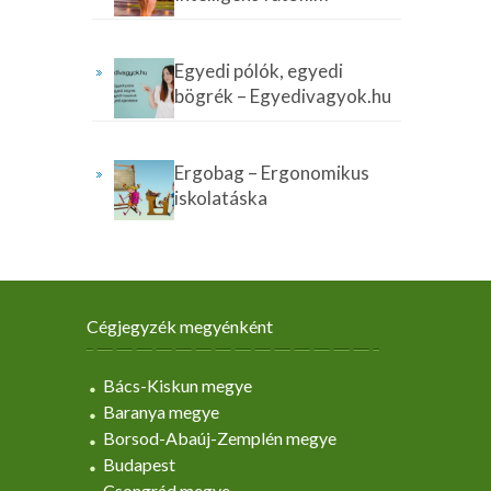
Egyedi pólók, egyedi
bögrék – Egyedivagyok.hu
Ergobag – Ergonomikus
iskolatáska
Cégjegyzék megyénként
Bács-Kiskun megye
Baranya megye
Borsod-Abaúj-Zemplén megye
Budapest
Csongrád megye