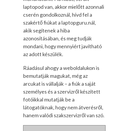
laptopod van, akkor mielőtt azonnali
cserén gondolkoznál, hívd fel a
szakértő fiúkat a laptopguru.nál,
akik segítenek a hiba
azonosításában, és meg tudják
mondani, hogy mennyiért javítható
az adott készülék.
Ráadásul ahogy a weboldalukon is
bemutatják magukat, még az
arcukat is vállalják – a fiúk a saját
személyes és a szervizről készített
fotóikkal mutatják be a
látogatóknak, hogy nem átverésről,
hanem valódi szakszervizről van szó.