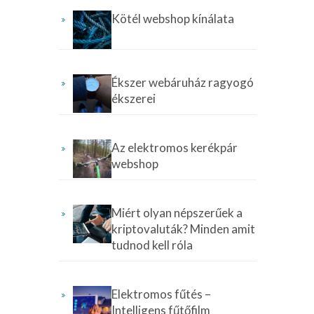
Kötél webshop kínálata
Ékszer webáruház ragyogó
ékszerei
Az elektromos kerékpár
webshop
Miért olyan népszerűek a
kriptovaluták? Minden amit
tudnod kell róla
Elektromos fűtés –
Intelligens fűtőfilm