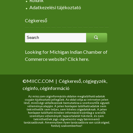
Rólunk
Adatkezelési tájékoztató
Cégkereső
Looking for Michigan Indian Chamber of
Commerce website? Click here.
©MIICC.COM
|
Cégkereső, cégjegyzék,
céginfo, céginformáció
Az miicc.com céginformációs oldalon megtalálható adatok
csupán tájékoztató jellegűek. Az oldal célja az intrneten jelen
lévő, minőségi vállalkozások bemutatása a szerkesztők egyedi
véleménye alapján. A jelen honlapon található adatok nem
tekinthetők sem teljes, sem hiteles cégadatoknak. A jelen
honlapon található minden információ kizárólag a szerzők
személyes véleményét, tapasztalatát tükrözik, és nem
tekinthetőek jogi-, cégvetezési vagy bárminemű
tanácsadásnak. Amennyiben ilyen tanácsadásra van szükséged,
fordulj szakemberhez!