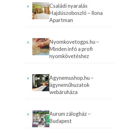
Családi nyaralás
Hajdúszoboszló – Ilona
Apartman
Nyomkovetogps.hu –
Minden infó a profi
nyomkövetéshez
Agynemushop.hu –
ágyneműhuzatok
webáruháza
Aurum zálogház –
Budapest