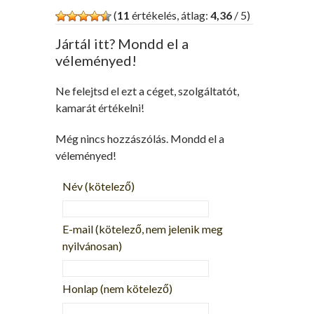
(
11
értékelés, átlag:
4,36
/ 5)
Jártál itt? Mondd el a
véleményed!
Ne felejtsd el ezt a céget, szolgáltatót,
kamarát értékelni!
Még nincs hozzászólás. Mondd el a
véleményed!
Név
(kötelező)
E-mail
(kötelező, nem jelenik meg
nyilvánosan)
Honlap (nem kötelező)