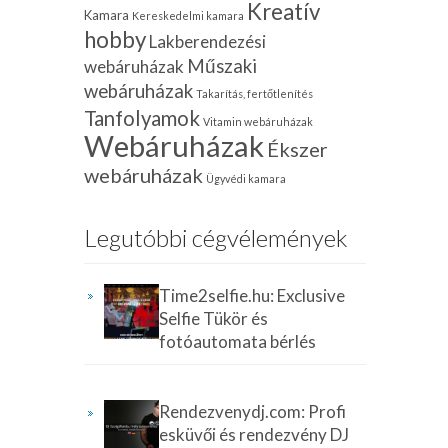
Kreatív
Kamara
Kereskedelmi kamara
hobby
Lakberendezési
Műszaki
webáruházak
webáruházak
Takarítás, fertőtlenítés
Tanfolyamok
Vitamin webáruházak
Webáruházak
Ékszer
webáruházak
Ügyvédi kamara
Legutóbbi cégvélemények
Time2selfie.hu: Exclusive
Selfie Tükör és
fotóautomata bérlés
Rendezvenydj.com: Profi
esküvői és rendezvény DJ