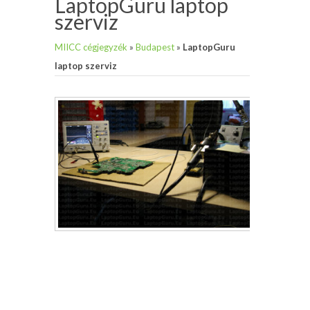
LaptopGuru laptop
szerviz
MIICC cégjegyzék
»
Budapest
»
LaptopGuru
laptop szerviz