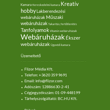
Kreatív
Kamara
Kereskedelmi kamara
hobby
Lakberendezési
Műszaki
webáruházak
webáruházak
Takarítás, fertőtlenítés
Tanfolyamok
Vitamin webáruházak
Webáruházak
Ékszer
webáruházak
Ügyvédi kamara
Üzemeltető
Flizor Média Kft.
Telefon: +3620 359 9691
Email: info@flizor.com
Adószám: 12886630-2-41
Cégjegyzékszám: 01-09-448199
Tárhelyszolgáltató: BC.HU Kft.