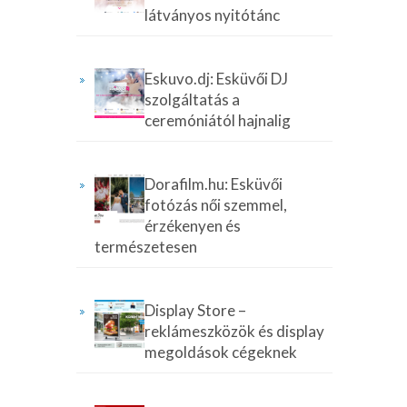
látványos nyitótánc
Eskuvo.dj: Esküvői DJ
szolgáltatás a
ceremóniától hajnalig
Dorafilm.hu: Esküvői
fotózás női szemmel,
érzékenyen és
természetesen
Display Store –
reklámeszközök és display
megoldások cégeknek