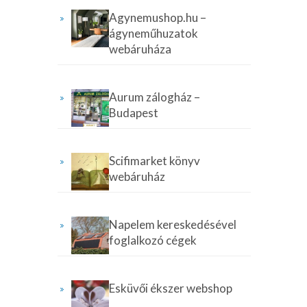
Agynemushop.hu –
ágyneműhuzatok
webáruháza
Aurum zálogház –
Budapest
Scifimarket könyv
webáruház
Napelem kereskedésével
foglalkozó cégek
Esküvői ékszer webshop