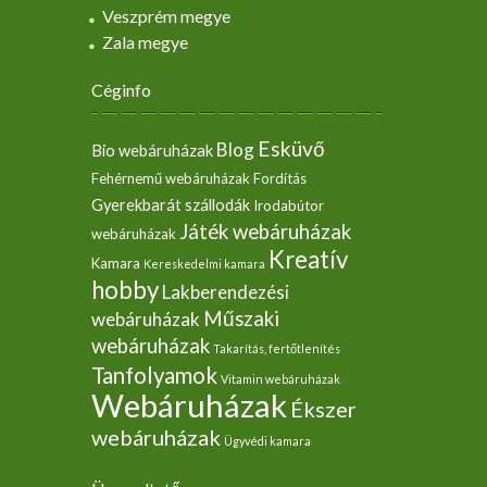
Veszprém megye
Zala megye
Céginfo
Esküvő
Blog
Bio webáruházak
Fehérnemű webáruházak
Fordítás
Gyerekbarát szállodák
Irodabútor
Játék webáruházak
webáruházak
Kreatív
Kamara
Kereskedelmi kamara
hobby
Lakberendezési
Műszaki
webáruházak
webáruházak
Takarítás, fertőtlenítés
Tanfolyamok
Vitamin webáruházak
Webáruházak
Ékszer
webáruházak
Ügyvédi kamara