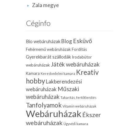
Zala megye
Céginfo
Esküvő
Blog
Bio webáruházak
Fehérnemű webáruházak
Fordítás
Gyerekbarát szállodák
Irodabútor
Játék webáruházak
webáruházak
Kreatív
Kamara
Kereskedelmi kamara
hobby
Lakberendezési
Műszaki
webáruházak
webáruházak
Takarítás, fertőtlenítés
Tanfolyamok
Vitamin webáruházak
Webáruházak
Ékszer
webáruházak
Ügyvédi kamara