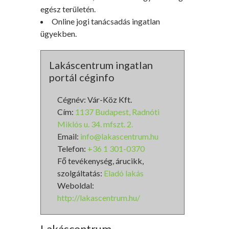
egész területén.
Online jogi tanácsadás ingatlan
ügyekben.
Lakáscentrum ingatlan
portál céginfo
Cégnév: Vár-Köz Kft.
Cím:
1137 Budapest, Radnóti
Miklós u. 34. mfszt. 2.
Email:
info@lakascentrum.hu
Telefon:
+36 1 301-0370
Fő tevékenység, árucikk,
szolgáltatás:
Eladó lakás
Weboldal:
http://lakascentrum.hu/
Lakáscentrum