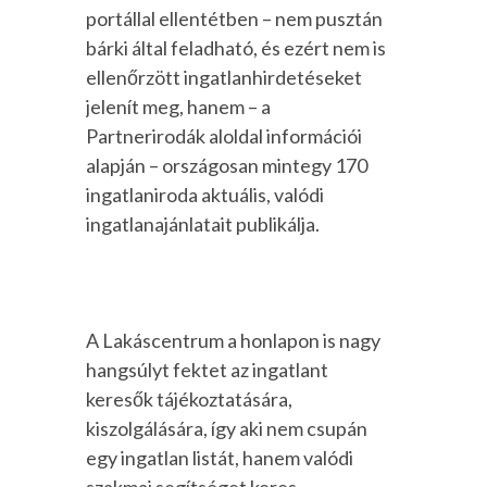
portállal ellentétben – nem pusztán
bárki által feladható, és ezért nem is
ellenőrzött ingatlanhirdetéseket
jelenít meg, hanem – a
Partnerirodák aloldal információi
alapján – országosan mintegy 170
ingatlaniroda aktuális, valódi
ingatlanajánlatait publikálja.
A Lakáscentrum a honlapon is nagy
hangsúlyt fektet az ingatlant
keresők tájékoztatására,
kiszolgálására, így aki nem csupán
egy ingatlan listát, hanem valódi