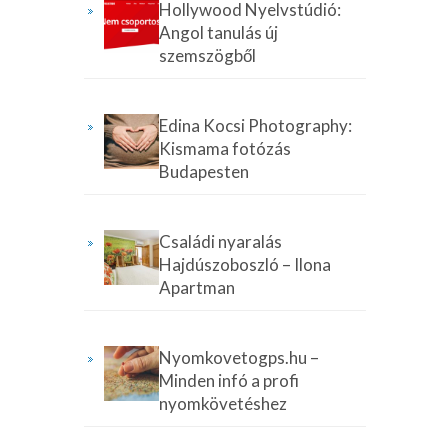
Hollywood Nyelvstúdió:
Angol tanulás új
szemszögből
Edina Kocsi Photography:
Kismama fotózás
Budapesten
Családi nyaralás
Hajdúszoboszló – Ilona
Apartman
Nyomkovetogps.hu –
Minden infó a profi
nyomkövetéshez