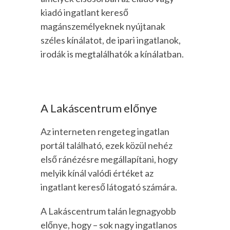
kiadó ingatlant kereső
magánszemélyeknek nyújtanak
széles kínálatot, de ipari ingatlanok,
irodák is megtalálhatók a kínálatban.
A Lakáscentrum előnye
Az interneten rengeteg ingatlan
portál található, ezek közül nehéz
első ránézésre megállapítani, hogy
melyik kínál valódi értéket az
ingatlant kereső látogató számára.
A Lakáscentrum talán legnagyobb
előnye, hogy – sok nagy ingatlanos