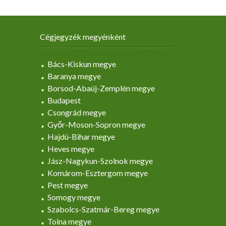
Cégjegyzék megyénként
Bács-Kiskun megye
Baranya megye
Borsod-Abaúj-Zemplén megye
Budapest
Csongrád megye
Győr-Moson-Sopron megye
Hajdú-Bihar megye
Heves megye
Jász-Nagykun-Szolnok megye
Komárom-Esztergom megye
Pest megye
Somogy megye
Szabolcs-Szatmár-Bereg megye
Tolna megye