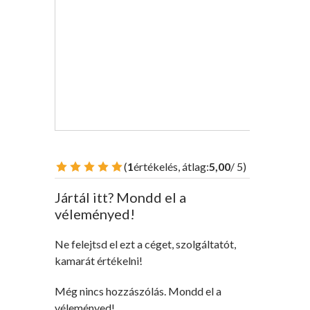
(
1
értékelés, átlag:
5,00
/ 5)
Rossz
Gyenge
Közepes
Jó
Kiváló
Jártál itt? Mondd el a
véleményed!
Ne felejtsd el ezt a céget, szolgáltatót,
kamarát értékelni!
Még nincs hozzászólás. Mondd el a
véleményed!