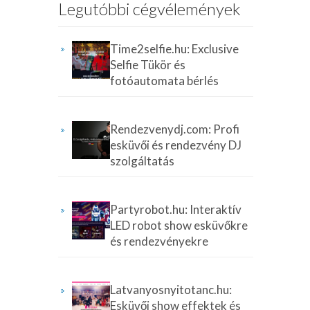
Legutóbbi cégvélemények
Time2selfie.hu: Exclusive
Selfie Tükör és
fotóautomata bérlés
Rendezvenydj.com: Profi
esküvői és rendezvény DJ
szolgáltatás
Partyrobot.hu: Interaktív
LED robot show esküvőkre
és rendezvényekre
Latvanyosnyitotanc.hu:
Esküvői show effektek és