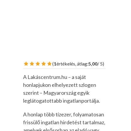
(
1
értékelés, átlag:
5,00
/ 5)
Rossz
Gyenge
Közepes
Jó
Kiváló
A Lakáscentrum.hu – a saját
honlapjukon elhelyezett szlogen
szerint – Magyarország egyik
leglátogatottabb ingatlanportálja.
A honlap több tízezer, folyamatosan
frissülő ingatlan hirdetést tartalmaz,
amelyek elsősorban az eladó vagy