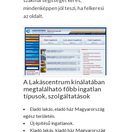
szakmai segítséget keres,
mindenképpen jól teszi, ha felkeresi
az oldalt.
A Lakáscentrum kínálatában
megtalálható főbb ingatlan
típusok, szolgáltatások
Eladó lakás, eladó ház Magyarország
egész területén.
Új építésű ingatlanok.
Kiadó lakás, kiadó ház Magyarország