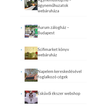
ágyneműhuzatok
webáruháza
Aurum zálogház –
Budapest
Scifimarket könyv
webáruház
Napelem kereskedésével
foglalkozó cégek
Esküvői ékszer webshop