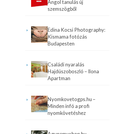
Angol tanulás új
szemszögből
Edina Kocsi Photography:
Kismama fotózás
Budapesten
Családi nyaralás
Hajdúszoboszló – Ilona
Apartman
Nyomkovetogps.hu –
Minden infó a profi
nyomkövetéshez
Agynemushop.hu –