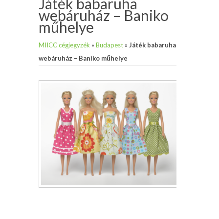
Játék babaruha
webáruház – Baniko
műhelye
MIICC cégjegyzék
»
Budapest
»
Játék babaruha
webáruház – Baniko műhelye