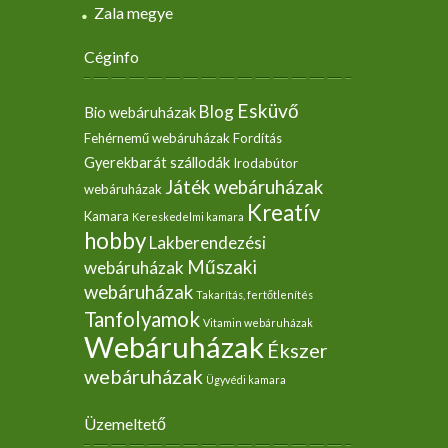
Zala megye
Céginfo
Esküvő
Blog
Bio webáruházak
Fehérnemű webáruházak
Fordítás
Gyerekbarát szállodák
Irodabútor
Játék webáruházak
webáruházak
Kreatív
Kamara
Kereskedelmi kamara
hobby
Lakberendezési
Műszaki
webáruházak
webáruházak
Takarítás, fertőtlenítés
Tanfolyamok
Vitamin webáruházak
Webáruházak
Ékszer
webáruházak
Ügyvédi kamara
Üzemeltető