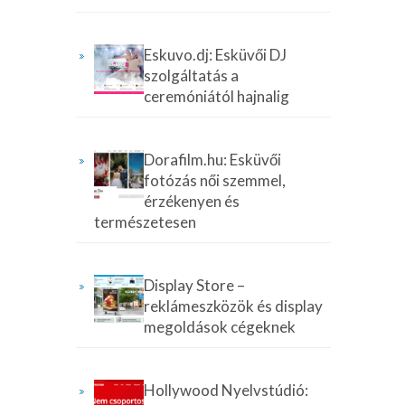
Eskuvo.dj: Esküvői DJ
szolgáltatás a
ceremóniától hajnalig
Dorafilm.hu: Esküvői
fotózás női szemmel,
érzékenyen és
természetesen
Display Store –
reklámeszközök és display
megoldások cégeknek
Hollywood Nyelvstúdió: