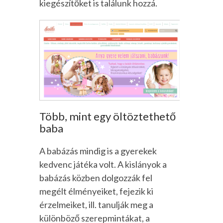
kiegészítőket is találunk hozzá.
Több, mint egy öltöztethető
baba
A babázás mindig is a gyerekek
kedvenc játéka volt. A kislányok a
babázás közben dolgozzák fel
megélt élményeiket, fejezik ki
érzelmeiket, ill. tanulják meg a
különböző szerepmintákat, a