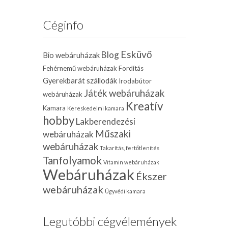
Céginfo
Esküvő
Blog
Bio webáruházak
Fehérnemű webáruházak
Fordítás
Gyerekbarát szállodák
Irodabútor
Játék webáruházak
webáruházak
Kreatív
Kamara
Kereskedelmi kamara
hobby
Lakberendezési
Műszaki
webáruházak
webáruházak
Takarítás, fertőtlenítés
Tanfolyamok
Vitamin webáruházak
Webáruházak
Ékszer
webáruházak
Ügyvédi kamara
Legutóbbi cégvélemények