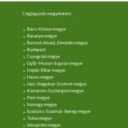
Cégjegyzék megyénként
Bács-Kiskun megye
Baranya megye
Borsod-Abaúj-Zemplén megye
Budapest
Csongrád megye
Győr-Moson-Sopron megye
Hajdú-Bihar megye
Heves megye
Jász-Nagykun-Szolnok megye
Komárom-Esztergom megye
Pest megye
Somogy megye
Szabolcs-Szatmár-Bereg megye
Tolna megye
Veszprém megye