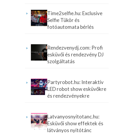
Time2selfie.hu: Exclusive
Selfie Tükör és
fotóautomata bérlés
Rendezvenydj.com: Profi
esküvői és rendezvény DJ
szolgáltatás
Partyrobot.hu: Interaktív
LED robot show esküvőkre
és rendezvényekre
Latvanyosnyitotanc.hu:
Esküvői show effektek és
látványos nyitótánc