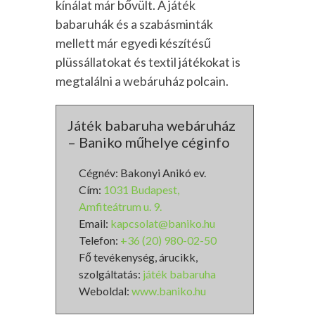
kínálat már bővült. A játék
babaruhák és a szabásminták
mellett már egyedi készítésű
plüssállatokat és textil játékokat is
megtalálni a webáruház polcain.
Játék babaruha webáruház
– Baniko műhelye céginfo
Cégnév: Bakonyi Anikó ev.
Cím:
1031 Budapest,
Amfiteátrum u. 9.
Email:
kapcsolat@baniko.hu
Telefon:
+36 (20) 980-02-50
Fő tevékenység, árucikk,
szolgáltatás:
játék babaruha
Weboldal:
www.baniko.hu