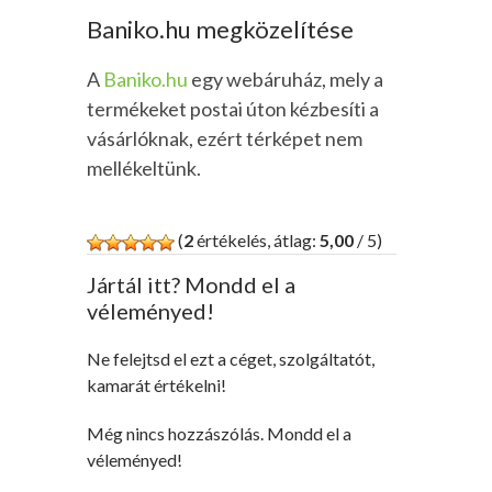
Baniko.hu megközelítése
A
Baniko.hu
egy webáruház, mely a
termékeket postai úton kézbesíti a
vásárlóknak, ezért térképet nem
mellékeltünk.
(
2
értékelés, átlag:
5,00
/ 5)
Jártál itt? Mondd el a
véleményed!
Ne felejtsd el ezt a céget, szolgáltatót,
kamarát értékelni!
Még nincs hozzászólás. Mondd el a
véleményed!