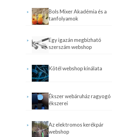
Bols Mixer Akadémia és a
tanfolyamok
Egy igazán megbízható
szerszám webshop
Kötél webshop kínálata
Ékszer webáruház ragyogó
ékszerei
Az elektromos kerékpár
webshop