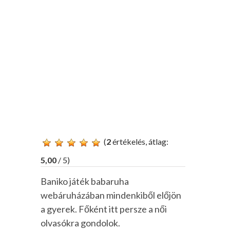
(
2
értékelés, átlag:
5,00
/ 5)
Baniko játék babaruha
webáruházában mindenkiből előjön
a gyerek. Főként itt persze a női
olvasókra gondolok.