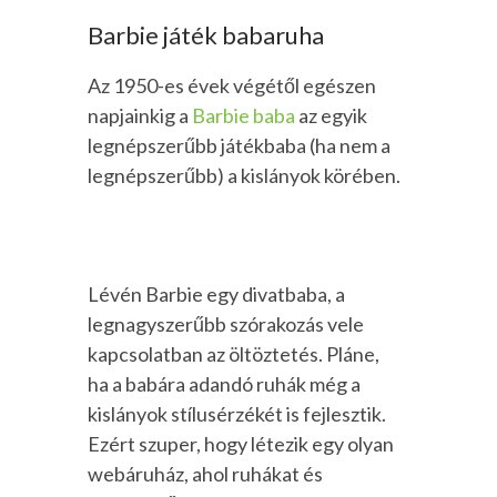
Barbie játék babaruha
Az 1950-es évek végétől egészen
napjainkig a
Barbie baba
az egyik
legnépszerűbb játékbaba (ha nem a
legnépszerűbb) a kislányok körében.
Lévén Barbie egy divatbaba, a
legnagyszerűbb szórakozás vele
kapcsolatban az öltöztetés. Pláne,
ha a babára adandó ruhák még a
kislányok stílusérzékét is fejlesztik.
Ezért szuper, hogy létezik egy olyan
webáruház, ahol ruhákat és