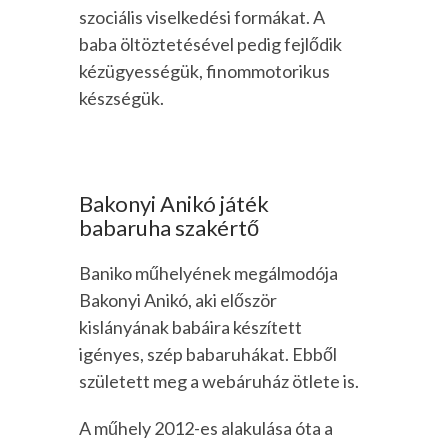
szociális viselkedési formákat. A
baba öltöztetésével pedig fejlődik
kézügyességük, finommotorikus
készségük.
Bakonyi Anikó játék
babaruha szakértő
Baniko műhelyének megálmodója
Bakonyi Anikó, aki először
kislányának babáira készített
igényes, szép babaruhákat. Ebből
született meg a webáruház ötlete is.
A műhely 2012-es alakulása óta a