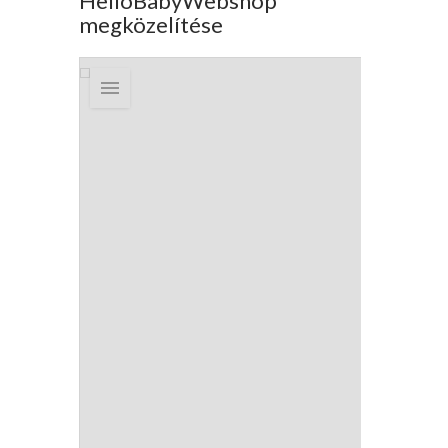
HelloBabyWebshop
megközelítése