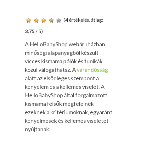
(
4
értékelés, átlag:
3,75
/ 5)
A HelloBabyShop webáruházban
minőségi alapanyagból készült
vicces kismama pólók és tunikák
közül válogathatsz. A
várandósság
alatt az elsődleges szempont a
kényelem és a kellemes viselet. A
HelloBabyShop által forgalmazott
kismama felsők megfelelnek
ezeknek a kritériumoknak, egyaránt
kényelmesek és kellemes viseletet
nyújtanak.