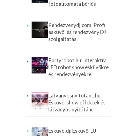
fotóautomata bérlés
Rendezvenydj.com: Profi
esküvői és rendezvény DJ
szolgáltatás
Partyrobot.hu: Interaktív
LED robot show esküvőkre
és rendezvényekre
Latvanyosnyitotanc.hu:
Esküvői show effektek és
látványos nyitótánc
Eskuvo.dj: Esküvői DJ