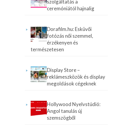
szolgáltatás a
ceremóniától hajnalig
Dorafilm.hu: Esküvői
fotózás női szemmel,
érzékenyen és
természetesen
Display Store –
reklámeszközök és display
megoldások cégeknek
Hollywood Nyelvstúdió:
Angol tanulás új
szemszögből