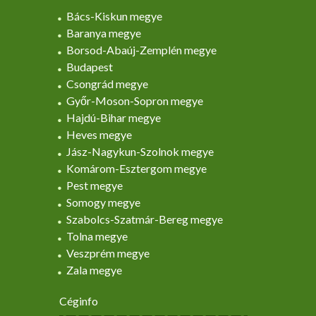
Bács-Kiskun megye
Baranya megye
Borsod-Abaúj-Zemplén megye
Budapest
Csongrád megye
Győr-Moson-Sopron megye
Hajdú-Bihar megye
Heves megye
Jász-Nagykun-Szolnok megye
Komárom-Esztergom megye
Pest megye
Somogy megye
Szabolcs-Szatmár-Bereg megye
Tolna megye
Veszprém megye
Zala megye
Céginfo