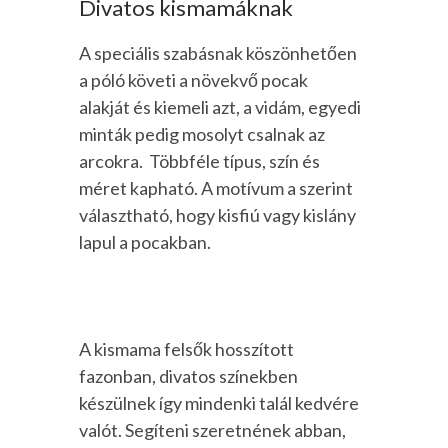
Divatos kismamáknak
A speciális szabásnak köszönhetően
a póló követi a növekvő pocak
alakját és kiemeli azt, a vidám, egyedi
minták pedig mosolyt csalnak az
arcokra.
Többféle típus, szín és
méret kapható. A motívum a szerint
választható, hogy kisfiú vagy kislány
lapul a pocakban.
A kismama felsők hosszított
fazonban, divatos színekben
készülnek így mindenki talál kedvére
valót. Segíteni szeretnének abban,