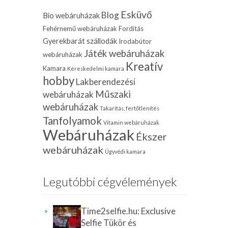
Esküvő
Blog
Bio webáruházak
Fehérnemű webáruházak
Fordítás
Gyerekbarát szállodák
Irodabútor
Játék webáruházak
webáruházak
Kreatív
Kamara
Kereskedelmi kamara
hobby
Lakberendezési
Műszaki
webáruházak
webáruházak
Takarítás, fertőtlenítés
Tanfolyamok
Vitamin webáruházak
Webáruházak
Ékszer
webáruházak
Ügyvédi kamara
Legutóbbi cégvélemények
Time2selfie.hu: Exclusive
Selfie Tükör és