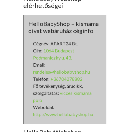
elérhetőségei
HelloBabyShop – kismama
divat webáruház céginfo
Cégnév: APART24 Bt.
Cím:
1064 Budapest
Podmaniczky u. 43.
Email:
rendeles@hellobabyshop.hu
Telefon:
+36704278882
Fő tevékenység, árucikk,
szolgáltatás:
vicces kismama
póló
Weboldal:
http://www.hellobabyshop.hu