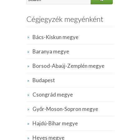
Cégjegyzék megyénként
Bács-Kiskun megye
Baranya megye
Borsod-Abaúj-Zemplén megye
Budapest
Csongrád megye
Győr-Moson-Sopron megye
Hajdú-Bihar megye
Heves megye