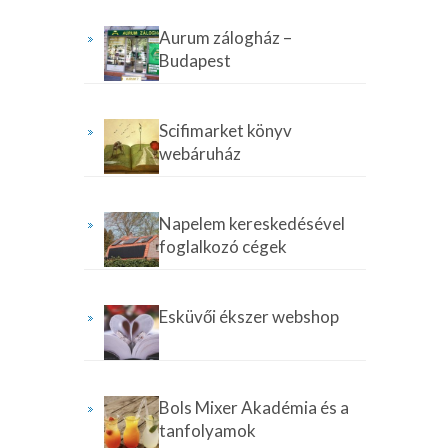
Aurum zálogház –
Budapest
Scifimarket könyv
webáruház
Napelem kereskedésével
foglalkozó cégek
Esküvői ékszer webshop
Bols Mixer Akadémia és a
tanfolyamok