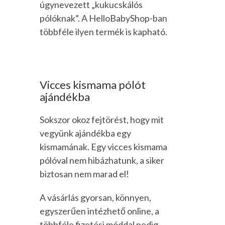
úgynevezett „kukucskálós
pólóknak”. A HelloBabyShop-ban
többféle ilyen termék is kapható.
Vicces kismama pólót
ajándékba
Sokszor okoz fejtörést, hogy mit
vegyünk ajándékba egy
kismamának. Egy vicces kismama
pólóval nem hibázhatunk, a siker
biztosan nem marad el!
A vásárlás gyorsan, könnyen,
egyszerűen intézhető online, a
többféle fizetési móddal pedig