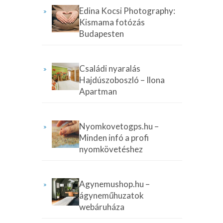
Edina Kocsi Photography:
Kismama fotózás
Budapesten
Családi nyaralás
Hajdúszoboszló – Ilona
Apartman
Nyomkovetogps.hu –
Minden infó a profi
nyomkövetéshez
Agynemushop.hu –
ágyneműhuzatok
webáruháza