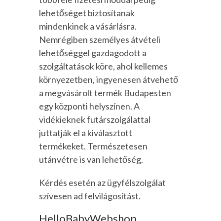
lehetőséget biztosítanak
mindenkinek a vásárlásra.
Nemrégiben személyes átvételi
lehetőséggel gazdagodott a
szolgáltatások köre, ahol kellemes
környezetben, ingyenesen átvehető
a megvásárolt termék Budapesten
egy központi helyszínen. A
vidékieknek futárszolgálattal
juttatják el a kiválasztott
termékeket. Természetesen
utánvétre is van lehetőség.
Kérdés esetén az ügyfélszolgálat
szívesen ad felvilágosítást.
HelloBabyWebshop