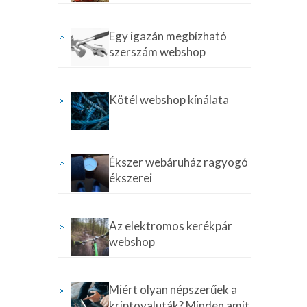
Egy igazán megbízható
szerszám webshop
Kötél webshop kínálata
Ékszer webáruház ragyogó
ékszerei
Az elektromos kerékpár
webshop
Miért olyan népszerűek a
kriptovaluták? Minden amit