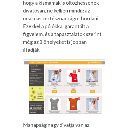
hogy a kismamák is öltözhessenek
divatosan, ne kelljen mindig az
unalmas kertésznadrágot hordani.
Ezekkel a pólókkal garantált a
figyelem, és a tapasztalatok szerint
még az ülőhelyeket is jobban
átadják.
Manapság nagy divatja van az