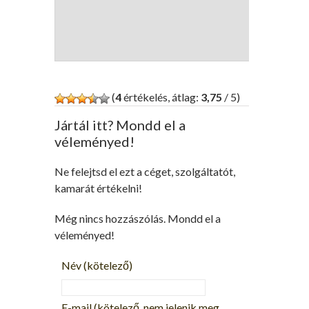
(
4
értékelés, átlag:
3,75
/ 5)
Jártál itt? Mondd el a
véleményed!
Ne felejtsd el ezt a céget, szolgáltatót,
kamarát értékelni!
Még nincs hozzászólás. Mondd el a
véleményed!
Név
(kötelező)
E-mail
(kötelező, nem jelenik meg