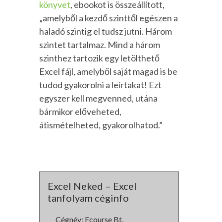
könyvet
, ebookot is összeállított,
„amelyből a kezdő szinttől egészen a
haladó szintig el tudsz jutni. Három
szintet tartalmaz. Mind a három
szinthez tartozik egy letölthető
Excel fájl, amelyből saját magad is be
tudod gyakorolni a leírtakat! Ezt
egyszer kell megvenned, utána
bármikor előveheted,
átismételheted, gyakorolhatod.”
Excel Neked – Excel
tanfolyam céginfo
Cégnév: Ecourse Bt.