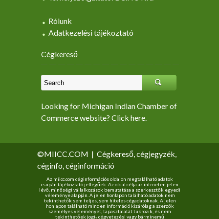
Rólunk
Adatkezelési tájékoztató
Cégkereső
Looking for Michigan Indian Chamber of
Commerce website? Click here.
©MIICC.COM
|
Cégkereső, cégjegyzék,
céginfo, céginformáció
Az miicc.com céginformációs oldalon megtalálható adatok
csupán tájékoztató jellegűek. Az oldal célja az intrneten jelen
lévő, minőségi vállalkozások bemutatása a szerkesztők egyedi
véleménye alapján. A jelen honlapon található adatok nem
tekinthetők sem teljes, sem hiteles cégadatoknak. A jelen
honlapon található minden információ kizárólag a szerzők
személyes véleményét, tapasztalatát tükrözik, és nem
tekinthetőek jogi-, cégvetezési vagy bárminemű