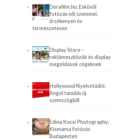
Dorafilm.hu: Esküvői
fotózás női szemmel,
érzékenyen és
természetesen
Display Store –
reklámeszközök és display
megoldások cégeknek
Hollywood Nyelvstúdió:
Angol tanulás új
szemszögből
Edina Kocsi Photography:
Kismama fotózás
Budapesten