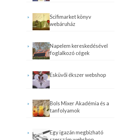
Scifimarket könyv
webáruház
Napelem kereskedésével
foglalkozó cégek
Esküvői ékszer webshop
Bols Mixer Akadémia és a
tanfolyamok
Egy igazán megbízható
szerszám webshop