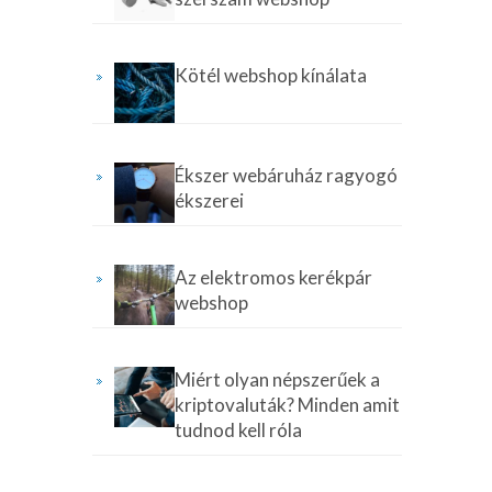
Kötél webshop kínálata
Ékszer webáruház ragyogó
ékszerei
Az elektromos kerékpár
webshop
Miért olyan népszerűek a
kriptovaluták? Minden amit
tudnod kell róla