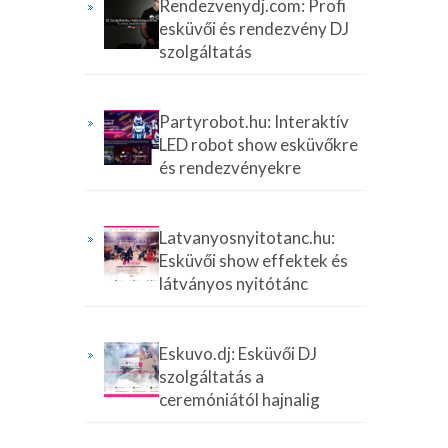
Rendezvenydj.com: Profi
esküvői és rendezvény DJ
szolgáltatás
Partyrobot.hu: Interaktív
LED robot show esküvőkre
és rendezvényekre
Latvanyosnyitotanc.hu:
Esküvői show effektek és
látványos nyitótánc
Eskuvo.dj: Esküvői DJ
szolgáltatás a
ceremóniától hajnalig