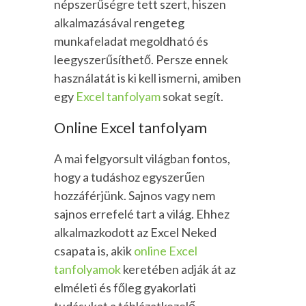
népszerűségre tett szert, hiszen
alkalmazásával rengeteg
munkafeladat megoldható és
leegyszerűsíthető. Persze ennek
használatát is ki kell ismerni, amiben
egy
Excel tanfolyam
sokat segít.
Online Excel tanfolyam
A mai felgyorsult világban fontos,
hogy a tudáshoz egyszerűen
hozzáférjünk. Sajnos vagy nem
sajnos errefelé tart a világ. Ehhez
alkalmazkodott az Excel Neked
csapata is, akik
online Excel
tanfolyamok
keretében adják át az
elméleti és főleg gyakorlati
tudásukat a táblázatkezelő