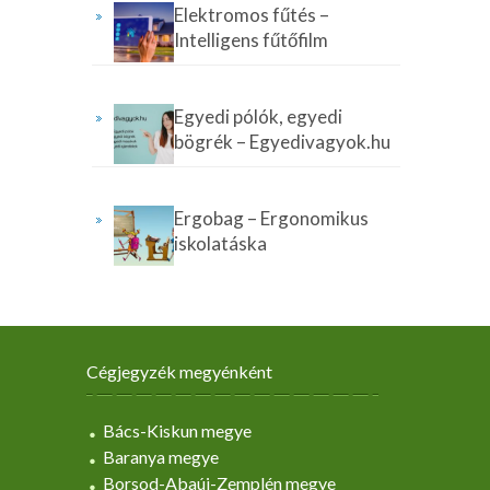
Elektromos fűtés –
Intelligens fűtőfilm
Egyedi pólók, egyedi
bögrék – Egyedivagyok.hu
Ergobag – Ergonomikus
iskolatáska
Cégjegyzék megyénként
Bács-Kiskun megye
Baranya megye
Borsod-Abaúj-Zemplén megye