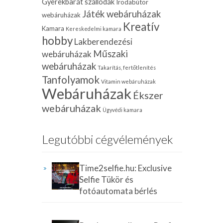
Gyerekbarát szállodák
Irodabútor
Játék webáruházak
webáruházak
Kreatív
Kamara
Kereskedelmi kamara
hobby
Lakberendezési
Műszaki
webáruházak
webáruházak
Takarítás, fertőtlenítés
Tanfolyamok
Vitamin webáruházak
Webáruházak
Ékszer
webáruházak
Ügyvédi kamara
Legutóbbi cégvélemények
Time2selfie.hu: Exclusive
Selfie Tükör és
fotóautomata bérlés