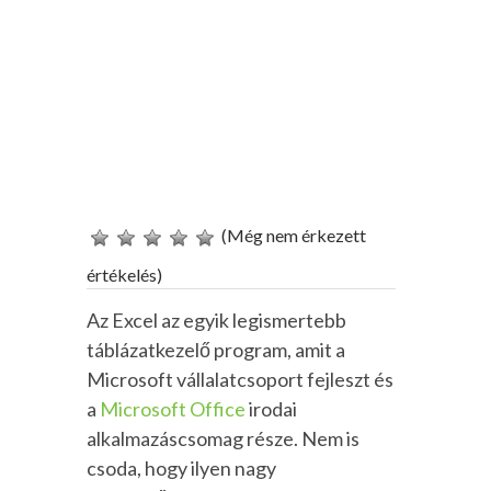
(Még nem érkezett
értékelés)
Az Excel az egyik legismertebb
táblázatkezelő program, amit a
Microsoft vállalatcsoport fejleszt és
a
Microsoft Office
irodai
alkalmazáscsomag része. Nem is
csoda, hogy ilyen nagy