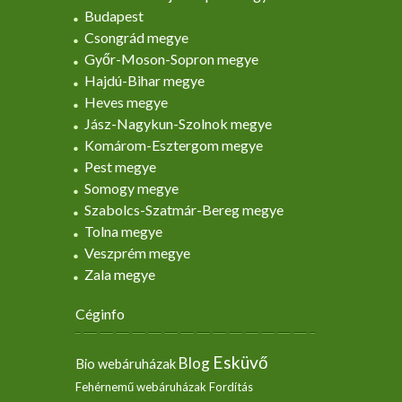
Budapest
Csongrád megye
Győr-Moson-Sopron megye
Hajdú-Bihar megye
Heves megye
Jász-Nagykun-Szolnok megye
Komárom-Esztergom megye
Pest megye
Somogy megye
Szabolcs-Szatmár-Bereg megye
Tolna megye
Veszprém megye
Zala megye
Céginfo
Esküvő
Blog
Bio webáruházak
Fehérnemű webáruházak
Fordítás