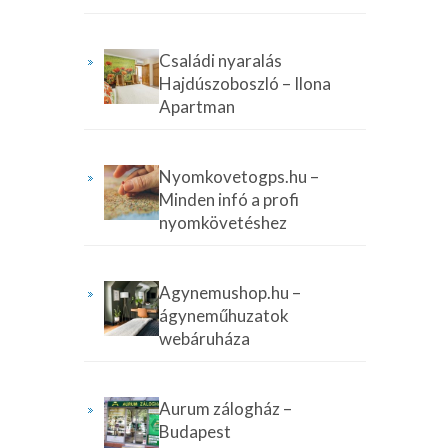
Családi nyaralás
Hajdúszoboszló – Ilona
Apartman
Nyomkovetogps.hu –
Minden infó a profi
nyomkövetéshez
Agynemushop.hu –
ágyneműhuzatok
webáruháza
Aurum zálogház –
Budapest