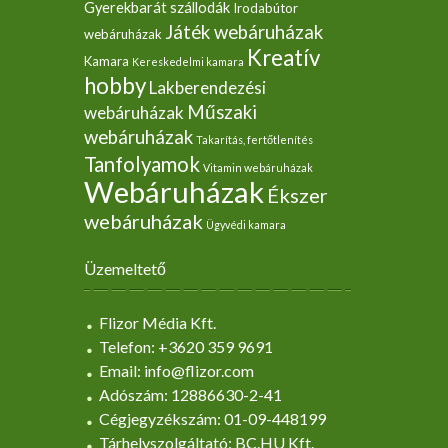
Gyerekbarát szállodák
Irodabútor
Játék webáruházak
webáruházak
Kreatív
Kamara
Kereskedelmi kamara
hobby
Lakberendezési
Műszaki
webáruházak
webáruházak
Takarítás, fertőtlenítés
Tanfolyamok
Vitamin webáruházak
Webáruházak
Ékszer
webáruházak
Ügyvédi kamara
Üzemeltető
Flizor Média Kft.
Telefon: +3620 359 9691
Email: info@flizor.com
Adószám: 12886630-2-41
Cégjegyzékszám: 01-09-448199
Tárhelyszolgáltató: BC.HU Kft.