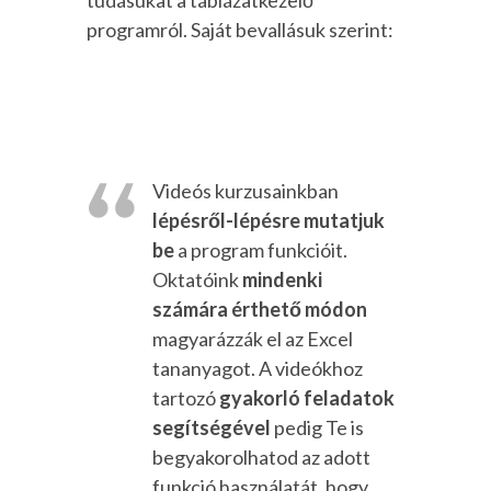
programról. Saját bevallásuk szerint:
Videós kurzusainkban
lépésről-lépésre mutatjuk
be
a program funkcióit.
Oktatóink
mindenki
számára érthető módon
magyarázzák el az Excel
tananyagot. A videókhoz
tartozó
gyakorló feladatok
segítségével
pedig Te is
begyakorolhatod az adott
funkció használatát, hogy