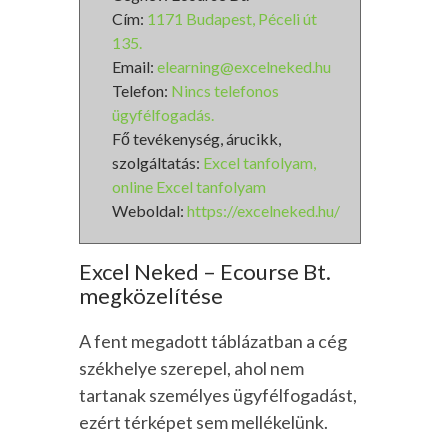
Cím:
1171 Budapest, Péceli út
135.
Email:
elearning@excelneked.hu
Telefon:
Nincs telefonos
ügyfélfogadás.
Fő tevékenység, árucikk,
szolgáltatás:
Excel tanfolyam,
online Excel tanfolyam
Weboldal:
https://excelneked.hu/
Excel Neked – Ecourse Bt.
megközelítése
A fent megadott táblázatban a cég
székhelye szerepel, ahol nem
tartanak személyes ügyfélfogadást,
ezért térképet sem mellékelünk.