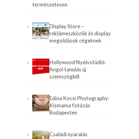
természetesen
Display Store –
reklámeszközök és display
megoldások cégeknek
Hollywood Nyelvstúdió:
Angol tanulás új
szemszögből
Edina Kocsi Photography:
Kismama fotózás
Budapesten
Családi nyaralás