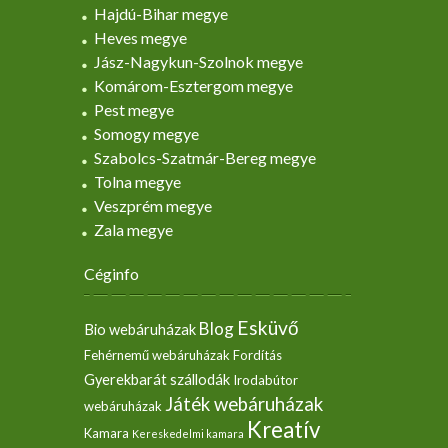
Hajdú-Bihar megye
Heves megye
Jász-Nagykun-Szolnok megye
Komárom-Esztergom megye
Pest megye
Somogy megye
Szabolcs-Szatmár-Bereg megye
Tolna megye
Veszprém megye
Zala megye
Céginfo
Esküvő
Blog
Bio webáruházak
Fehérnemű webáruházak
Fordítás
Gyerekbarát szállodák
Irodabútor
Játék webáruházak
webáruházak
Kreatív
Kamara
Kereskedelmi kamara