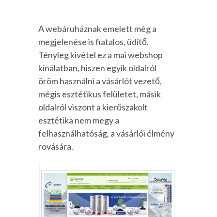
A webáruháznak emelett még a
megjelenése is fiatalos, üdítő.
Tényleg kivétel ez a mai webshop
kínálatban, hiszen egyik oldalról
öröm használni a vásárlót vezető,
mégis esztétikus felületet, másik
oldalról viszont a kierőszakolt
esztétika nem megy a
felhasználhatóság, a vásárlói élmény
rovására.