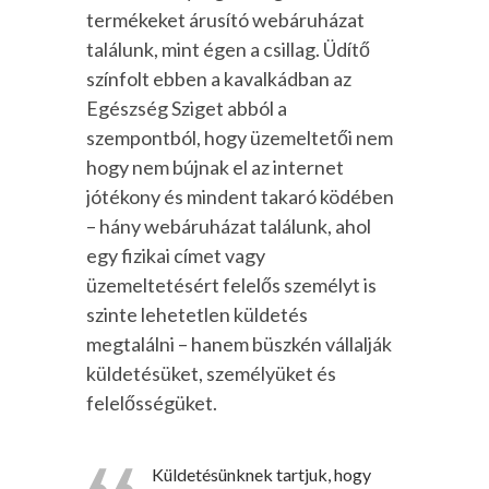
termékeket árusító webáruházat
találunk, mint égen a csillag. Üdítő
színfolt ebben a kavalkádban az
Egészség Sziget abból a
szempontból, hogy üzemeltetői nem
hogy nem bújnak el az internet
jótékony és mindent takaró ködében
– hány webáruházat találunk, ahol
egy fizikai címet vagy
üzemeltetésért felelős személyt is
szinte lehetetlen küldetés
megtalálni – hanem büszkén vállalják
küldetésüket, személyüket és
felelősségüket.
Küldetésünknek tartjuk, hogy