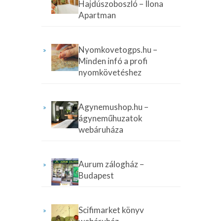
Hajdúszoboszló – Ilona
Apartman
Nyomkovetogps.hu –
Minden infó a profi
nyomkövetéshez
Agynemushop.hu –
ágyneműhuzatok
webáruháza
Aurum zálogház –
Budapest
Scifimarket könyv