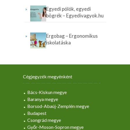
Egyedi pólók, egyedi
bögrék – Egyedivagyok.hu
Ergobag – Ergonomikus
iskolatáska
Cégjegyzék megyénként
Bács-Kiskun megye
Baranya megye
Borsod-Abaúj-Zemplén megye
Budapest
Csongrád megye
Győr-Moson-Sopron megye