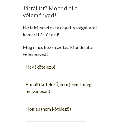
Jártál itt? Mondd el a
véleményed!
Ne felejtsd el ezt a céget, szolgáltatót,
kamarát értékelni!
Még nincs hozzászólás. Mondd el a
véleményed!
Név
(kötelező)
E-mail
(kötelező, nem jelenik meg
nyilvánosan)
Honlap (nem kötelező)