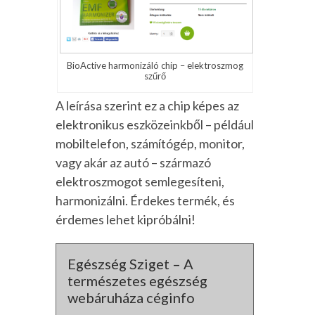
BioActive harmonizáló chip – elektroszmog
szűrő
A leírása szerint ez a chip képes az
elektronikus eszközeinkből – például
mobiltelefon, számítógép, monitor,
vagy akár az autó – származó
elektroszmogot semlegesíteni,
harmonizálni. Érdekes termék, és
érdemes lehet kipróbálni!
Egészség Sziget – A
természetes egészség
webáruháza céginfo