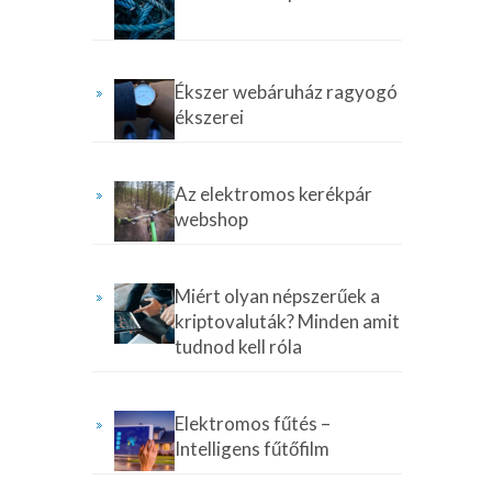
Ékszer webáruház ragyogó
ékszerei
Az elektromos kerékpár
webshop
Miért olyan népszerűek a
kriptovaluták? Minden amit
tudnod kell róla
Elektromos fűtés –
Intelligens fűtőfilm