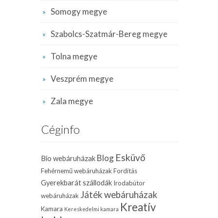
Somogy megye
Szabolcs-Szatmár-Bereg megye
Tolna megye
Veszprém megye
Zala megye
Céginfo
Esküvő
Blog
Bio webáruházak
Fehérnemű webáruházak
Fordítás
Gyerekbarát szállodák
Irodabútor
Játék webáruházak
webáruházak
Kreatív
Kamara
Kereskedelmi kamara