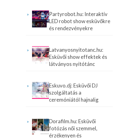
Partyrobot.hu: Interaktív
LED robot show esküvőkre
és rendezvényekre
Latvanyosnyitotanc.hu:
Esküvői show effektek és
látványos nyitótánc
Eskuvo.dj: Esküvői DJ
szolgáltatás a
ceremóniától hajnalig
Dorafilm.hu: Esküvői
fotózás női szemmel,
érzékenyen és