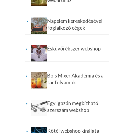
webáruház
Napelem kereskedésével
foglalkozó cégek
Esküvői ékszer webshop
Bols Mixer Akadémia és a
tanfolyamok
Egy igazán megbízható
szerszám webshop
Kötél webshop kínálata