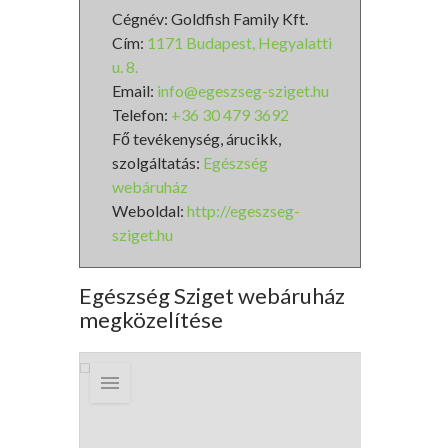
Cégnév: Goldfish Family Kft.
Cím:
1171 Budapest, Hegyalatti
u. 8.
Email:
info@egeszseg-sziget.hu
Telefon:
+36 30 479 3692
Fő tevékenység, árucikk,
szolgáltatás:
Egészség
webáruház
Weboldal:
http://egeszseg-
sziget.hu
Egészség Sziget webáruház
megközelítése