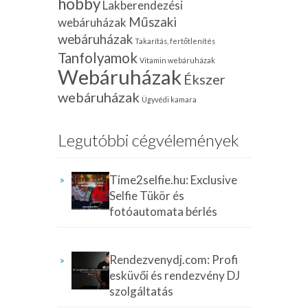
hobby
Lakberendezési
Műszaki
webáruházak
webáruházak
Takarítás, fertőtlenítés
Tanfolyamok
Vitamin webáruházak
Webáruházak
Ékszer
webáruházak
Ügyvédi kamara
Legutóbbi cégvélemények
Time2selfie.hu: Exclusive
Selfie Tükör és
fotóautomata bérlés
Rendezvenydj.com: Profi
esküvői és rendezvény DJ
szolgáltatás