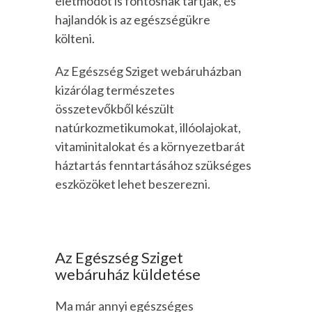
életmódot is fontosnak tartják, és
hajlandók is az egészségükre
költeni.
Az Egészség Sziget webáruházban
kizárólag természetes
összetevőkből készült
natúrkozmetikumokat, illóolajokat,
vitaminitalokat és a környezetbarát
háztartás fenntartásához szükséges
eszközöket lehet beszerezni.
Az Egészség Sziget
webáruház küldetése
Ma már annyi egészséges