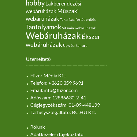
hobby
Lakberendezési
Műszaki
webáruházak
webáruházak
Takarítás, fertőtlenítés
Tanfolyamok
Vitamin webáruházak
Webáruházak
Ékszer
webáruházak
Ügyvédi kamara
Üzemeltető
Flizor Média Kft.
Telefon: +3620 359 9691
Email: info@flizor.com
Adószám: 12886630-2-41
Cégjegyzékszám: 01-09-448199
Tárhelyszolgáltató: BC.HU Kft.
Rólunk
Adatkezelési tájékoztató