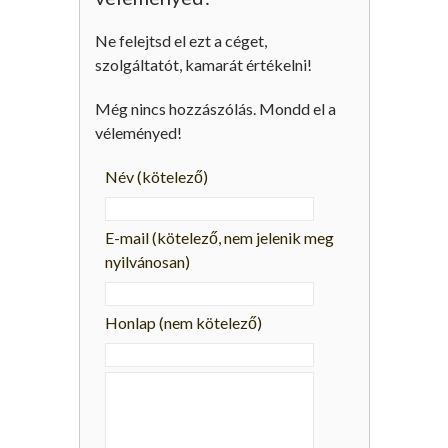
Ne felejtsd el ezt a céget,
szolgáltatót, kamarát értékelni!
Még nincs hozzászólás. Mondd el a
véleményed!
Név
(kötelező)
E-mail
(kötelező, nem jelenik meg
nyilvánosan)
Honlap (nem kötelező)