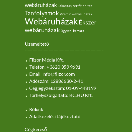
webáruházak
Takarítás, fertőtlenítés
Tanfolyamok
Vitamin webáruházak
Webáruházak
Ékszer
webáruházak
Ügyvédi kamara
Üzemeltető
Flizor Média Kft.
Telefon: +3620 359 9691
Email: info@flizor.com
Adószám: 12886630-2-41
Cégjegyzékszám: 01-09-448199
Tárhelyszolgáltató: BC.HU Kft.
Rólunk
Adatkezelési tájékoztató
Cégkereső