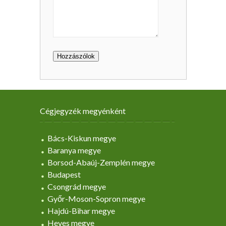
Cégjegyzék megyénként
Bács-Kiskun megye
Baranya megye
Borsod-Abaúj-Zemplén megye
Budapest
Csongrád megye
Győr-Moson-Sopron megye
Hajdú-Bihar megye
Heves megye