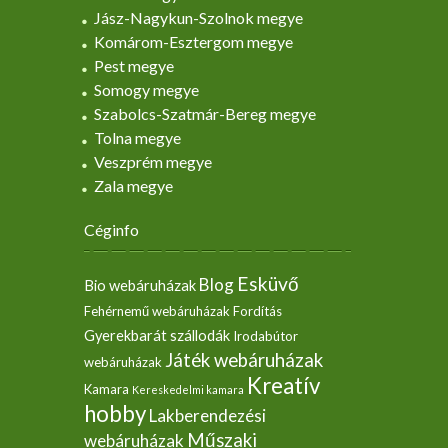
Jász-Nagykun-Szolnok megye
Komárom-Esztergom megye
Pest megye
Somogy megye
Szabolcs-Szatmár-Bereg megye
Tolna megye
Veszprém megye
Zala megye
Céginfo
Esküvő
Blog
Bio webáruházak
Fehérnemű webáruházak
Fordítás
Gyerekbarát szállodák
Irodabútor
Játék webáruházak
webáruházak
Kreatív
Kamara
Kereskedelmi kamara
hobby
Lakberendezési
Műszaki
webáruházak