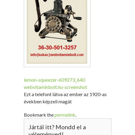
lemon-squeezer-609273_640
webvitaminbolt.hu-screenshot
Ezt a telefont látva az ember az 1920-as
években képzeli magát
Bookmark the
permalink
.
Jártál itt? Mondd el a
véleményed!