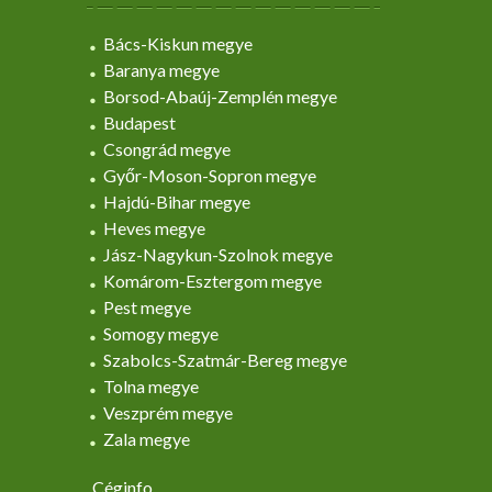
Bács-Kiskun megye
Baranya megye
Borsod-Abaúj-Zemplén megye
Budapest
Csongrád megye
Győr-Moson-Sopron megye
Hajdú-Bihar megye
Heves megye
Jász-Nagykun-Szolnok megye
Komárom-Esztergom megye
Pest megye
Somogy megye
Szabolcs-Szatmár-Bereg megye
Tolna megye
Veszprém megye
Zala megye
Céginfo