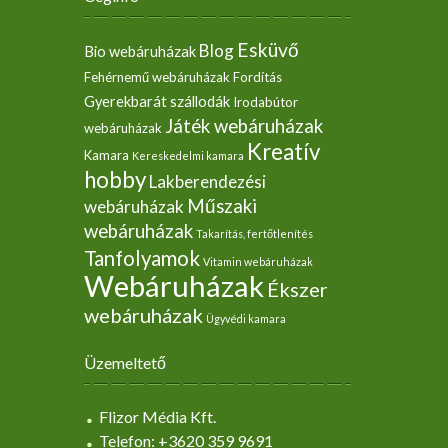
Esküvő
Blog
Bio webáruházak
Fehérnemű webáruházak
Fordítás
Gyerekbarát szállodák
Irodabútor
Játék webáruházak
webáruházak
Kreatív
Kamara
Kereskedelmi kamara
hobby
Lakberendezési
Műszaki
webáruházak
webáruházak
Takarítás, fertőtlenítés
Tanfolyamok
Vitamin webáruházak
Webáruházak
Ékszer
webáruházak
Ügyvédi kamara
Üzemeltető
Flizor Média Kft.
Telefon: +3620 359 9691