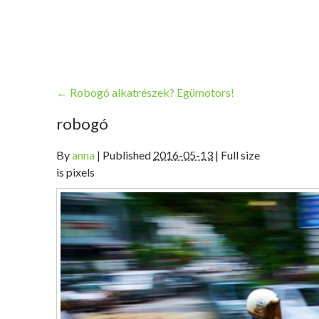
←
Robogó alkatrészek? Egümotors!
robogó
By
anna
|
Published
2016-05-13
| Full size
is pixels