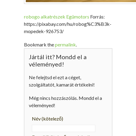
robogo alkatrészek Egümotors
Forrás:
https://pixabay.com/hu/robog%C3%B3k-
mopedek-926753/
Bookmark the
permalink
.
Jártál itt? Mondd el a
véleményed!
Ne felejtsd el ezt a céget,
szolgáltatót, kamarát értékelni!
Még nincs hozzászólás. Mondd el a
véleményed!
Név
(kötelező)