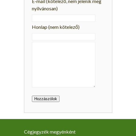
E-mail
(kötelező, nem jelenik meg
nyilvánosan)
Honlap (nem kötelező)
Cégjegyzék megyénként