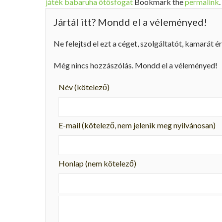
játék babaruha ötösfogat
Bookmark the
permalink
.
Jártál itt? Mondd el a véleményed!
Ne felejtsd el ezt a céget, szolgáltatót, kamarát ér
Még nincs hozzászólás. Mondd el a véleményed!
Név
(kötelező)
E-mail
(kötelező, nem jelenik meg nyilvánosan)
Honlap (nem kötelező)