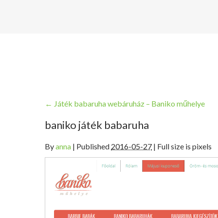
←
Játék babaruha webáruház – Baniko műhelye
baniko játék babaruha
By
anna
|
Published
2016-05-27
| Full size is pixels