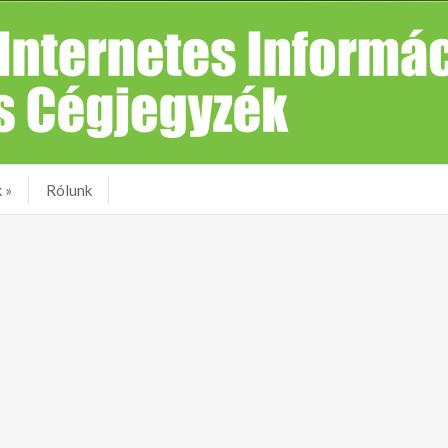
k
»
Rólunk