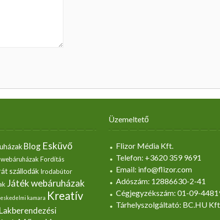
Üzemeltető
Esküvő
Blog
Flizor Média Kft.
uházak
Telefon: +3620 359 9691
 webáruházak
Fordítás
Email: info@flizor.com
át szállodák
Irodabútor
Adószám: 12886630-2-41
Játék webáruházak
ak
Cégjegyzékszám: 01-09-4481
Kreatív
eskedelmi kamara
Tárhelyszolgáltató: BC.HU Kft
Lakberendezési