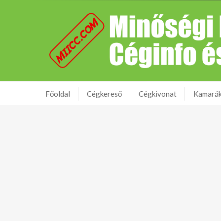
Főoldal
Cégkereső
Cégkivonat
Kamará