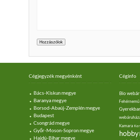
Cégjegyzék megyénként
Céginfo
Bács-Kiskun megye
Bio webár
Baranya megye
Fehérnemű
Borsod-Abaúj-Zemplén megye
Gyerekbar
Budapest
webáruház
Csongrád megye
Kamara
Ker
Győr-Moson-Sopron megye
hobby
Hajdú-Bihar megye