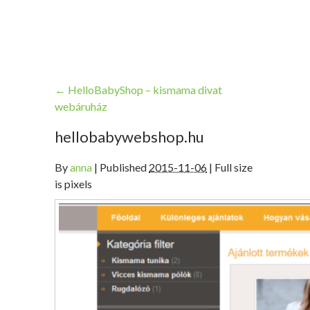
←
HelloBabyShop – kismama divat
webáruház
hellobabywebshop.hu
By
anna
|
Published
2015-11-06
| Full size
is pixels