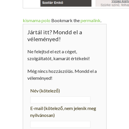
kismama polo
Bookmark the
permalink
.
Jártál itt? Mondd el a
véleményed!
Ne felejtsd el ezt a céget,
szolgáltatót, kamarát értékelni!
Még nincs hozzászólás. Mondd el a
véleményed!
Név
(kötelező)
E-mail
(kötelező, nem jelenik meg
nyilvánosan)