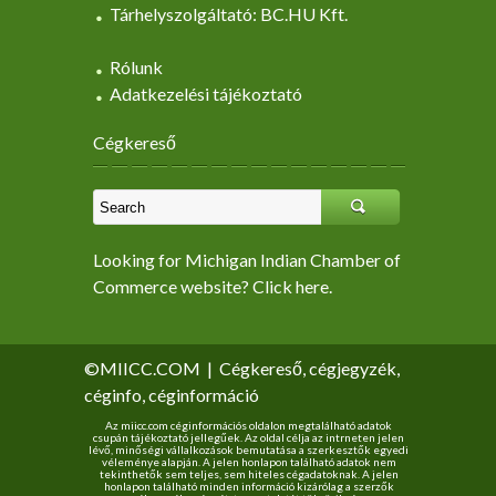
Tárhelyszolgáltató: BC.HU Kft.
Rólunk
Adatkezelési tájékoztató
Cégkereső
Looking for Michigan Indian Chamber of
Commerce website? Click here.
©MIICC.COM
|
Cégkereső, cégjegyzék,
céginfo, céginformáció
Az miicc.com céginformációs oldalon megtalálható adatok
csupán tájékoztató jellegűek. Az oldal célja az intrneten jelen
lévő, minőségi vállalkozások bemutatása a szerkesztők egyedi
véleménye alapján. A jelen honlapon található adatok nem
tekinthetők sem teljes, sem hiteles cégadatoknak. A jelen
honlapon található minden információ kizárólag a szerzők