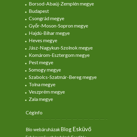
Borsod-Abaúj-Zemplén megye
Budapest
Csongrád megye
Győr-Moson-Sopron megye
Hajdú-Bihar megye
Heves megye
Jász-Nagykun-Szolnok megye
Komárom-Esztergom megye
Pest megye
Somogy megye
Szabolcs-Szatmár-Bereg megye
Tolna megye
Veszprém megye
Zala megye
Céginfo
Esküvő
Blog
Bio webáruházak