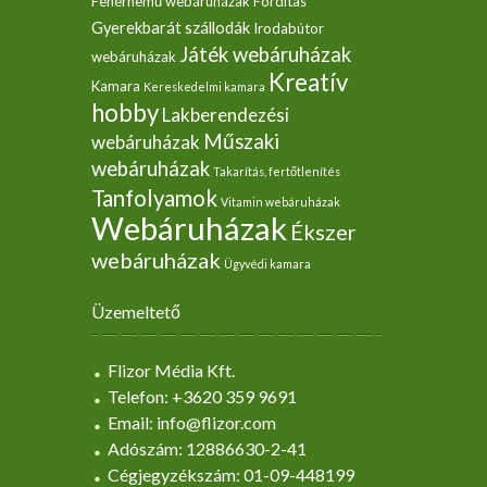
Fehérnemű webáruházak
Fordítás
Gyerekbarát szállodák
Irodabútor
Játék webáruházak
webáruházak
Kreatív
Kamara
Kereskedelmi kamara
hobby
Lakberendezési
Műszaki
webáruházak
webáruházak
Takarítás, fertőtlenítés
Tanfolyamok
Vitamin webáruházak
Webáruházak
Ékszer
webáruházak
Ügyvédi kamara
Üzemeltető
Flizor Média Kft.
Telefon: +3620 359 9691
Email: info@flizor.com
Adószám: 12886630-2-41
Cégjegyzékszám: 01-09-448199