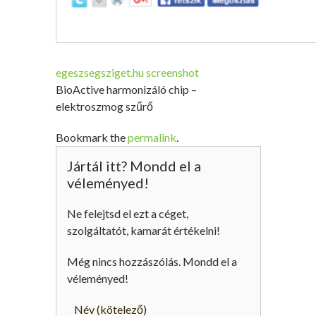
egeszsegsziget.hu screenshot
BioActive harmonizáló chip –
elektroszmog szűrő
Bookmark the
permalink
.
Jártál itt? Mondd el a
véleményed!
Ne felejtsd el ezt a céget,
szolgáltatót, kamarát értékelni!
Még nincs hozzászólás. Mondd el a
véleményed!
Név
(kötelező)