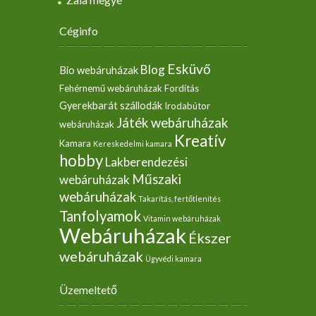
Céginfo
Esküvő
Blog
Bio webáruházak
Fehérnemű webáruházak
Fordítás
Gyerekbarát szállodák
Irodabútor
Játék webáruházak
webáruházak
Kreatív
Kamara
Kereskedelmi kamara
hobby
Lakberendezési
Műszaki
webáruházak
webáruházak
Takarítás, fertőtlenítés
Tanfolyamok
Vitamin webáruházak
Webáruházak
Ékszer
webáruházak
Ügyvédi kamara
Üzemeltető