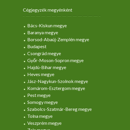
Cégjegyzék megyénként
Bács-Kiskun megye
Baranya megye
Borsod-Abaúj-Zemplén megye
Budapest
Csongrád megye
Győr-Moson-Sopron megye
Hajdú-Bihar megye
Heves megye
Jász-Nagykun-Szolnok megye
Komárom-Esztergom megye
Pest megye
Somogy megye
Szabolcs-Szatmár-Bereg megye
Tolna megye
Veszprém megye
Zala megye