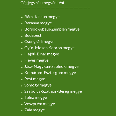
Cégjegyzék megyénként
Bács-Kiskun megye
Baranya megye
Borsod-Abaúj-Zemplén megye
Budapest
Csongrád megye
Győr-Moson-Sopron megye
Hajdú-Bihar megye
Heves megye
Jász-Nagykun-Szolnok megye
Komárom-Esztergom megye
Pest megye
Somogy megye
Szabolcs-Szatmár-Bereg megye
Tolna megye
Veszprém megye
Zala megye