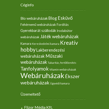
Céginfo
Esküvő
Blog
Bio webáruházak
Fehérnemű webáruházak
Fordítás
Gyerekbarát szállodák
Irodabútor
Játék webáruházak
webáruházak
Kreatív
Kamara
Kereskedelmi kamara
hobby
Lakberendezési
Műszaki
webáruházak
webáruházak
Takarítás, fertőtlenítés
Tanfolyamok
Vitamin webáruházak
Webáruházak
Ékszer
webáruházak
Ügyvédi kamara
Üzemeltető
Flizor Média Kft.