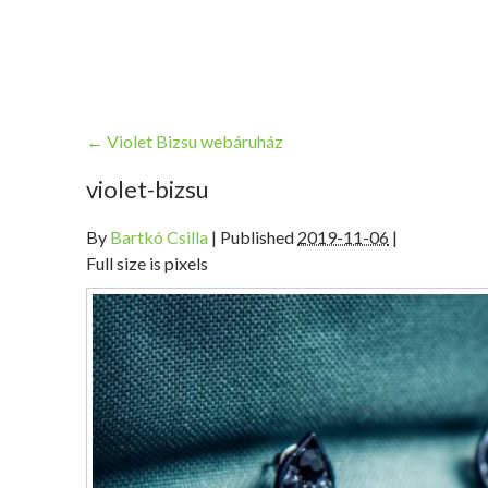
←
Violet Bizsu webáruház
violet-bizsu
By
Bartkó Csilla
|
Published
2019-11-06
|
Full size is pixels