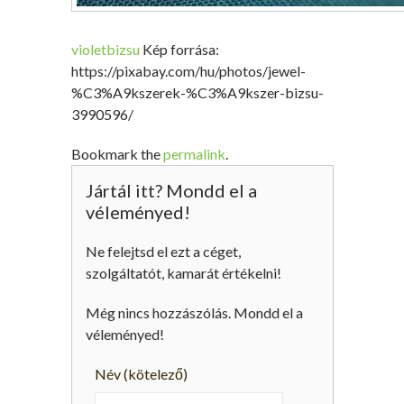
violetbizsu
Kép forrása:
https://pixabay.com/hu/photos/jewel-
%C3%A9kszerek-%C3%A9kszer-bizsu-
3990596/
Bookmark the
permalink
.
Jártál itt? Mondd el a
véleményed!
Ne felejtsd el ezt a céget,
szolgáltatót, kamarát értékelni!
Még nincs hozzászólás. Mondd el a
véleményed!
Név
(kötelező)