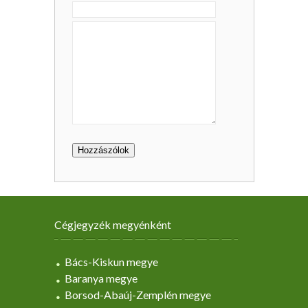
Cégjegyzék megyénként
Bács-Kiskun megye
Baranya megye
Borsod-Abaúj-Zemplén megye