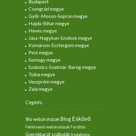
Budapest
Csongrád megye
Győr-Moson-Sopron megye
Hajdú-Bihar megye
Heves megye
Jász-Nagykun-Szolnok megye
Komárom-Esztergom megye
Pest megye
Somogy megye
Szabolcs-Szatmár-Bereg megye
Tolna megye
Veszprém megye
Zala megye
Céginfo
Esküvő
Blog
Bio webáruházak
Fehérnemű webáruházak
Fordítás
Gyerekbarát szállodák
Irodabútor