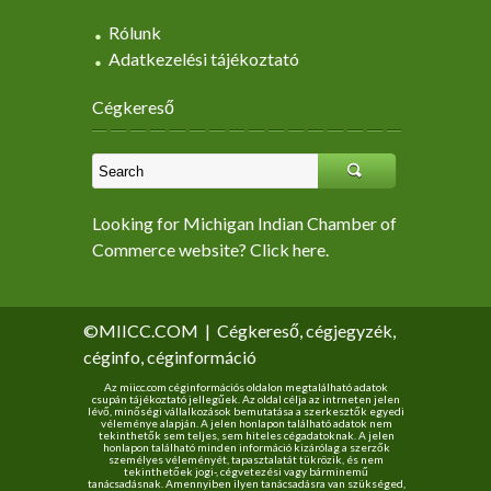
Rólunk
Adatkezelési tájékoztató
Cégkereső
Looking for Michigan Indian Chamber of
Commerce website? Click here.
©MIICC.COM
|
Cégkereső, cégjegyzék,
céginfo, céginformáció
Az miicc.com céginformációs oldalon megtalálható adatok
csupán tájékoztató jellegűek. Az oldal célja az intrneten jelen
lévő, minőségi vállalkozások bemutatása a szerkesztők egyedi
véleménye alapján. A jelen honlapon található adatok nem
tekinthetők sem teljes, sem hiteles cégadatoknak. A jelen
honlapon található minden információ kizárólag a szerzők
személyes véleményét, tapasztalatát tükrözik, és nem
tekinthetőek jogi-, cégvetezési vagy bárminemű
tanácsadásnak. Amennyiben ilyen tanácsadásra van szükséged,