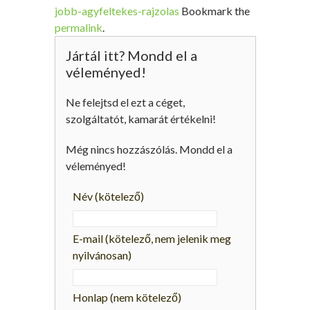
jobb-agyfeltekes-rajzolas
Bookmark the
permalink
.
Jártál itt? Mondd el a
véleményed!
Ne felejtsd el ezt a céget,
szolgáltatót, kamarát értékelni!
Még nincs hozzászólás. Mondd el a
véleményed!
Név
(kötelező)
E-mail
(kötelező, nem jelenik meg
nyilvánosan)
Honlap (nem kötelező)