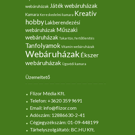
Játék webáruházak
webáruházak
Kreatív
Kamara
Kereskedelmi kamara
hobby
Lakberendezési
Műszaki
webáruházak
webáruházak
Takarítás, fertőtlenítés
Tanfolyamok
Vitamin webáruházak
Webáruházak
Ékszer
webáruházak
Ügyvédi kamara
Üzemeltető
Flizor Média Kft.
Telefon: +3620 359 9691
Email: info@flizor.com
Adószám: 12886630-2-41
Cégjegyzékszám: 01-09-448199
Tárhelyszolgáltató: BC.HU Kft.