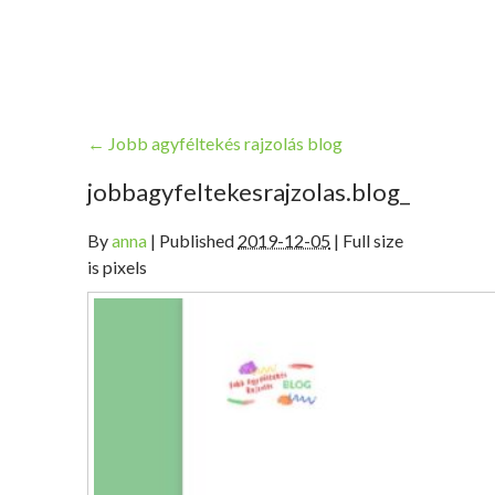
←
Jobb agyféltekés rajzolás blog
jobbagyfeltekesrajzolas.blog_
By
anna
|
Published
2019-12-05
| Full size
is pixels