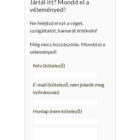
Jártál itt? Mondd el a
véleményed!
Ne felejtsd el ezt a céget,
szolgáltatót, kamarát értékelni!
Még nincs hozzászólás. Mondd el a
véleményed!
Név
(kötelező)
E-mail
(kötelező, nem jelenik meg
nyilvánosan)
Honlap (nem kötelező)