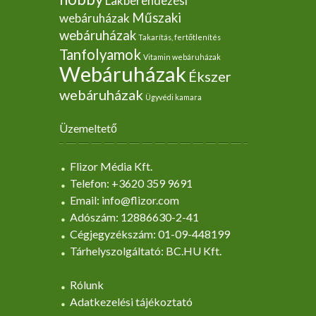
Lakberendezési
Műszaki
webáruházak
webáruházak
Takarítás, fertőtlenítés
Tanfolyamok
Vitamin webáruházak
Webáruházak
Ékszer
webáruházak
Ügyvédi kamara
Üzemeltető
Flizor Média Kft.
Telefon: +3620 359 9691
Email: info@flizor.com
Adószám: 12886630-2-41
Cégjegyzékszám: 01-09-448199
Tárhelyszolgáltató: BC.HU Kft.
Rólunk
Adatkezelési tájékoztató