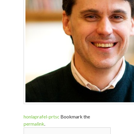
honlaprafel-prtsc
Bookmark the
permalink
.