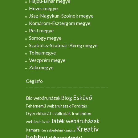
Hajdú-Bihar megye
Heves megye
Jász-Nagykun-Szolnok megye
Komárom-Esztergom megye
Pest megye
Somogy megye
Szabolcs-Szatmár-Bereg megye
Tolna megye
Veszprém megye
Zala megye
Céginfo
Esküvő
Blog
Bio webáruházak
Fehérnemű webáruházak
Fordítás
Gyerekbarát szállodák
Irodabútor
Játék webáruházak
webáruházak
Kreatív
Kamara
Kereskedelmi kamara
hobby