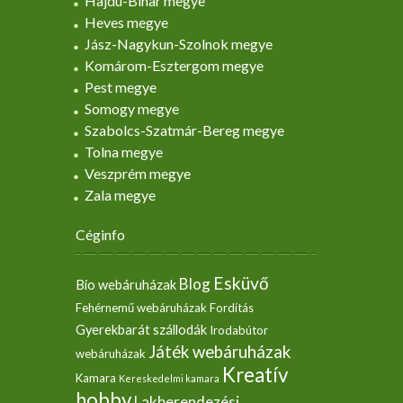
Hajdú-Bihar megye
Heves megye
Jász-Nagykun-Szolnok megye
Komárom-Esztergom megye
Pest megye
Somogy megye
Szabolcs-Szatmár-Bereg megye
Tolna megye
Veszprém megye
Zala megye
Céginfo
Esküvő
Blog
Bio webáruházak
Fehérnemű webáruházak
Fordítás
Gyerekbarát szállodák
Irodabútor
Játék webáruházak
webáruházak
Kreatív
Kamara
Kereskedelmi kamara
hobby
Lakberendezési