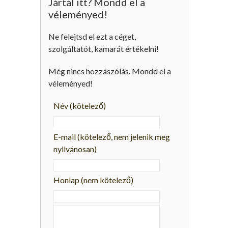
Jártál itt? Mondd el a
véleményed!
Ne felejtsd el ezt a céget,
szolgáltatót, kamarát értékelni!
Még nincs hozzászólás. Mondd el a
véleményed!
Név
(kötelező)
E-mail
(kötelező, nem jelenik meg
nyilvánosan)
Honlap (nem kötelező)