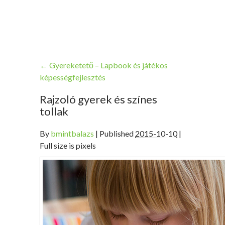
←
Gyereketető – Lapbook és játékos
képességfejlesztés
Rajzoló gyerek és színes
tollak
By
bmintbalazs
|
Published
2015-10-10
|
Full size is pixels