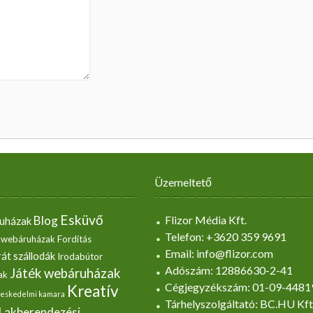
Üzemeltető
Esküvő
Blog
Flizor Média Kft.
uházak
Telefon: +3620 359 9691
 webáruházak
Fordítás
Email: info@flizor.com
át szállodák
Irodabútor
Adószám: 12886630-2-41
Játék webáruházak
ak
Cégjegyzékszám: 01-09-4481
Kreatív
eskedelmi kamara
Tárhelyszolgáltató: BC.HU Kft
Lakberendezési