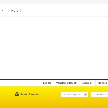
k
»
Rólunk