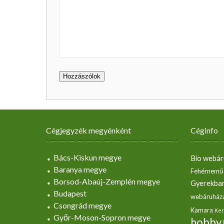
Cégjegyzék megyénként
Céginfo
Bács-Kiskun megye
Bio webár
Baranya megye
Fehérnemű
Borsod-Abaúj-Zemplén megye
Gyerekbar
Budapest
webáruház
Csongrád megye
Kamara
Ker
Győr-Moson-Sopron megye
hobby