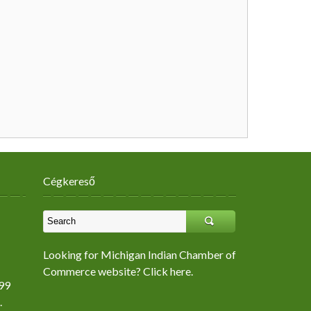
Cégkereső
Looking for Michigan Indian Chamber of
Commerce website? Click here.
99
.