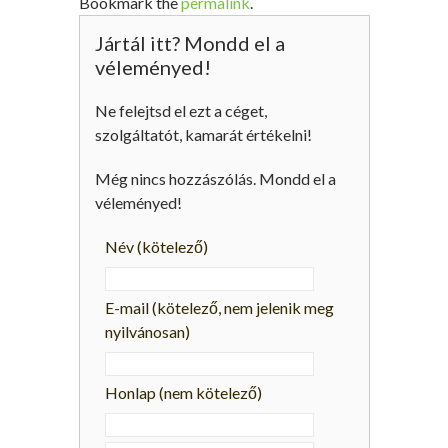
Bookmark the
permalink
.
Jártál itt? Mondd el a
véleményed!
Ne felejtsd el ezt a céget,
szolgáltatót, kamarát értékelni!
Még nincs hozzászólás. Mondd el a
véleményed!
Név
(kötelező)
E-mail
(kötelező, nem jelenik meg
nyilvánosan)
Honlap (nem kötelező)