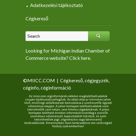
Adatkezelési tájékoztató
Cégkereső
Looking for Michigan Indian Chamber of
Commerce website? Click here.
©MIICC.COM
|
Cégkereső, cégjegyzék,
céginfo, céginformáció
Az miicc.com céginformációs oldalon megtalálható adatok
csupán tájékoztató jellegűek. Az oldal célja az intrneten jelen
lévő, minőségi vállalkozások bemutatása a szerkesztők egyedi
véleménye alapján. A jelen honlapon található adatok nem
tekinthetők sem teljes, sem hiteles cégadatoknak. A jelen
honlapon található minden információ kizárólag a szerzők
személyes véleményét, tapasztalatát tükrözik, és nem
tekinthetőek jogi-, cégvetezési vagy bárminemű
tanácsadásnak. Amennyiben ilyen tanácsadásra van szükséged,
fordulj szakemberhez!