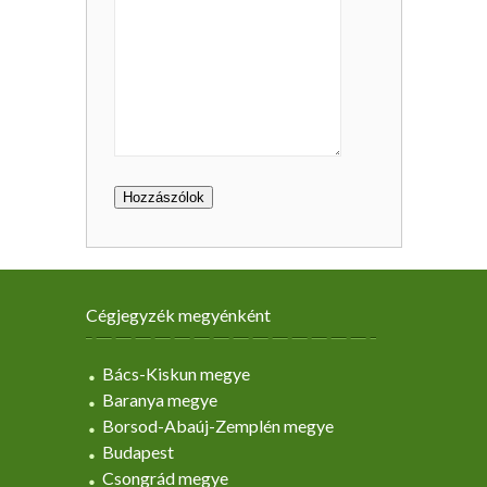
Cégjegyzék megyénként
Bács-Kiskun megye
Baranya megye
Borsod-Abaúj-Zemplén megye
Budapest
Csongrád megye