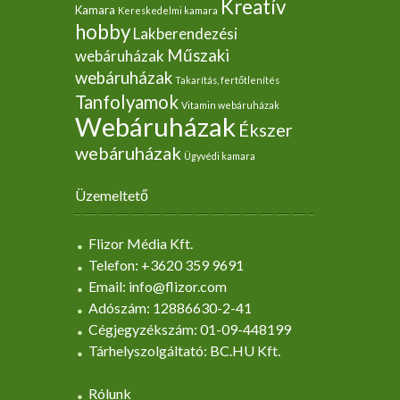
Kreatív
Kamara
Kereskedelmi kamara
hobby
Lakberendezési
Műszaki
webáruházak
webáruházak
Takarítás, fertőtlenítés
Tanfolyamok
Vitamin webáruházak
Webáruházak
Ékszer
webáruházak
Ügyvédi kamara
Üzemeltető
Flizor Média Kft.
Telefon: +3620 359 9691
Email: info@flizor.com
Adószám: 12886630-2-41
Cégjegyzékszám: 01-09-448199
Tárhelyszolgáltató: BC.HU Kft.
Rólunk