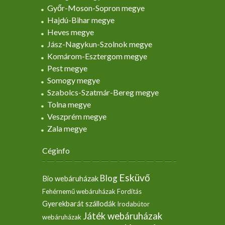
Győr-Moson-Sopron megye
Hajdú-Bihar megye
Heves megye
Jász-Nagykun-Szolnok megye
Komárom-Esztergom megye
Pest megye
Somogy megye
Szabolcs-Szatmár-Bereg megye
Tolna megye
Veszprém megye
Zala megye
Céginfo
Esküvő
Blog
Bio webáruházak
Fehérnemű webáruházak
Fordítás
Gyerekbarát szállodák
Irodabútor
Játék webáruházak
webáruházak