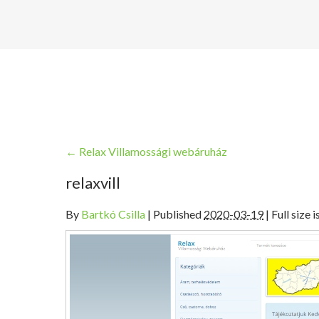
←
Relax Villamossági webáruház
relaxvill
By
Bartkó Csilla
|
Published
2020-03-19
| Full size i