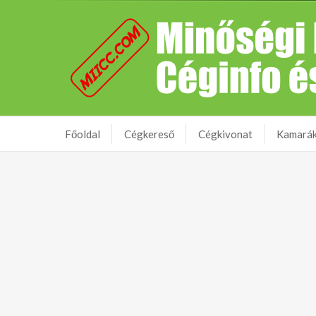
Főoldal
Cégkereső
Cégkivonat
Kamará