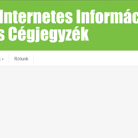
k
»
Rólunk