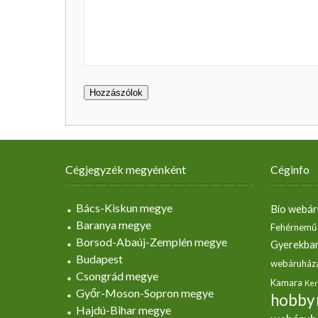
Cégjegyzék megyénként
Céginfo
Bács-Kiskun megye
Bio webár
Baranya megye
Fehérnemű
Borsod-Abaúj-Zemplén megye
Gyerekbar
Budapest
webáruház
Csongrád megye
Kamara
Ker
Győr-Moson-Sopron megye
hobby
Hajdú-Bihar megye