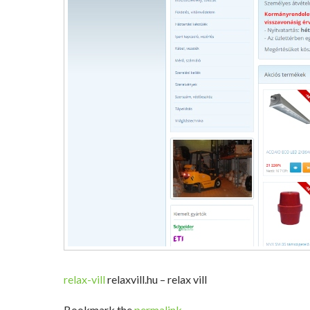
relax-vill
relaxvill.hu – relax vill
Bookmark the
permalink
.