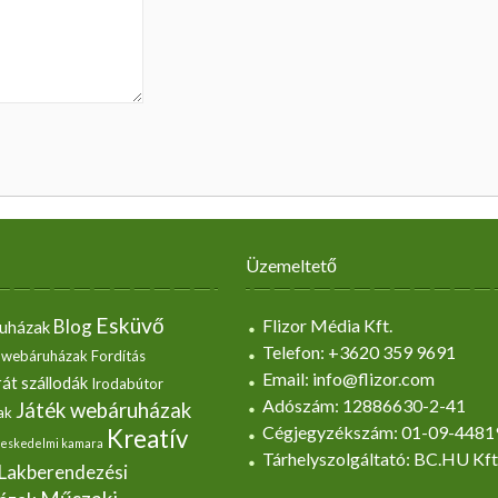
Üzemeltető
Esküvő
Blog
Flizor Média Kft.
uházak
Telefon: +3620 359 9691
 webáruházak
Fordítás
Email: info@flizor.com
át szállodák
Irodabútor
Adószám: 12886630-2-41
Játék webáruházak
ak
Cégjegyzékszám: 01-09-4481
Kreatív
eskedelmi kamara
Tárhelyszolgáltató: BC.HU Kft
Lakberendezési