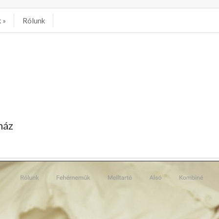
k
»
Rólunk
ház