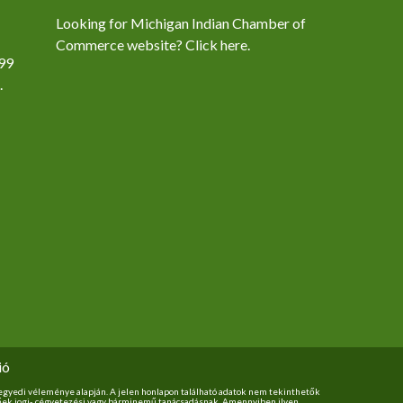
Looking for Michigan Indian Chamber of
Commerce website? Click here.
99
.
ió
k egyedi véleménye alapján. A jelen honlapon található adatok nem tekinthetők
tőek jogi-, cégvetezési vagy bárminemű tanácsadásnak. Amennyiben ilyen