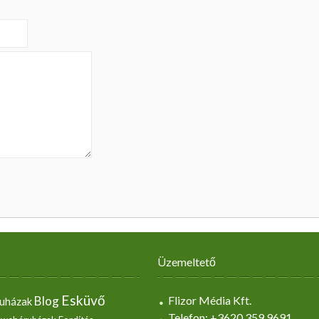
Üzemeltető
Esküvő
Blog
Flizor Média Kft.
uházak
Telefon: +3620 359 9691