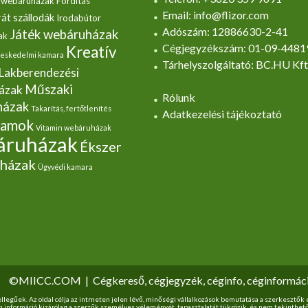
 webáruházak
Fordítás
Email: info@flizor.com
át szállodák
Irodabútor
Adószám: 12886630-2-41
Játék webáruházak
ak
Cégjegyzékszám: 01-09-4481
Kreatív
eskedelmi kamara
Tárhelyszolgáltató: BC.HU Kft
Lakberendezési
Műszaki
ázak
Rólunk
házak
Takarítás, fertőtlenítés
Adatkezelési tájékoztató
yamok
Vitamin webáruházak
ruházak
Ékszer
házak
Ügyvédi kamara
©MIICC.COM
|
Cégkereső, cégjegyzék, céginfo, céginformác
ellegűek. Az oldal célja az intrneten jelen lévő, minőségi vállalkozások bemutatása a szerkesztő
en információ kizárólag a szerzők személyes véleményét, tapasztalatát tükrözik, és nem tekinthe