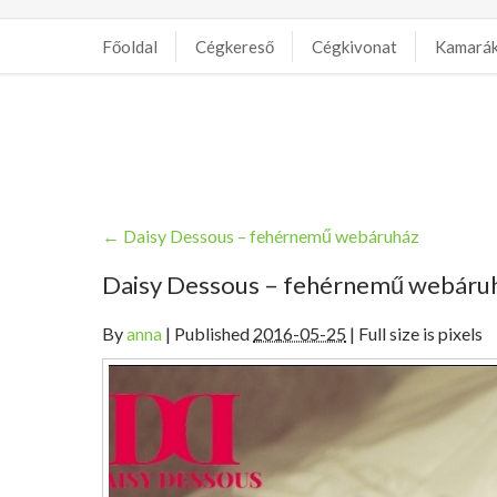
Főoldal
Cégkereső
Cégkivonat
Kamará
←
Daisy Dessous – fehérnemű webáruház
Daisy Dessous – fehérnemű webáru
By
anna
|
Published
2016-05-25
| Full size is pixels