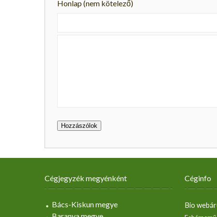
Honlap (nem kötelező)
Cégjegyzék megyénként
Céginfo
Bács-Kiskun megye
Bio webár
Baranya megye