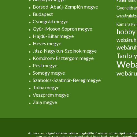
Fehérnemű
Borsod-Abaúj-Zemplén megye
Gyerekbar
Budapest
webáruház
Csongrád megye
Kamara
Ker
Győr-Moson-Sopron megye
hobby
Hajdú-Bihar megye
webáruh
Heves megye
webáru
Jász-Nagykun-Szolnok megye
Tanfol
Komárom-Esztergom megye
Webá
Pest megye
webáru
Somogy megye
Szabolcs-Szatmár-Bereg megye
Tolna megye
Veszprém megye
Zala megye
Az miicc.com céginformációs oldalon megtalálható adatok csupán tájékoztató j
sem teljes, sem hiteles cégadatoknak. A jelen honlapon található mind