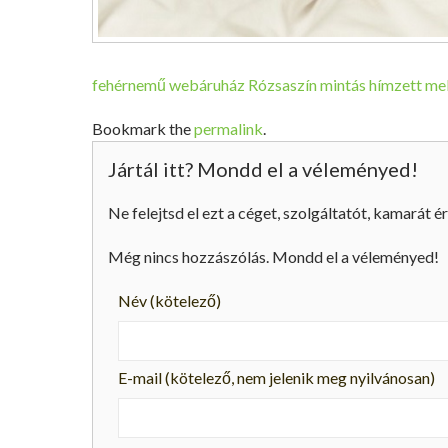
fehérnemű webáruház
Rózsaszín mintás hímzett mel
Bookmark the
permalink
.
Jártál itt? Mondd el a véleményed!
Ne felejtsd el ezt a céget, szolgáltatót, kamarát ér
Még nincs hozzászólás. Mondd el a véleményed!
Név
(kötelező)
E-mail
(kötelező, nem jelenik meg nyilvánosan)