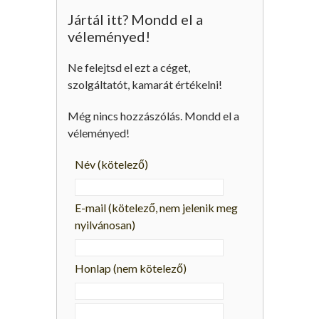
Jártál itt? Mondd el a
véleményed!
Ne felejtsd el ezt a céget,
szolgáltatót, kamarát értékelni!
Még nincs hozzászólás. Mondd el a
véleményed!
Név
(kötelező)
E-mail
(kötelező, nem jelenik meg
nyilvánosan)
Honlap (nem kötelező)