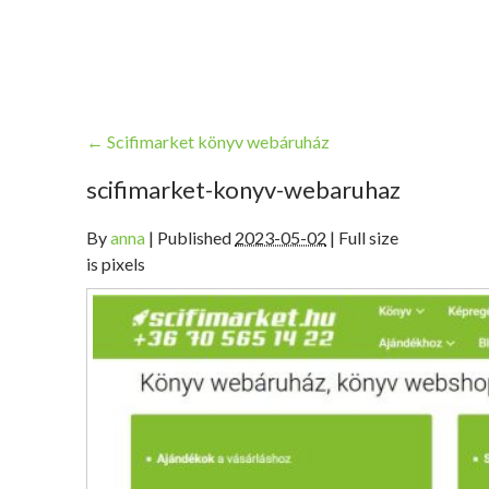
←
Scifimarket könyv webáruház
scifimarket-konyv-webaruhaz
By
anna
|
Published
2023-05-02
| Full size
is pixels