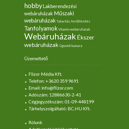
hobby
Lakberendezési
Műszaki
webáruházak
webáruházak
Takarítás, fertőtlenítés
Tanfolyamok
Vitamin webáruházak
Webáruházak
Ékszer
webáruházak
Ügyvédi kamara
Üzemeltető
Flizor Média Kft.
Telefon: +3620 359 9691
Email: info@flizor.com
Adószám: 12886630-2-41
Cégjegyzékszám: 01-09-448199
Tárhelyszolgáltató: BC.HU Kft.
Rólunk