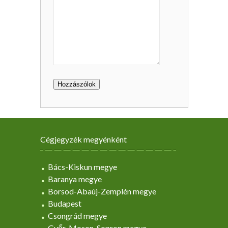
Cégjegyzék megyénként
Bács-Kiskun megye
Baranya megye
Borsod-Abaúj-Zemplén megye
Budapest
Csongrád megye
Győr-Moson-Sopron megye