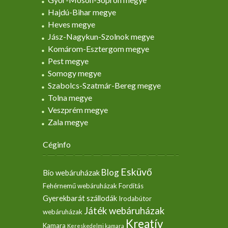
Hajdú-Bihar megye
Heves megye
Jász-Nagykun-Szolnok megye
Komárom-Esztergom megye
Pest megye
Somogy megye
Szabolcs-Szatmár-Bereg megye
Tolna megye
Veszprém megye
Zala megye
Céginfo
Esküvő
Blog
Bio webáruházak
Fehérnemű webáruházak
Fordítás
Gyerekbarát szállodák
Irodabútor
Játék webáruházak
webáruházak
Kreatív
Kamara
Kereskedelmi kamara