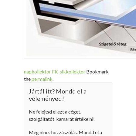
napkollektor
FK-sikkollektor
Bookmark
the
permalink
.
Jártál itt? Mondd el a
véleményed!
Ne felejtsd el ezt a céget,
szolgáltatót, kamarát értékelni!
Még nincs hozzászólás. Mondd el a