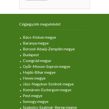
Cégjegyzék megyénként
Bács-Kiskun megye
Baranya megye
Borsod-Abaúj-Zemplén megye
Budapest
Csongrád megye
Győr-Moson-Sopron megye
Hajdú-Bihar megye
Heves megye
Jász-Nagykun-Szolnok megye
Komárom-Esztergom megye
Pest megye
Somogy megye
Szabolcs-Szatmár-Bereg megye