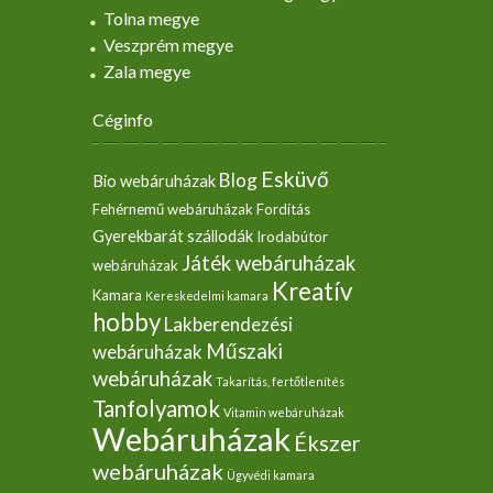
Tolna megye
Veszprém megye
Zala megye
Céginfo
Esküvő
Blog
Bio webáruházak
Fehérnemű webáruházak
Fordítás
Gyerekbarát szállodák
Irodabútor
Játék webáruházak
webáruházak
Kreatív
Kamara
Kereskedelmi kamara
hobby
Lakberendezési
Műszaki
webáruházak
webáruházak
Takarítás, fertőtlenítés
Tanfolyamok
Vitamin webáruházak
Webáruházak
Ékszer
webáruházak
Ügyvédi kamara