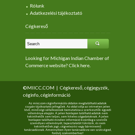
Rólunk
Adatkezelési tájékoztató
Cégkereső
Looking for Michigan Indian Chamber of
Commerce website? Click here.
©MIICC.COM
|
Cégkereső, cégjegyzék,
céginfo, céginformáció
Az miicc.com céginformációs oldalon megtalálható adatok
csupán tájékoztató jellegűek. Az oldal célja az intrneten jelen
lévő, minőségi vállalkozások bemutatása a szerkesztők egyedi
véleménye alapján. A jelen honlapon található adatok nem
tekinthetők sem teljes, sem hiteles cégadatoknak. A jelen
honlapon található minden információ kizárólag a szerzők
személyes véleményét, tapasztalatát tükrözik, és nem
tekinthetőek jogi-, cégvetezési vagy bárminemű
tanácsadásnak. Amennyiben ilyen tanácsadásra van szükséged,
fordulj szakemberhez!