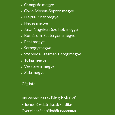
Csongrád megye
Győr-Moson-Sopron megye
Hajdú-Bihar megye
Heves megye
Jász-Nagykun-Szolnok megye
Komárom-Esztergom megye
Pest megye
Somogy megye
Szabolcs-Szatmár-Bereg megye
Tolna megye
Veszprém megye
Zala megye
Céginfo
Esküvő
Blog
Bio webáruházak
Fehérnemű webáruházak
Fordítás
Gyerekbarát szállodák
Irodabútor