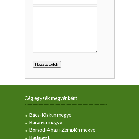
Cégjegyzék megyénként
Bács-Kiskun megye
Baranya megye
Borsod-Abaúj-Zemplén megye
Budapest