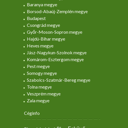
Baranya megye
Borsod-Abaúj-Zemplén megye
Budapest
Csongrád megye
Győr-Moson-Sopron megye
Hajdú-Bihar megye
Heves megye
Jász-Nagykun-Szolnok megye
Komárom-Esztergom megye
Pest megye
Somogy megye
Szabolcs-Szatmár-Bereg megye
Tolna megye
Veszprém megye
Zala megye
Céginfo