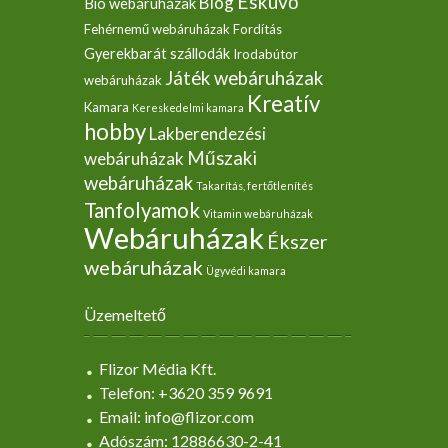
Esküvő
Blog
Bio webáruházak
Fehérnemű webáruházak
Fordítás
Gyerekbarát szállodák
Irodabútor
Játék webáruházak
webáruházak
Kreatív
Kamara
Kereskedelmi kamara
hobby
Lakberendezési
Műszaki
webáruházak
webáruházak
Takarítás, fertőtlenítés
Tanfolyamok
Vitamin webáruházak
Webáruházak
Ékszer
webáruházak
Ügyvédi kamara
Üzemeltető
Flizor Média Kft.
Telefon: +3620 359 9691
Email: info@flizor.com
Adószám: 12886630-2-41