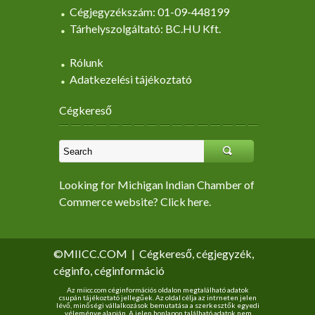
Cégjegyzékszám: 01-09-448199
Tárhelyszolgáltató: BC.HU Kft.
Rólunk
Adatkezelési tájékoztató
Cégkereső
Looking for Michigan Indian Chamber of
Commerce website? Click here.
©MIICC.COM
|
Cégkereső, cégjegyzék,
céginfo, céginformáció
Az miicc.com céginformációs oldalon megtalálható adatok
csupán tájékoztató jellegűek. Az oldal célja az intrneten jelen
lévő, minőségi vállalkozások bemutatása a szerkesztők egyedi
véleménye alapján. A jelen honlapon található adatok nem