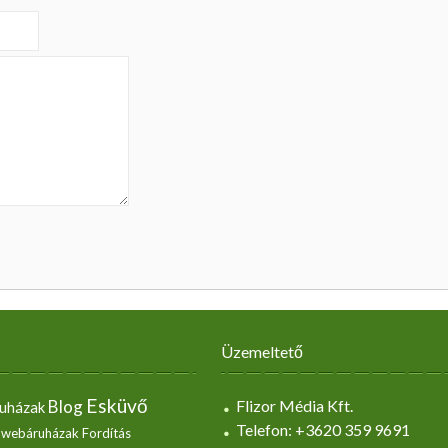
Üzemeltető
Esküvő
Blog
Flizor Média Kft.
uházak
Telefon: +3620 359 9691
 webáruházak
Fordítás