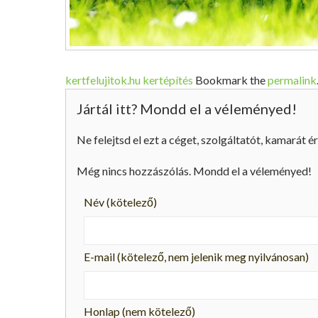
kertfelujitok.hu kertépítés
Bookmark the
permalink
Jártál itt? Mondd el a véleményed!
Ne felejtsd el ezt a céget, szolgáltatót, kamarát ér
Még nincs hozzászólás. Mondd el a véleményed!
Név
(kötelező)
E-mail
(kötelező, nem jelenik meg nyilvánosan)
Honlap (nem kötelező)