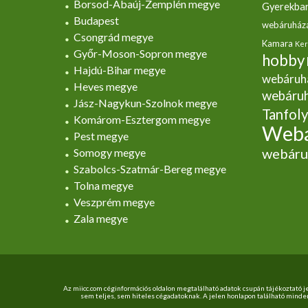
Borsod-Abaúj-Zemplén megye
Gyerekbar
Budapest
webáruház
Csongrád megye
Kamara
Ker
Győr-Moson-Sopron megye
hobby
Hajdú-Bihar megye
webáruh
Heves megye
webáru
Jász-Nagykun-Szolnok megye
Tanfol
Komárom-Esztergom megye
Webá
Pest megye
webáru
Somogy megye
Szabolcs-Szatmár-Bereg megye
Tolna megye
Veszprém megye
Zala megye
Az miicc.com céginformációs oldalon megtalálható adatok csupán tájékoztató j
sem teljes, sem hiteles cégadatoknak. A jelen honlapon található mind