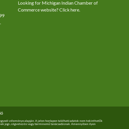
Looking for Michigan Indian Chamber of
Commerce website? Click here.
99
.
ió
k egyedi véleménye alapján. A jelen honlapon található adatok nem tekinthetők
tőek jogi-, cégvetezési vagy bárminemű tanácsadásnak. Amennyiben ilyen