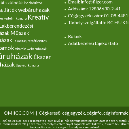
Email: info@flizor.com
át szállodák
Irodabútor
Adószám: 12886630-2-41
Játék webáruházak
ak
Cégjegyzékszám: 01-09-4481
Kreatív
eskedelmi kamara
Tárhelyszolgáltató: BC.HU Kft
Lakberendezési
Műszaki
ázak
Rólunk
házak
Takarítás, fertőtlenítés
Adatkezelési tájékoztató
yamok
Vitamin webáruházak
ruházak
Ékszer
házak
Ügyvédi kamara
©MIICC.COM
|
Cégkereső, cégjegyzék, céginfo, céginformác
ellegűek. Az oldal célja az intrneten jelen lévő, minőségi vállalkozások bemutatása a szerkesztő
en információ kizárólag a szerzők személyes véleményét, tapasztalatát tükrözik, és nem tekinthe
tanácsadásra van szükséged, fordulj szakemberhez!