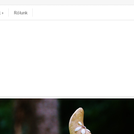
k
»
Rólunk