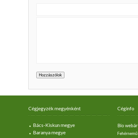
Cégjegyzék megyénként
Céginfo
Bács-Kiskun megye
Bio webár
Baranya megye
Fehérnemű