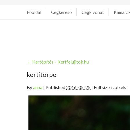
Főoldal
Cégkereső
Cégkivonat
Kamará
←
Kertépítés – Kertfelujitok.hu
kertitörpe
By
anna
|
Published
2016-05-25
| Full size is pixels