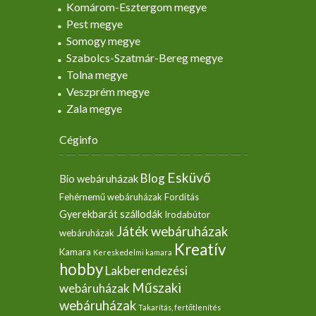
Komárom-Esztergom megye
Pest megye
Somogy megye
Szabolcs-Szatmár-Bereg megye
Tolna megye
Veszprém megye
Zala megye
Céginfo
Esküvő
Blog
Bio webáruházak
Fehérnemű webáruházak
Fordítás
Gyerekbarát szállodák
Irodabútor
Játék webáruházak
webáruházak
Kreatív
Kamara
Kereskedelmi kamara
hobby
Lakberendezési
Műszaki
webáruházak
webáruházak
Takarítás, fertőtlenítés