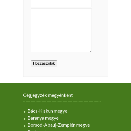
Cégjegyzék megyénként
Bács-Kiskun megye
Baranya megye
Borsod-Abaúj-Zemplén megye