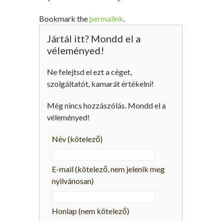
Bookmark the
permalink
.
Jártál itt? Mondd el a
véleményed!
Ne felejtsd el ezt a céget,
szolgáltatót, kamarát értékelni!
Még nincs hozzászólás. Mondd el a
véleményed!
Név
(kötelező)
E-mail
(kötelező, nem jelenik meg
nyilvánosan)
Honlap (nem kötelező)