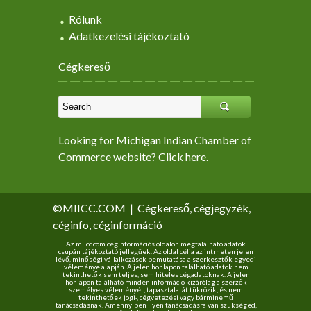
Rólunk
Adatkezelési tájékoztató
Cégkereső
Looking for Michigan Indian Chamber of
Commerce website? Click here.
©MIICC.COM
|
Cégkereső, cégjegyzék,
céginfo, céginformáció
Az miicc.com céginformációs oldalon megtalálható adatok
csupán tájékoztató jellegűek. Az oldal célja az intrneten jelen
lévő, minőségi vállalkozások bemutatása a szerkesztők egyedi
véleménye alapján. A jelen honlapon található adatok nem
tekinthetők sem teljes, sem hiteles cégadatoknak. A jelen
honlapon található minden információ kizárólag a szerzők
személyes véleményét, tapasztalatát tükrözik, és nem
tekinthetőek jogi-, cégvetezési vagy bárminemű
tanácsadásnak. Amennyiben ilyen tanácsadásra van szükséged,