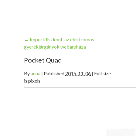
←
Importdiszkont, az elektromos
gyerekjárgányok webáruháza
Pocket Quad
By
anna
|
Published
2015-11-06
| Full size
is pixels