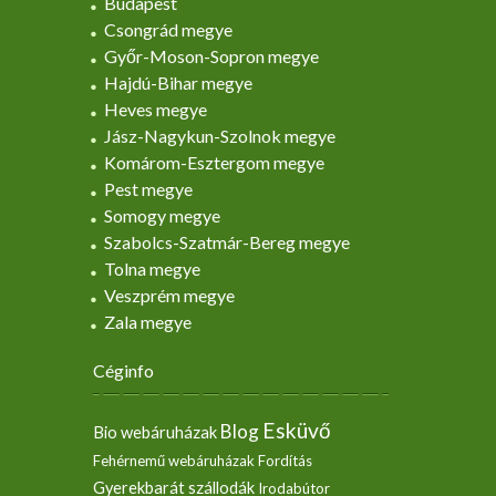
Budapest
Csongrád megye
Győr-Moson-Sopron megye
Hajdú-Bihar megye
Heves megye
Jász-Nagykun-Szolnok megye
Komárom-Esztergom megye
Pest megye
Somogy megye
Szabolcs-Szatmár-Bereg megye
Tolna megye
Veszprém megye
Zala megye
Céginfo
Esküvő
Blog
Bio webáruházak
Fehérnemű webáruházak
Fordítás
Gyerekbarát szállodák
Irodabútor