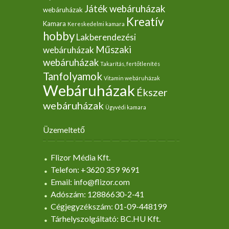
Játék webáruházak
webáruházak
Kreatív
Kamara
Kereskedelmi kamara
hobby
Lakberendezési
Műszaki
webáruházak
webáruházak
Takarítás, fertőtlenítés
Tanfolyamok
Vitamin webáruházak
Webáruházak
Ékszer
webáruházak
Ügyvédi kamara
Üzemeltető
Flizor Média Kft.
Telefon: +3620 359 9691
Email: info@flizor.com
Adószám: 12886630-2-41
Cégjegyzékszám: 01-09-448199
Tárhelyszolgáltató: BC.HU Kft.