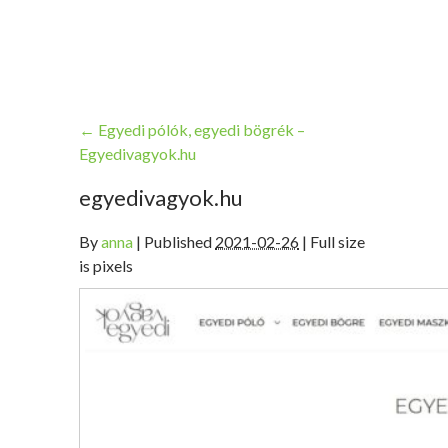
←
Egyedi pólók, egyedi bögrék –
Egyedivagyok.hu
egyedivagyok.hu
By
anna
|
Published
2021-02-26
| Full size
is pixels