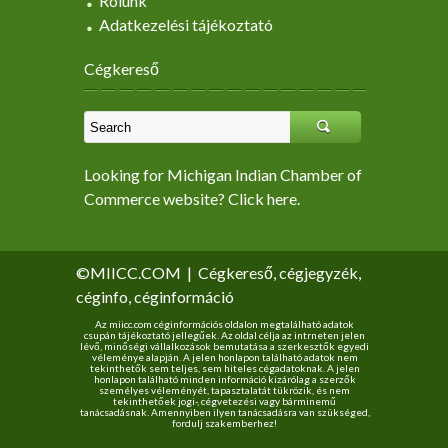
Rólunk
Adatkezelési tájékoztató
Cégkereső
Looking for Michigan Indian Chamber of
Commerce website? Click here.
©MIICC.COM
|
Cégkereső, cégjegyzék,
céginfo, céginformáció
Az miicc.com céginformációs oldalon megtalálható adatok
csupán tájékoztató jellegűek. Az oldal célja az intrneten jelen
lévő, minőségi vállalkozások bemutatása a szerkesztők egyedi
véleménye alapján. A jelen honlapon található adatok nem
tekinthetők sem teljes, sem hiteles cégadatoknak. A jelen
honlapon található minden információ kizárólag a szerzők
személyes véleményét, tapasztalatát tükrözik, és nem
tekinthetőek jogi-, cégvetezési vagy bárminemű
tanácsadásnak. Amennyiben ilyen tanácsadásra van szükséged,
fordulj szakemberhez!