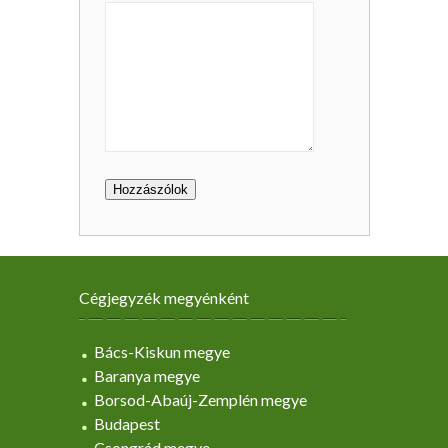
Cégjegyzék megyénként
Bács-Kiskun megye
Baranya megye
Borsod-Abaúj-Zemplén megye
Budapest
Csongrád megye