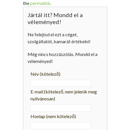
the
permalink
.
Jártál itt? Mondd el a
véleményed!
Ne felejtsd el ezt a céget,
szolgáltatót, kamarát értékelni!
Még nincs hozzászólás. Mondd el a
véleményed!
Név
(kötelező)
E-mail
(kötelező, nem jelenik meg
nyilvánosan)
Honlap (nem kötelező)