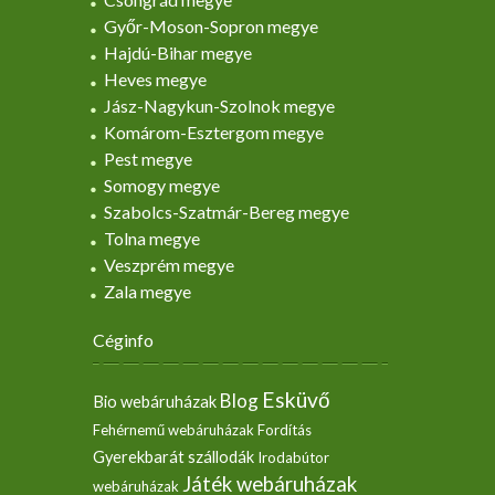
Győr-Moson-Sopron megye
Hajdú-Bihar megye
Heves megye
Jász-Nagykun-Szolnok megye
Komárom-Esztergom megye
Pest megye
Somogy megye
Szabolcs-Szatmár-Bereg megye
Tolna megye
Veszprém megye
Zala megye
Céginfo
Esküvő
Blog
Bio webáruházak
Fehérnemű webáruházak
Fordítás
Gyerekbarát szállodák
Irodabútor
Játék webáruházak
webáruházak