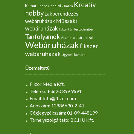
Kreatív
Kamara
Kereskedelmi kamara
hobby
Lakberendezési
Műszaki
webáruházak
webáruházak
Takarítás, fertőtlenítés
Tanfolyamok
Vitamin webáruházak
Webáruházak
Ékszer
webáruházak
Ügyvédi kamara
Üzemeltető
Flizor Média Kft.
Telefon: +3620 359 9691
Email: info@flizor.com
Adószám: 12886630-2-41
Cégjegyzékszám: 01-09-448199
Tárhelyszolgáltató: BC.HU Kft.