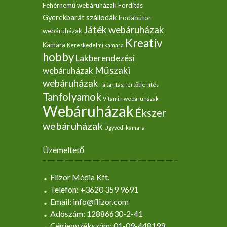
Fehérnemű webáruházak
Fordítás
Gyerekbarát szállodák
Irodabútor
Játék webáruházak
webáruházak
Kreatív
Kamara
Kereskedelmi kamara
hobby
Lakberendezési
Műszaki
webáruházak
webáruházak
Takarítás, fertőtlenítés
Tanfolyamok
Vitamin webáruházak
Webáruházak
Ékszer
webáruházak
Ügyvédi kamara
Üzemeltető
Flizor Média Kft.
Telefon: +3620 359 9691
Email: info@flizor.com
Adószám: 12886630-2-41
Cégjegyzékszám: 01-09-448199