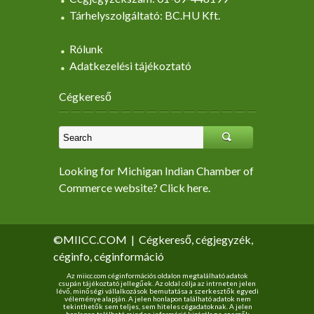
Tárhelyszolgáltató: BC.HU Kft.
Rólunk
Adatkezelési tájékoztató
Cégkereső
Looking for Michigan Indian Chamber of
Commerce website? Click here.
©MIICC.COM
|
Cégkereső, cégjegyzék,
céginfo, céginformáció
Az miicc.com céginformációs oldalon megtalálható adatok
csupán tájékoztató jellegűek. Az oldal célja az intrneten jelen
lévő, minőségi vállalkozások bemutatása a szerkesztők egyedi
véleménye alapján. A jelen honlapon található adatok nem
tekinthetők sem teljes, sem hiteles cégadatoknak. A jelen