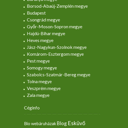
Borsod-Abaúj-Zemplén megye
Budapest
Csongrád megye
Győr-Moson-Sopron megye
Hajdú-Bihar megye
Heves megye
Jász-Nagykun-Szolnok megye
Komárom-Esztergom megye
Pest megye
Somogy megye
Szabolcs-Szatmár-Bereg megye
Tolna megye
Veszprém megye
Zala megye
Céginfo
Esküvő
Blog
Bio webáruházak