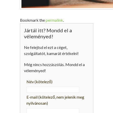
Bookmark the
permalink
.
Jártál itt? Mondd el a
véleményed!
Ne felejtsd el ezt a céget,
szolgáltatót, kamarát értékelni!
Még nincs hozzászólás. Mondd el a
véleményed!
Név
(kötelező)
E-mail
(kötelező, nem jelenik meg
nyilvánosan)