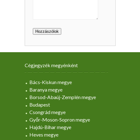
Cégjegyzék megyénként
Bács-Kiskun megye
Baranya megye
Borsod-Abaúj-Zemplén megye
Budapest
Csongrád megye
Győr-Moson-Sopron megye
Hajdú-Bihar megye
Heves megye