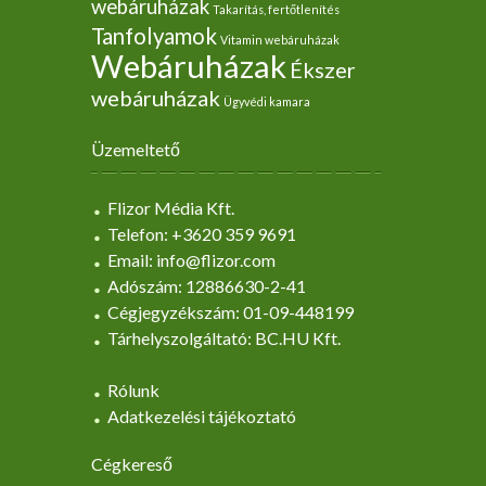
webáruházak
Takarítás, fertőtlenítés
Tanfolyamok
Vitamin webáruházak
Webáruházak
Ékszer
webáruházak
Ügyvédi kamara
Üzemeltető
Flizor Média Kft.
Telefon: +3620 359 9691
Email: info@flizor.com
Adószám: 12886630-2-41
Cégjegyzékszám: 01-09-448199
Tárhelyszolgáltató: BC.HU Kft.
Rólunk
Adatkezelési tájékoztató
Cégkereső