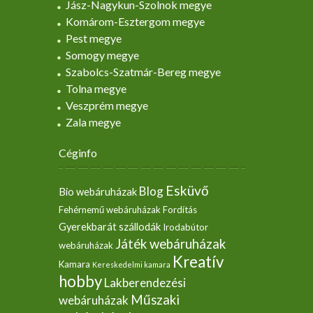
Jász-Nagykun-Szolnok megye
Komárom-Esztergom megye
Pest megye
Somogy megye
Szabolcs-Szatmár-Bereg megye
Tolna megye
Veszprém megye
Zala megye
Céginfo
Esküvő
Blog
Bio webáruházak
Fehérnemű webáruházak
Fordítás
Gyerekbarát szállodák
Irodabútor
Játék webáruházak
webáruházak
Kreatív
Kamara
Kereskedelmi kamara
hobby
Lakberendezési
Műszaki
webáruházak