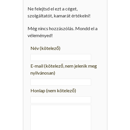
Ne felejtsd el ezt a céget,
szolgáltatót, kamarát értékelni!
Még nincs hozzászólás. Mondd el a
véleményed!
Név
(kötelező)
E-mail
(kötelező, nem jelenik meg
nyilvánosan)
Honlap (nem kötelező)