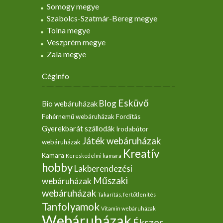
Somogy megye
Szabolcs-Szatmár-Bereg megye
Tolna megye
Veszprém megye
Zala megye
Céginfo
Esküvő
Blog
Bio webáruházak
Fehérnemű webáruházak
Fordítás
Gyerekbarát szállodák
Irodabútor
Játék webáruházak
webáruházak
Kreatív
Kamara
Kereskedelmi kamara
hobby
Lakberendezési
Műszaki
webáruházak
webáruházak
Takarítás, fertőtlenítés
Tanfolyamok
Vitamin webáruházak
Webáruházak
Ékszer