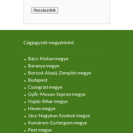
Cégjegyzék megyénként
Bács-Kiskun megye
Baranya megye
Borsod-Abaúj-Zemplén megye
Budapest
Csongrád megye
Győr-Moson-Sopron megye
Hajdú-Bihar megye
Heves megye
Jász-Nagykun-Szolnok megye
Komárom-Esztergom megye
Pest megye