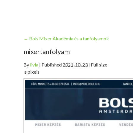
←
Bols Mixer Akadémia és a tanfolyamok
mixertanfolyam
By
livia
|
Published
2021-10-23
| Full size
is pixels