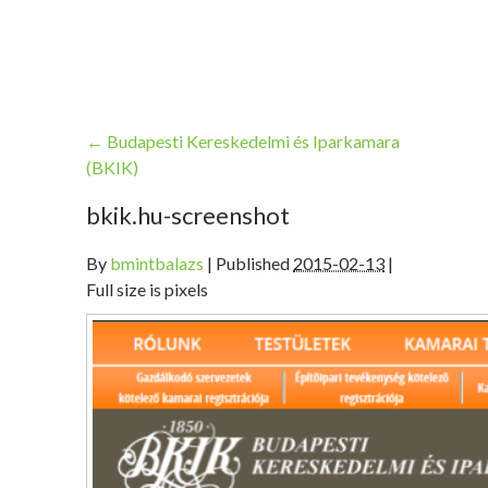
←
Budapesti Kereskedelmi és Iparkamara
(BKIK)
bkik.hu-screenshot
By
bmintbalazs
|
Published
2015-02-13
|
Full size is pixels