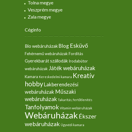
Tolna megye
Veszprém megye
Zala megye
Céginfo
Esküvő
Blog
Bio webáruházak
Fehérnemű webáruházak
Fordítás
Gyerekbarát szállodák
Irodabútor
Játék webáruházak
webáruházak
Kreatív
Kamara
Kereskedelmi kamara
hobby
Lakberendezési
Műszaki
webáruházak
webáruházak
Takarítás, fertőtlenítés
Tanfolyamok
Vitamin webáruházak
Webáruházak
Ékszer
webáruházak
Ügyvédi kamara