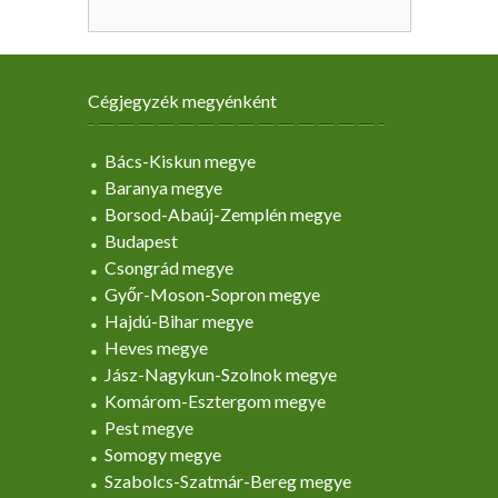
Cégjegyzék megyénként
Bács-Kiskun megye
Baranya megye
Borsod-Abaúj-Zemplén megye
Budapest
Csongrád megye
Győr-Moson-Sopron megye
Hajdú-Bihar megye
Heves megye
Jász-Nagykun-Szolnok megye
Komárom-Esztergom megye
Pest megye
Somogy megye
Szabolcs-Szatmár-Bereg megye