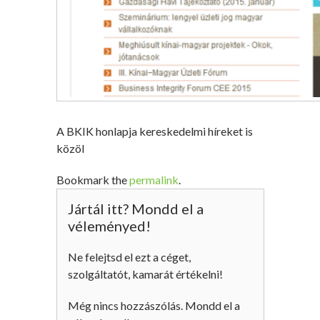
A BKIK honlapja kereskedelmi híreket is
közöl
Bookmark the
permalink
.
Jártál itt? Mondd el a
véleményed!
Ne felejtsd el ezt a céget,
szolgáltatót, kamarát értékelni!
Még nincs hozzászólás. Mondd el a