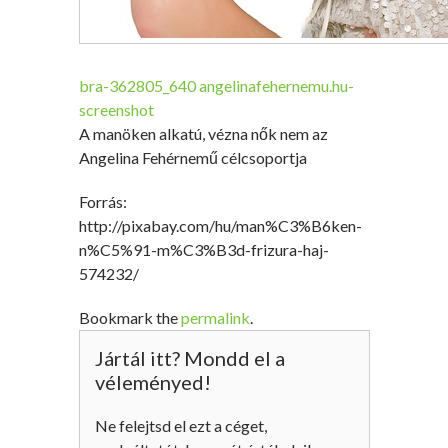
bra-362805_640
angelinafehernemu.hu-
screenshot
A manöken alkatú, vézna nők nem az
Angelina Fehérnemű célcsoportja
Forrás:
http://pixabay.com/hu/man%C3%B6ken-
n%C5%91-m%C3%B3d-frizura-haj-
574232/
Bookmark the
permalink
.
Jártál itt? Mondd el a
véleményed!
Ne felejtsd el ezt a céget,