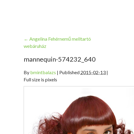
←
Angelina Fehérnemű melltartó
webáruház
mannequin-574232_640
By
bmintbalazs
|
Published
2015-02-13
|
Full size is pixels