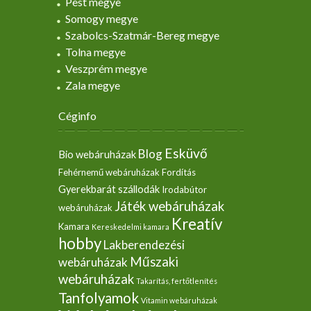
Pest megye
Somogy megye
Szabolcs-Szatmár-Bereg megye
Tolna megye
Veszprém megye
Zala megye
Céginfo
Esküvő
Blog
Bio webáruházak
Fehérnemű webáruházak
Fordítás
Gyerekbarát szállodák
Irodabútor
Játék webáruházak
webáruházak
Kreatív
Kamara
Kereskedelmi kamara
hobby
Lakberendezési
Műszaki
webáruházak
webáruházak
Takarítás, fertőtlenítés
Tanfolyamok
Vitamin webáruházak