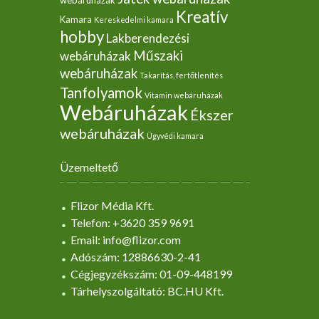
Kreatív
Kamara
Kereskedelmi kamara
hobby
Lakberendezési
Műszaki
webáruházak
webáruházak
Takarítás, fertőtlenítés
Tanfolyamok
Vitamin webáruházak
Webáruházak
Ékszer
webáruházak
Ügyvédi kamara
Üzemeltető
Flizor Média Kft.
Telefon: +3620 359 9691
Email: info@flizor.com
Adószám: 12886630-2-41
Cégjegyzékszám: 01-09-448199
Tárhelyszolgáltató: BC.HU Kft.