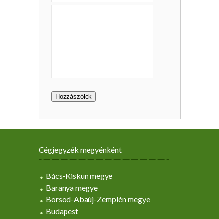
Cégjegyzék megyénként
Bács-Kiskun megye
Baranya megye
Borsod-Abaúj-Zemplén megye
Budapest