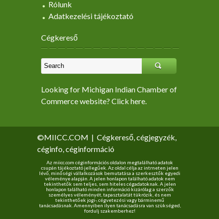
Rólunk
Adatkezelési tájékoztató
Cégkereső
Looking for Michigan Indian Chamber of
Commerce website? Click here.
©MIICC.COM
|
Cégkereső, cégjegyzék,
céginfo, céginformáció
Az miicc.com céginformációs oldalon megtalálható adatok
csupán tájékoztató jellegűek. Az oldal célja az intrneten jelen
lévő, minőségi vállalkozások bemutatása a szerkesztők egyedi
véleménye alapján. A jelen honlapon található adatok nem
tekinthetők sem teljes, sem hiteles cégadatoknak. A jelen
honlapon található minden információ kizárólag a szerzők
személyes véleményét, tapasztalatát tükrözik, és nem
tekinthetőek jogi-, cégvetezési vagy bárminemű
tanácsadásnak. Amennyiben ilyen tanácsadásra van szükséged,
fordulj szakemberhez!