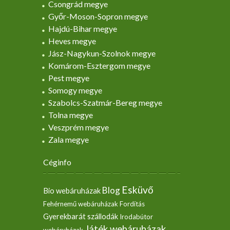
Csongrád megye
Győr-Moson-Sopron megye
Hajdú-Bihar megye
Heves megye
Jász-Nagykun-Szolnok megye
Komárom-Esztergom megye
Pest megye
Somogy megye
Szabolcs-Szatmár-Bereg megye
Tolna megye
Veszprém megye
Zala megye
Céginfo
Esküvő
Blog
Bio webáruházak
Fehérnemű webáruházak
Fordítás
Gyerekbarát szállodák
Irodabútor
Játék webáruházak
webáruházak