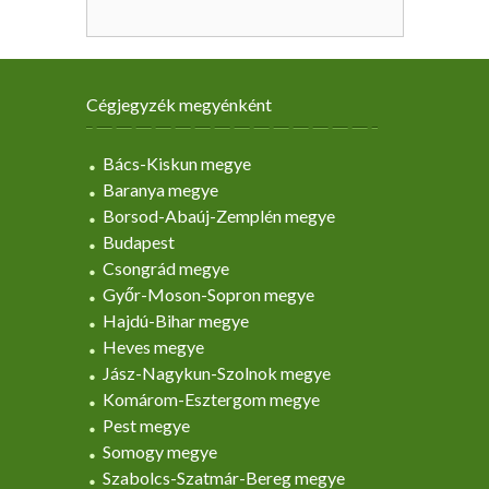
Cégjegyzék megyénként
Bács-Kiskun megye
Baranya megye
Borsod-Abaúj-Zemplén megye
Budapest
Csongrád megye
Győr-Moson-Sopron megye
Hajdú-Bihar megye
Heves megye
Jász-Nagykun-Szolnok megye
Komárom-Esztergom megye
Pest megye
Somogy megye
Szabolcs-Szatmár-Bereg megye