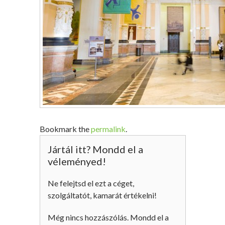
Bookmark the
permalink
.
Jártál itt? Mondd el a
véleményed!
Ne felejtsd el ezt a céget,
szolgáltatót, kamarát értékelni!
Még nincs hozzászólás. Mondd el a