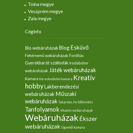
Tolna megye
Veszprém megye
Zala megye
Céginfo
Esküvő
Blog
Bio webáruházak
Fehérnemű webáruházak
Fordítás
Gyerekbarát szállodák
Irodabútor
Játék webáruházak
webáruházak
Kreatív
Kamara
Kereskedelmi kamara
hobby
Lakberendezési
Műszaki
webáruházak
webáruházak
Takarítás, fertőtlenítés
Tanfolyamok
Vitamin webáruházak
Webáruházak
Ékszer
webáruházak
Ügyvédi kamara